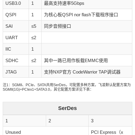
USB3.0
1
最高支持速率5Gbps
QSPI
1
为核心板QSPI nor flash下载程序接口
SAI
≤5
同步音频接口
UART
≤2
IIC
1
SDHC
≤2
其中一路已用作板载EMMC使用
JTAG
1
支持NXP官方 CodeWarrior TAP调试器
注1：SGMII、PCIe、SATA共用SerDes，可配置多种方案，飞凌默认配置方案为
SGMII(1G)+PCIex1+SATA3.0，其它配置方案详见下表：
SerDes
1
2
3
Unused
PCI Express（x