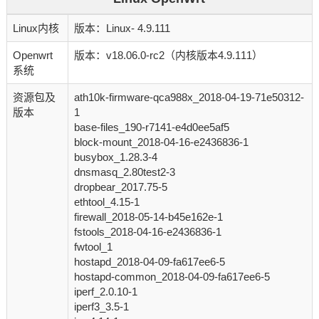
Linux内核
版本：Linux- 4.9.111
Openwrt
版本：v18.06.0-rc2（内核版本4.9.111）
系统
资源包及
ath10k-firmware-qca988x_2018-04-19-71e50312-
版本
1
base-files_190-r7141-e4d0ee5af5
block-mount_2018-04-16-e2436836-1
busybox_1.28.3-4
dnsmasq_2.80test2-3
dropbear_2017.75-5
ethtool_4.15-1
firewall_2018-05-14-b45e162e-1
fstools_2018-04-16-e2436836-1
fwtool_1
hostapd_2018-04-09-fa617ee6-5
hostapd-common_2018-04-09-fa617ee6-5
iperf_2.0.10-1
iperf3_3.5-1