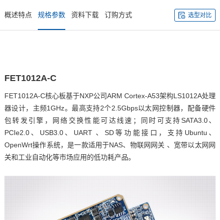
概述特点
规格参数
资料下载
订购方式
选型对比
FET1012A-
C
FET1012A-C
核心板
基于
NXP
公司
ARM
Cortex
-A53架构
LS1012A
处理
器设计，主频1GHz。最高支持2个2.5Gbps以太网控制器，配备硬件
包转发引擎，网络交换性能可达线速；同时可支持SATA3.0、
PCIe2.0、USB3.0、UART 、SD等功能接口，支持Ubuntu、
OpenWrt操作系统，是一款适用于NAS、
物联网网关
、宽带以太网网
关和工业自动化等市场应用的低功耗产品。