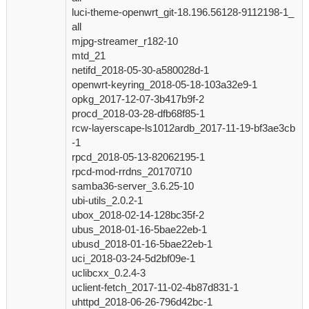
luci-theme-openwrt_git-18.196.56128-9112198-1_
all
mjpg-streamer_r182-10
mtd_21
netifd_2018-05-30-a580028d-1
openwrt-keyring_2018-05-18-103a32e9-1
opkg_2017-12-07-3b417b9f-2
procd_2018-03-28-dfb68f85-1
rcw-layerscape-ls1012ardb_2017-11-19-bf3ae3cb
-1
rpcd_2018-05-13-82062195-1
rpcd-mod-rrdns_20170710
samba36-server_3.6.25-10
ubi-utils_2.0.2-1
ubox_2018-02-14-128bc35f-2
ubus_2018-01-16-5bae22eb-1
ubusd_2018-01-16-5bae22eb-1
uci_2018-03-24-5d2bf09e-1
uclibcxx_0.2.4-3
uclient-fetch_2017-11-02-4b87d831-1
uhttpd_2018-06-26-796d42bc-1