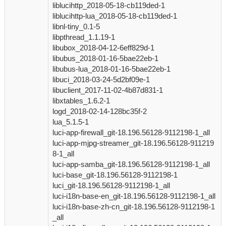
liblucihttp_2018-05-18-cb119ded-1
liblucihttp-lua_2018-05-18-cb119ded-1
libnl-tiny_0.1-5
libpthread_1.1.19-1
libubox_2018-04-12-6eff829d-1
libubus_2018-01-16-5bae22eb-1
libubus-lua_2018-01-16-5bae22eb-1
libuci_2018-03-24-5d2bf09e-1
libuclient_2017-11-02-4b87d831-1
libxtables_1.6.2-1
logd_2018-02-14-128bc35f-2
lua_5.1.5-1
luci-app-firewall_git-18.196.56128-9112198-1_all
luci-app-mjpg-streamer_git-18.196.56128-911219
8-1_all
luci-app-samba_git-18.196.56128-9112198-1_all
luci-base_git-18.196.56128-9112198-1
luci_git-18.196.56128-9112198-1_all
luci-i18n-base-en_git-18.196.56128-9112198-1_all
luci-i18n-base-zh-cn_git-18.196.56128-9112198-1
_all