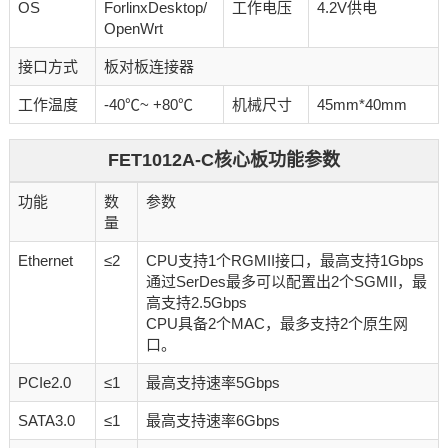
OS
ForlinxDesktop/
工作电压
4.2V供电
OpenWrt
接口方式
板对板连接器
工作温度
-40℃~ +80℃
机械尺寸
45mm*40mm
FET1012A-C核心板功能参数
功能
数
参数
量
Ethernet
≤2
CPU支持1个RGMII接口，最高支持1Gbps
通过SerDes最多可以配置出2个SGMII，最
高支持2.5Gbps
CPU具备2个MAC，最多支持2个原生网
口。
PCIe2.0
≤1
最高支持速率5Gbps
SATA3.0
≤1
最高支持速率6Gbps