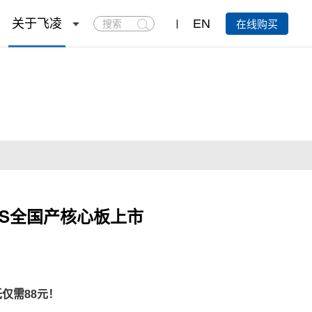
搜
关于飞凌
EN
在线购买
索
i-S全国产核心板上市
仅需88元！