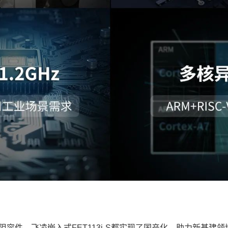
阻容件，
飞凌
嵌入式
FET113i-S都实现了国产化，助力
新基建
领