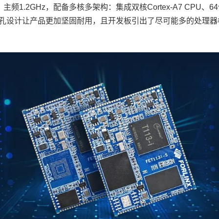
计，主频1.2GHz，配备多核多架构：集成双核
Cortex
-
A7
CPU、64
孔设计让产品更加坚固耐用，且
开发板
引出了尽可能多的处理器