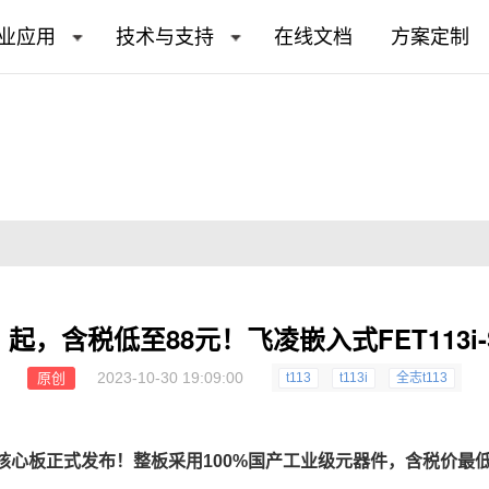
业应用
技术与支持
在线文档
方案定制
MB】起，含税低至88元！飞凌嵌入式FET113
2023-10-30 19:09:00
原创
t113
t113i
全志t113
核心板
正式发布！整板采用100%国产工业级元器件，含税价最低