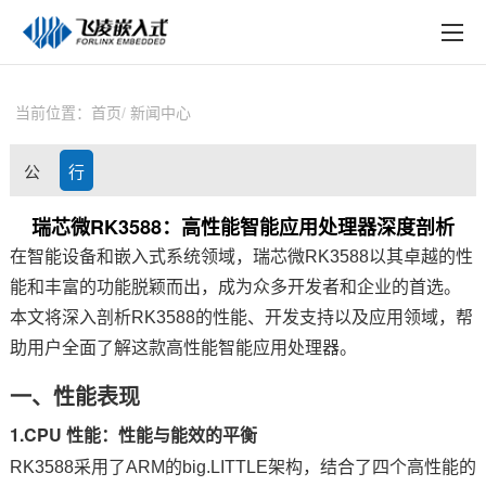
EN
在线购买
产品中心
当前位置：
首页
新闻中心
行业应用
公
行
技术与支持
司
业
瑞芯微RK3588：高性能智能应用处理器深度剖析
在线文档
在智能设备和
嵌入式
系统领域，
瑞芯微RK3588
以其卓越的性
动
资
方案定制
能和丰富的功能脱颖而出，成为众多开发者和企业的首选。
态
讯
本文将深入剖析RK3588的性能、开发支持以及应用领域，帮
关于飞凌
助用户全面了解这款高性能智能应用处理器。
天猫商城
一、性能表现
1.CPU 性能：性能与能效的平衡
淘宝商城
RK3588采用了
ARM
的big.LITTLE架构，结合了四个高性能的
新闻中心