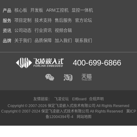
产品
核心板
开发板
ARM工控机
显控一体机
服务
项目定制
技术支持
售后服务
官方论坛
资讯
公司动态
行业资讯
视频合辑
品牌
关于我们
品质保障
加入我们
联系我们
400-699-6866
友情链接：
飞凌论坛
ElfBoard
合规声明
Copyright © 2007-2026 保定飞凌嵌入式技术有限公司 All Rights Reserved
Copyright © 2007-2024 保定飞凌嵌入式技术有限公司 All Rights Reserved
冀ICP
备12004394号-4
网站地图