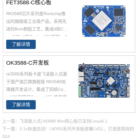
FET3588-C核心板
RK3588芯片系列是Rockchip推
出的旗舰级工业级产品，采用先
进的8nm制程工艺，集成4核Cort
ex-A76+4核Cortex-A55架构，A
了解详情
76主频高达2.4GHz，A55核主频
高达1.8GHz，能够提供强大的性
能支撑。飞凌FET3588-C核心板
OK3588-C开发板
经过了严苛的环境温度测试和压
rk3588系列板卡是飞凌嵌入式基
力测试，确保在高端应用中能够
于国产瑞芯微旗舰级 RK3588处
稳定运行。您可以通过飞凌提供
理器开发设计，集成了四核Corte
的rk3588开发套件充分评估和验
x-A76和四核Cortex-A55,性能强
证其性能。
了解详情
大，可通过rk3588开发板产品简
介了解了rk3588功能特点，评估
芯片性能参数，飞凌为RK3588
上一篇：飞凌嵌入式i.MX8M Mini核心板已支持Linux6.1
提供了丰富的参考资料，包括rk3
下一篇：3.1s快速启动！i.MX93系列开发板部署LVGL，打造更高效的
588原理图、使用手册、应用笔
GUI