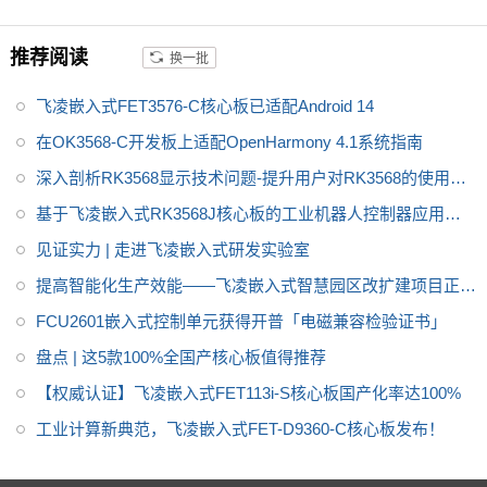
记等，为便于客户对开发套件的
参考，rk3588开发板做了多重防
推荐阅读
换一批
护设计，像静电、浪涌、脉冲群
等，产品稳定可靠，值得推荐。
飞凌嵌入式FET3576-C核心板已适配Android 14
在OK3568-C开发板上适配OpenHarmony 4.1系统指南
深入剖析RK3568显示技术问题-提升用户对RK3568的使用体
验
基于飞凌嵌入式RK3568J核心板的工业机器人控制器应用方
案
见证实力 | 走进飞凌嵌入式研发实验室
提高智能化生产效能——飞凌嵌入式智慧园区改扩建项目正式
启动
FCU2601嵌入式控制单元获得开普「电磁兼容检验证书」
盘点 | 这5款100%全国产核心板值得推荐
【权威认证】飞凌嵌入式FET113i-S核心板国产化率达100%
工业计算新典范，飞凌嵌入式FET-D9360-C核心板发布！