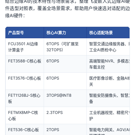
结合边缘AI的技术特性与场景需求，整理飞凌嵌入式边缘AI硬
件选型对照表，覆盖全场景需求，帮助用户快速选对适配的边
缘AI硬件：
产品型号
核心AI算力
核心适配场景
FCU3501 AI边缘
6TOPS（可扩展至
智慧交通边缘服务器、城
计算盒子
32TOPS）
工业AI质检中心
FET3588-C核心板
6TOPS
高端智能NVR、多模态交
车载主控
FET3576-C核心板
6TOPS
医疗影像诊断、金融AI终
关
FET1126BJ-S核心
3TOPS@INT8
智能安防摄像头、智慧工
板
备
FETMX8MP-C核
2.3TOPS
工业机器视觉、精密尺寸
心板
护
FET536-C核心板
2TOPS
智能
电力
网关、AGV/A