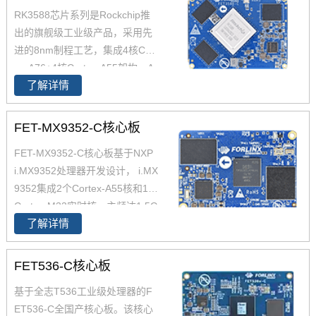
理器是一款定位中高端的通用型
RK3588芯片系列是Rockchip推
SoC， 飞凌RK3568核心板主要
出的旗舰级工业级产品，采用先
面向工业互联网、HMI、NVR存
进的8nm制程工艺，集成4核Cort
储、车载中控、工业网关等领
ex-A76+4核Cortex-A55架构，A
域。目前RK3568系列已经批量
了解详情
76主频高达2.4GHz，A55核主频
稳定出货
高达1.8GHz，能够提供强大的性
能支撑。飞凌FET3588-C核心板
FET-MX9352-C核心板
经过了严苛的环境温度测试和压
FET-MX9352-C核心板基于NXP
力测试，确保在高端应用中能够
i.MX9352处理器开发设计， i.MX
稳定运行。您可以通过飞凌提供
9352集成2个Cortex-A55核和1个
的rk3588开发套件充分评估和验
Cortex-M33实时核，主频达1.5G
证其性能。
了解详情
Hz， 原生支持8路UART、2路Et
hernet(含1路TSN)、2路USB 2.
0、2路CAN-FD总线等常用接
FET536-C核心板
口。飞凌iMX93x系列在经市场验
基于全志T536工业级处理器的F
证的 i.MX 6和i.MX 8基础上进行
ET536-C全国产核心板。该核心
了升级，集成NPU 可加速边缘机