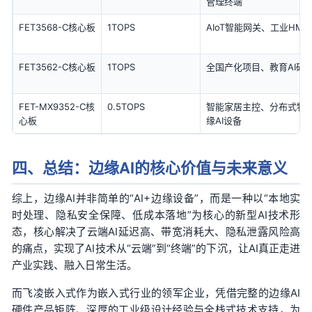
管理终端
FET3568-C核心板
1TOPS
AIoT智能网关、工业HM
FET3562-C核心板
1TOPS
全国产
化项目、教育AI硬
FET-MX9352-C核
0.5TOPS
智能家居主控、分布式物
心板
缘AI设备
四、总结：边缘AI的核心价值与未来意义
综上，边缘AI并非简单的“AI+边缘设备”，而是一种以“本地实
时处理、隐私安全保障、低成本落地”为核心的新型AI技术形
态，核心解决了云端AI延迟高、带宽消耗大、隐私泄露风险高
的痛点，实现了AI技术从“云端”到“终端”的下沉，让AI真正走进
产业实践、融入日常生活。
而飞凌嵌入式作为嵌入式行业的领军企业，凭借完整的边缘AI
硬件产品矩阵、深厚的工业级设计经验与全栈式技术支持，为