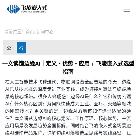
EN
在线购买
产品中心
当前位置：
首页
新闻中心
行业应用
公
行
技术与支持
司
业
一文读懂边缘AI｜定义・优势・应用 + 飞凌嵌入式选型
在线文档
指南
动
资
方案定制
在人工智能技术飞速迭代、
物联网
设备全面普及的今天，边缘
态
讯
AI已从技术概念深度走进产业实践，成为连接AI算法与终端场
关于飞凌
景的核心纽带。很多人会疑惑：边缘AI是什么？它和传统云端
AI有什么核心区别？为何能快速成为工业、
医疗
、交通等领域
天猫商城
的刚需技术？更关键的是，边缘AI落地该如何选型适配的硬
件？本文将从边缘AI的核心定义、工作原理、核心优势、主流
淘宝商城
应用场景及发展趋势全面拆解，同时结合
飞凌嵌入式
全场景边
缘AI硬件产品矩阵，详解边缘AI落地选型思路与实践路径，让
新闻中心