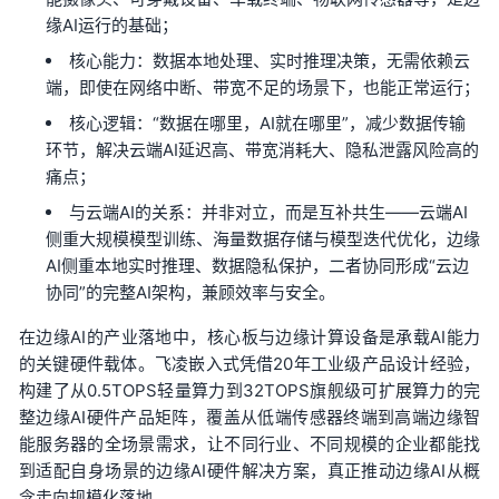
缘AI运行的基础；
核心能力：数据本地处理、实时推理决策，无需依赖云
端，即使在网络中断、带宽不足的场景下，也能正常运行；
核心逻辑：“数据在哪里，AI就在哪里”，减少数据传输
环节，解决云端AI延迟高、带宽消耗大、隐私泄露风险高的
痛点；
与云端AI的关系：并非对立，而是互补共生——云端AI
侧重大规模模型训练、海量数据存储与模型迭代优化，边缘
AI侧重本地实时推理、数据隐私保护，二者协同形成“云边
协同”的完整AI架构，兼顾效率与安全。
在边缘AI的产业落地中，
核心板
与
边缘计算
设备是承载AI能力
的关键硬件载体。
飞凌
嵌入式
凭借20年工业级产品设计经验，
构建了从0.5TOPS轻量算力到32TOPS旗舰级可扩展算力的完
整边缘AI硬件产品矩阵，覆盖从低端传感器终端到高端边缘智
能服务器的全场景需求，让不同行业、不同规模的企业都能找
到适配自身场景的边缘AI硬件解决
方案
，真正推动边缘AI从概
念走向规模化落地。