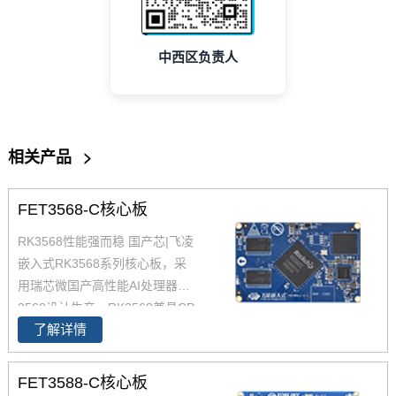
中西区负责人
相关产品
>
FET3568-C核心板
RK3568性能强而稳 国产芯|飞凌
嵌入式RK3568系列核心板，采
用瑞芯微国产高性能AI处理器RK
3568设计生产，RK3568兼具CP
了解详情
U、GPU、NPU、VPU于一身，
RK3568 性能、性价比在同类产
品中具有较高优势，RK3568处
FET3588-C核心板