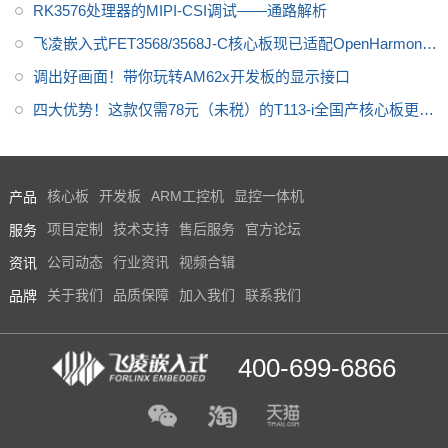
RK3576处理器的MIPI-CSI调试——通路解析
飞凌嵌入式FET3568/3568J-C核心板现已适配OpenHarmony
4.1
调出好画面！带你玩转AM62x开发板的显示接口
四大优势！这款仅需78元（未税）的T113-i全国产核心板更值
得关注
产品
核心板
开发板
ARM工控机
显控一体机
服务
项目定制
技术支持
售后服务
官方论坛
资讯
公司动态
行业资讯
视频合辑
品牌
关于我们
品质保障
加入我们
联系我们
400-699-6866