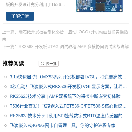
板的开发设计充分利用了T536处
器学习应用，i.MX9352核心板体
理器的性能优势。T536处理器的
积小巧，便于嵌入到您的产品
了解详情
主频为1.6GHz，集成了四核Cort
中。
ex-A55以及64位玄铁E907 RISC
上一篇：瑞芯微开发板客制化必备｜启动LOGO+开机动画替换实操指
-V MCU，能够提供高效的计算能
南
力。此外，T536还支持2TOPS
下一篇：RK3568 开发板 JTAG 调试教程 AMP 多核协同调试实战详解
NPU、安全启动、国密算法IP、
全通路ECC、AMP、Linux-RT等
推荐阅读
换一批
功能。T536还配备了广泛的连接
接口，包括USB、SDIO、UAR
3.1s快速启动！i.MX93系列开发板部署LVGL，打造更高效的
T、SPI、CAN-FD、以太网、AD
C（模数转换器）、LocalBus
GUI
3秒启动！飞凌嵌入式RK3506开发板LVGL显示方案，让界面
等，以满足不同应用场景的需求
炫起来
RK3562J技术分享 | AMP双系统下的裸核中断嵌套初体验
T536行业首发！飞凌嵌入式FET536-C/FET536-S核心板惊艳
亮相
RK3562J技术分享 | 使用SPI挂载数字式RTD温度传感器的方
法
飞凌嵌入式4G/5G网卡自管理工具，你的守护进程专家