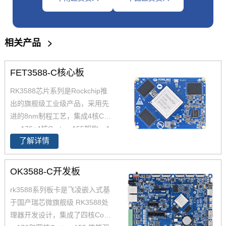
相关产品
>
FET3588-C核心板
RK3588芯片系列是Rockchip推
出的旗舰级工业级产品，采用先
进的8nm制程工艺，集成4核Cort
ex-A76+4核Cortex-A55架构，A
了解详情
76主频高达2.4GHz，A55核主频
高达1.8GHz，能够提供强大的性
能支撑。飞凌FET3588-C核心板
OK3588-C开发板
经过了严苛的环境温度测试和压
rk3588系列板卡是飞凌嵌入式基
力测试，确保在高端应用中能够
于国产瑞芯微旗舰级 RK3588处
稳定运行。您可以通过飞凌提供
理器开发设计，集成了四核Corte
的rk3588开发套件充分评估和验