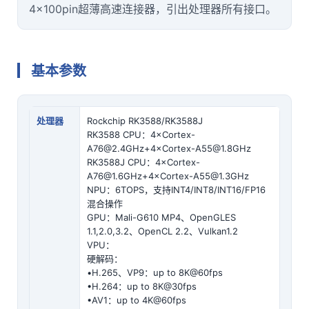
4×100pin超薄高速连接器，引出处理器所有接口。
基本参数
处理器
Rockchip RK3588/RK3588J
RK3588 CPU：4×Cortex-
A76@2.4GHz+4×Cortex-A55@1.8GHz
RK3588J CPU：4×Cortex-
A76@1.6GHz+4×Cortex-A55@1.3GHz
NPU：6TOPS，支持INT4/INT8/INT16/FP16
混合操作
GPU：Mali-G610 MP4、OpenGLES
1.1,2.0,3.2、OpenCL 2.2、Vulkan1.2
VPU：
硬解码：
•H.265、VP9：up to 8K@60fps
•H.264：up to 8K@30fps
•AV1：up to
4K
@60fps