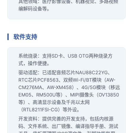
其他领域：
医疗
影像设备、
机器视觉
、多路视频
编解码设备等。
软件支持
系统烧录：支持SD卡、USB OTG两种烧录方
式，操作便捷。
驱动适配：已适配音频
芯片
NAU88C22YG、
RTC
芯片PCF8563、双频Wi-Fi/BT模块（AW-
CM276MA、AW-X
M4
58）、4G/5G模块（移远
EM05、RM500U等）、MIPI摄像头（OV13850
等）、高清显示设备及千兆以太网
（RTL8211FSI-CG）等外设。
开发资料：提供完善的开发支持，包括内核源
码、文件系统、出厂镜像、编译指导手册、测试