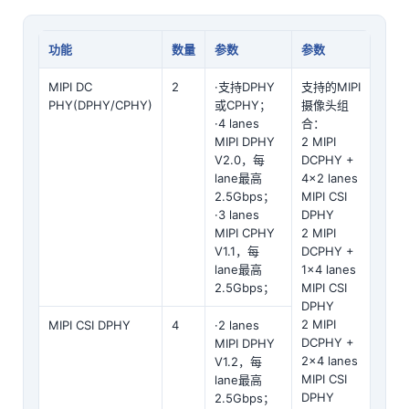
功能
数量
参数
参数
MIPI DC
2
·支持DPHY
支持的MIPI
PHY(DPHY/CPHY)
或CPHY；
摄像头组
·4 lanes
合：
MIPI DPHY
2 MIPI
V2.0，每
DCPHY +
lane最高
4×2 lanes
2.5Gbps；
MIPI CSI
·3 lanes
DPHY
MIPI CPHY
2 MIPI
V1.1，每
DCPHY +
lane最高
1×4 lanes
2.5Gbps；
MIPI CSI
DPHY
2 MIPI
MIPI CSI DPHY
4
·2 lanes
DCPHY +
MIPI DPHY
2×4 lanes
V1.2，每
MIPI CSI
lane最高
DPHY
2.5Gbps；