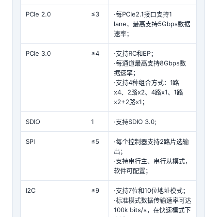
PCIe 2.0
≤3
·每PCIe2.1接口支持1
lane，最高支持5Gbps数据
速率；
PCIe 3.0
≤4
·支持RC和EP；
·每通道最高支持8Gbps数
据速率；
·支持4种组合方式：1路
x4、2路x2、4路x1、1路
x2+2路x1；
SDIO
1
·支持SDIO 3.0;
SPI
≤5
·每个控制器支持2路片选输
出；
·支持串行主、串行从模式，
软件可配置；
I2C
≤9
·支持7位和10位地址模式；
·标准模式数据传输速率可达
100k bits/s，在快速模式下