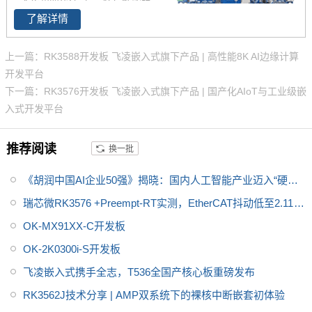
x-A76和四核Cortex-A55,性能强
证其性能。
了解详情
大，可通过rk3588开发板产品简
介了解了rk3588功能特点，评估
芯片性能参数，飞凌为RK3588
上一篇：RK3588开发板 飞凌嵌入式旗下产品 | 高性能8K AI边缘计算
提供了丰富的参考资料，包括rk3
开发平台
588原理图、使用手册、应用笔
下一篇：RK3576开发板 飞凌嵌入式旗下产品 | 国产化AIoT与工业级嵌
记等，为便于客户对开发套件的
入式开发平台
参考，rk3588开发板做了多重防
护设计，像静电、浪涌、脉冲群
推荐阅读
换一批
等，产品稳定可靠，值得推荐。
《胡润中国AI企业50强》揭晓：国内人工智能产业迈入“硬科
技”时代
瑞芯微RK3576 +Preempt-RT实测，EtherCAT抖动低至2.113μ
s
OK-MX91XX-C开发板
OK-2K0300i-S开发板
飞凌嵌入式携手全志，T536全国产核心板重磅发布
RK3562J技术分享 | AMP双系统下的裸核中断嵌套初体验