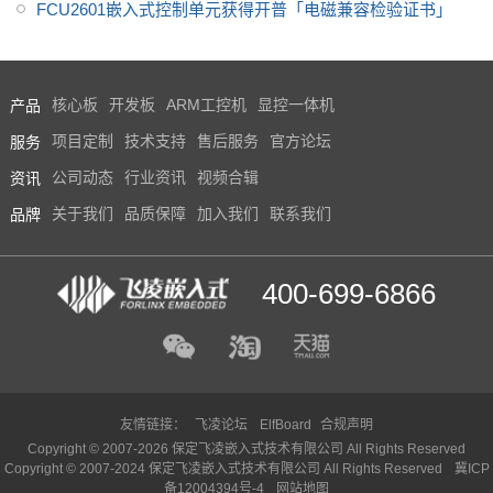
FCU2601嵌入式控制单元获得开普「电磁兼容检验证书」
产品
核心板
开发板
ARM工控机
显控一体机
服务
项目定制
技术支持
售后服务
官方论坛
资讯
公司动态
行业资讯
视频合辑
品牌
关于我们
品质保障
加入我们
联系我们
400-699-6866
友情链接：
飞凌论坛
ElfBoard
合规声明
Copyright © 2007-2026 保定飞凌嵌入式技术有限公司 All Rights Reserved
Copyright © 2007-2024 保定飞凌嵌入式技术有限公司 All Rights Reserved
冀ICP
备12004394号-4
网站地图