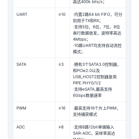
高达400k bits/s；
UART
≤10
·内置2路64 bit FIFO，可分
别用于TX和RX；
·支持5位、6位、7位、8位
串行数据收发，波特率高达
4Mbps；
·10路UART均支持自动流控
模式；
SATA
≤3
·拥有3个SATA3.0控制器，
和PCIe2.0以及
USB_HOST2控制器复用
PIPE PHY0/1/2
·支持eSATA,最高支持
6Gbps数据速率
PWM
≤16
·最高支持16个片上PWM，
支持捕获模式
ADC
≤8
·支持8路12bit单端输入
SAR-ADC，采样率高达