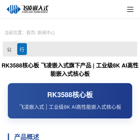
EN
在线购买
产品中心
当前位置：
首页
新闻中心
行业应用
公
行
技术与支持
司
业
RK3588核心板 飞凌嵌入式旗下产品 | 工业级8K AI高性
在线文档
能嵌入式核心板
动
资
方案定制
态
讯
RK3588核心板
关于飞凌
飞凌嵌入式
| 工业级8K AI高性能
嵌入式
核心板
天猫商城
淘宝商城
产品概述
新闻中心