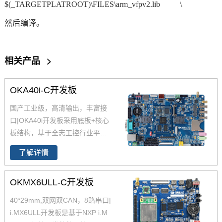
$(_TARGETPLATROOT)\FILES\arm_vfpv2.lib \
然后编译。
相关产品
>
OKA40i-C开发板
国产工业级，高清输出，丰富接
口|OKA40i开发板采用底板+核心
板结构，基于全志工控行业平台
级处理器四核Cortex-A7 A40i设
了解详情
计，主频1.2GHz，集成MAli400
MP2 GPU，内存1GB/2GB DDR
OKMX6ULL-C开发板
3L，存储8GB eMMC。
全志A40
i
工控行业芯片平台 A40i为国产工
40*29mm,双网双CAN，8路串口|
控行业芯，
全志A40i处理器代表
i.MX6ULL开发板是基于NXP i.M
了Allwin在智能工业控制领域的成