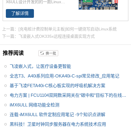
X6ULL设计开发的的一款Linux开
就。
飞凌嵌入式A40i系列OKA40i
发板 ，主频800MHz，体积小，
-C开发板是飞凌推出的一款中国
了解详情
其核心板仅40*29mm，采用板对
芯，全国产级工业级开发板，适
板连接器，适应场景丰富。
用于
适用于基于视觉交互的工业
上一篇：[充电桩计费控制单元主板]如何一键烧写启动Linux系统
控制产品
下一篇：飞凌嵌入式OK335x远程连接桌面实现方式
推荐阅读
换一批
飞凌嵌入式，让医疗设备更智能
全志T3、A40i系列应用-OKA40i-C-spi常见修改_应用笔记
基于飞凌FETA40i-C核心板实现的呼吸机解决方案
电力方案 | FCU1104双网数采网关在“碳中和”目标下的在线能
耗监测方案
iMX6ULL 网络功能全检测
连载-iMX6ULL 软件定制应用笔记 -9个知识点讲解
黑科技！卫星时钟同步服务器在电力系统技术应用