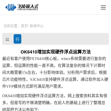
EN
在线购买
产品中心
当前位置：
首页
新闻中心
行业应用
公
行
技术与支持
司
业
OK6410增加实现硬件浮点运算方法
在线文档
最近有客户使用FET6410
核心板
，wince系统需要进行复杂的
动
资
方案定制
运算，但运算的性能一直不高，在算法复杂的情况下计算时
态
讯
间大概需要15s左右，十分影响体验。分析用户需求后，根据
关于飞凌
芯片
功能特性，
S3C6410
支持
硬件浮点运算
，通过软件加入硬
件VFP模块方式即可满足用户需求。
天猫商城
OK6410增加实现硬件浮点运算方法
，网上搜索资料其实有很
淘宝商城
多，但是写的不够清楚明确，在前人的基础上进行了整理总
结现把方法公布如下:
新闻中心