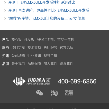
评测丨飞凌i.MX6ULL开发板性能评测对比
评测 | 再次进阶，更高性价比-飞凌iMX6ULL开发板
“解救”程序猿， i.MX6Ul让您的设备上“云”更简单
产品
核心板
开发板
ARM工控机
显控一体机
服务
项目定制
技术支持
售后服务
官方论坛
资讯
公司动态
行业资讯
视频合辑
品牌
关于我们
品质保障
加入我们
联系我们
400-699-6866