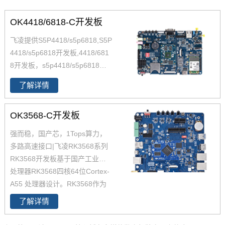
OK4418/6818-C开发板
飞凌提供S5P4418/s5p6818,S5P
4418/s5p6818开发板,4418/681
8开发板，s5p4418/s5p6818开
发板解决方案，S5p4418/s5p68
了解详情
18多媒体解决方案，s5p4418硬
件解决方案，更多S5P4418/s5p
OK3568-C开发板
6818方案敬请联系飞凌嵌入式。
Cortex-A9 四核S5P4418/6818
强而稳，国产芯，1Tops算力，
支持Android5.1.1，Linux3.4.3
多路高速接口|飞凌RK3568系列
9、QT4.8.6等系统
RK3568开发板基于国产工业级AI
处理器RK3568四核64位Cortex-
A55 处理器设计。RK3568作为
国产化高性能处理器，瑞芯微RK
了解详情
3568芯片是一款定位中高端的通
用型SoC，瑞芯微RK3568芯片是