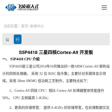
EN
在线购买
产品中心
当前位置：
首页
新闻中心
行业应用
公
行
技术与支持
司
业
S5P4418 三星四核Cortex-A9 开发板
在线文档
一、
S5P4418 CPU 介绍
动
资
方案定制
S5P4418是三星公司2014年10月推出的一款
ARM
Cortex
-A9 架构设
态
讯
计的四核处理器， 采用 32 位 RISC 指令集；主要针对
多媒体显示领
关于飞凌
域
，采用
28nm HKMG 低功耗工艺制作，主要特点如下：
天猫商城
1、Cortex-A9 四核 CPU：相比 Cortex-A8 处理器整体性能提升
50%， CPU 主频最高 1.4GHz；
淘宝商城
2、更高的存储带宽： 提供 6.4GB/s 的存储带宽，在处理数据交互
新闻中心