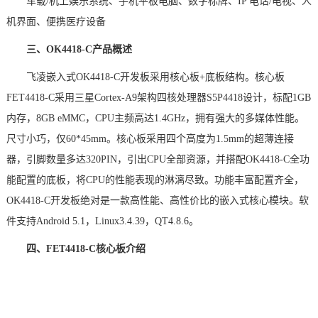
车载
/机上娱乐系统、手机平板电脑、
数字标牌
、IP 电话/电视、人
机界面、便携
医疗
设备
三、
OK4418-C产品概述
飞凌嵌入式
OK4418-C
开发板
采用
核心板
+底板结构。核心板
FET4418
-C采用三星Cortex-A9架构四核处理器S5P4418设计，标配1GB
内存，8GB eMMC，CPU主频高达1.4GHz，拥有强大的多媒体性能。
尺寸小巧，仅60*45mm。核心板采用四个高度为1.5mm的超薄连接
器，
引脚
数量多达320PIN，引出CPU全部资源，并搭配OK4418-C全功
能配置的底板，将CPU的性能表现的淋漓尽致。功能丰富配置齐全，
OK4418-C开发板绝对是一款高性能、高性价比的
嵌入式
核心模块。软
件支持Android 5.1，Linux3.4.39，QT4.8.6。
四、
FET4418-C核心板介绍