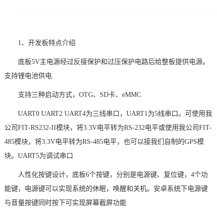
1、开发板特点介绍
底板
5V主电源经过反接保护和过压保护
电路
后给整板提供电源。
支持锂
电池供电
支持三种启动方式，
OTG、SD卡、eMMC
UART0 UART2 UART4为三线串口，UART1为5线串口。可使用我
公司FIT-RS232-II模块，将3.3V
电平
转为RS-232电平或使用我公司FIT-
485模块，将3.3V电平转为RS-485电平，也可以接我们自制的GPS模
块。UART5为调试串口
人性化按键设计，底板
6个按键，分别是电源键、复位键，4个功
能键，电源键可以实现系统的休眠，唤醒和关机。安卓系统下电源键
与音量按键同时按下可实现屏幕截屏功能