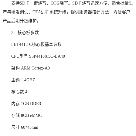
支持
SD卡一键烧写、OTG烧写。SD卡烧写迅速方便，适合批量生
产与研发调试
；
OTA远程系统升级，提供服务器搭建方法，方便客户
产品后期升级维护。
3、核心板参数
FET4418-C核心板基本参数
CPU型号
S5P4418XCO-LA40
架构
ARM Cortex-A9
主频
1.4GHZ
核心数
4
内存
1GB DDR3
存储
8GB eMMC
尺寸
60*45mm