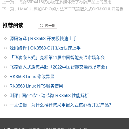
上一篇：飞凌S5P4418核心板在多媒体数字标牌产品上的应用
一款定位中高端的通用型SoC，
下一篇：i.MX6UL添加GPIO的方法基于飞凌嵌入式OKMX6UL开发板
NPU达到1Tops，飞凌RK3568系
列核心板提供瑞芯微RK3568规
推荐阅读
换一批
格书_datasheet_数据手册_原理
图等，
源码编译 | RK3568 开发板快速上手
源码编译 | OK3568-C开发板快速上手
「飞凌嵌入式」亮相第11届中国智能交通市场年会
飞凌嵌入式邀您共赴「2022中国智能交通市场年会」
RK3568 Linux 修改异显
RK3568 Linux NFS服务使用
测评 | 国产“芯” · 瑞芯微 RK3568 性能解析
一文读懂，为什么推荐您采用嵌入式核心板开发产品？