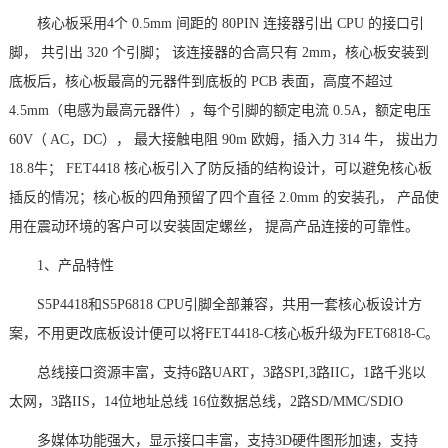
核心板采用
4个 0.5mm 间距的 80PIN 连接器引出 CPU 的接口引
脚， 共引出 320 个引脚； 该连接器的合高只有 2mm，核心板安装到
底板后，核心板最高的元器件到底板的 PCB 表面，高度不超过
4.5mm（电感为最高元器件），每个引脚的额定电流 0.5A，额定电压
60V（ AC，DC）， 最大接触电阻 90m 欧姆，插入力 314 牛， 拔出力
18.8牛； FET4418 核心板引入了防反插的结构设计，可以避免核心板
插反的情况；核心板的四角预留了四个直径 2.0mm 的安装孔， 产品使
用在震动环境的客户可以安装固定螺丝， 提高产品连接的可靠性。
1、产品特性
S5P4418和S5P6818 CPU引脚全部兼容，共用一套核心板设计
方
案
，不用更改底板设计便可以将FET4418-C核心板升级为
FET6818
-C。
总线接口资源丰富，支持
6路UART，3路
SPI
,3路IIC，1路千兆以
太网，3路IIS，14位地址总线 16位数据总线，2路SD/MMC/SDIO
多媒体功能强大，显示接口丰富，支持
3D硬件图形加速，支持