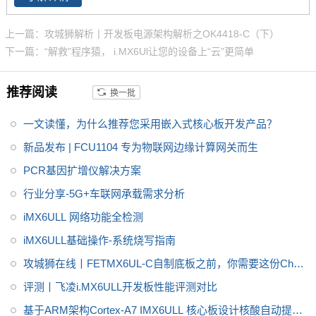
其核心板仅40*29mm，采用板对
板连接器，适应场景丰富。
上一篇：攻城狮解析丨开发板电源架构解析之OK4418-C（下）
下一篇：“解救”程序猿， i.MX6Ul让您的设备上“云”更简单
推荐阅读
换一批
一文读懂，为什么推荐您采用嵌入式核心板开发产品？
新品发布 | FCU1104 专为物联网边缘计算网关而生
PCR基因扩增仪解决方案
行业分享-5G+车联网承载需求分析
iMX6ULL 网络功能全检测
iMX6ULL基础操作-系统烧写指南
攻城狮在线丨FETMX6UL-C自制底板之前，你需要这份Chec
klist
评测丨飞凌i.MX6ULL开发板性能评测对比
基于ARM架构Cortex-A7 IMX6ULL 核心板设计核酸自动提取