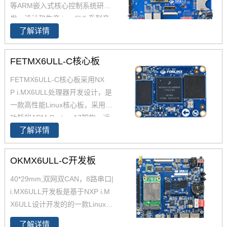
L核心板硬件手册；为了适应不同
等ARM嵌入式核心控制系统研
应用环境，飞凌IMX6UL核心板
发、设计和生产,i.mx6UL系列产
兼容IMX6ULL并同时具备工业
了解详情
品现已畅销全国，作为恩智浦imx
级、商业级两种不同的配置。
6ul,imx6ul开发板,i.mx6提供者，
飞凌嵌入式提供基于iMX6 iMX6U
FETMX6ULL-C核心板
L解决方案定制。
FETMX6ULL-C核心板采用NX
P i.MX6ULL处理器开发设计，是
一款高性能Linux核心板，采用低
功耗的ARM Cortex-A7架构，运
了解详情
行速度高达800MHz。iMX6ULL
核心板29*40mm ，iMX6ULL这
款处理器功能接口资源丰富，供
OKMX6ULL-C开发板
货周期长。
40*29mm,双网双CAN，8路串口|
i.MX6ULL开发板是基于NXP i.M
X6ULL设计开发的的一款Linux开
发板 ，主频800MHz，体积小，
了解详情