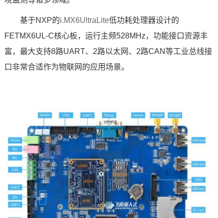
基于
NXP
的
i.MX6UltraLite
低功耗处理器设计的
FETMX6UL
-C
核心板
，运行主频528MHz，功能接口资源丰
富，最大支持8路UART、2路以太网、2路CAN等工业总线接
口非常合适作为物联网的应用场景。