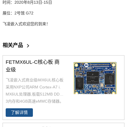
时间：2020
年
8
月
13
日
-15
日
展位：2
号馆
G72
飞凌嵌入式
欢迎您的到来！
相关产品
>
FETMX6UL-C核心板 商
业级
飞凌嵌入式商业级iMX6UL核心板
采用NXP公司ARM Cortex-A7 i.
MX6UL处理器,板载512MB DDR
3内存和4GB高速eMMC存储器。
飞凌嵌入式级imx6ul核心板体积
了解详情
小巧并具有成本优势，为了更好
的让客户进行二次开发，飞凌提