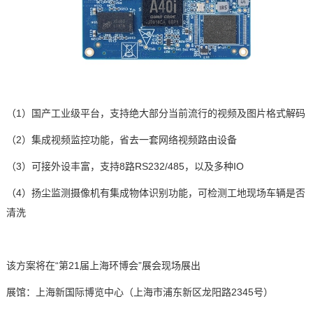
（1）国产工业级平台，支持绝大部分当前流行的视频及图片格式解码
（2）集成视频监控功能，省去一套网络视频路由设备
（
3
）可接外设丰富，支持
8
路
RS232/485
，以及多种
IO
（
4
）扬尘监测摄像机有集成物体识别功能，可检测工地现场车辆是否
清洗
该方案将在
“第21
届
上海环博会
”展会现场展出
展馆：上海新国际博览中心（上海市浦东新区龙阳路
2345
号）