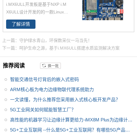
i.MX6ULL开发板是基于NXP i.M
X6ULL设计开发的的一款Linux开
发板 ，主频800MHz，体积小，
了解详情
其核心板仅40*29mm，采用板对
板连接器，适应场景丰富。
上一篇：守护绿水青山，环保数采仪一马当先！
下一篇：呵护生命之源，基于i.MX6ULL搭建水质监测解决方案
推荐阅读
换一批
智能交通信号灯背后的嵌入式密码
ARM核心板为电力边缘物联代理系统助力
一文读懂，为什么推荐您采用嵌入式核心板开发产品？
5G工业网关如何赋能智慧工厂？
高性能的机器学习让边缘计算更给力-iMX8M Plus为边缘计算
赋能
5G+工业互联网 --什么是5G+工业互联网？有哪些5G产品可