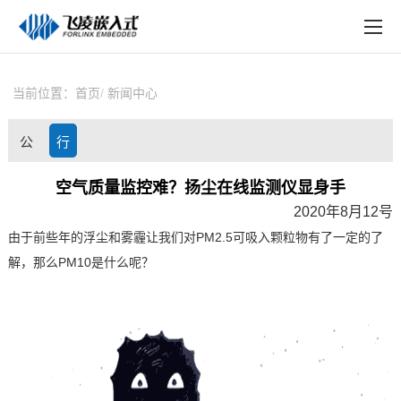
EN
在线购买
产品中心
当前位置：
首页
新闻中心
行业应用
公
行
技术与支持
司
业
空气质量监控难？扬尘在线监测仪显身手
在线文档
2020年8月12号
动
资
方案定制
由于前些年的浮尘和雾霾让我们对
PM2.5
可吸入颗粒物有了一定的了
态
讯
解，那么
PM10
是什么呢？
关于飞凌
天猫商城
淘宝商城
新闻中心