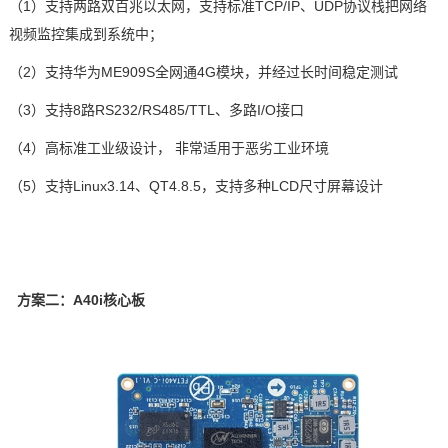
（1）支持两路双百兆以太网，支持标准TCP/IP
、
UDP
协议栈
把网络
视频监控集成到系统中；
（2）
支持华为
ME909S
全网通
4G
模块，并经过长时间稳定测试
（3）
支持
8
路
RS232/RS485/TTL
、
多路I/O
接口
（4）高标准工业级设计， 非常适用于恶劣工业环境
（5）
支持
Linux3.14
、
QT4.8.5
，支持多种
LCD
尺寸屏幕设计
方案二：
A40i
核心板