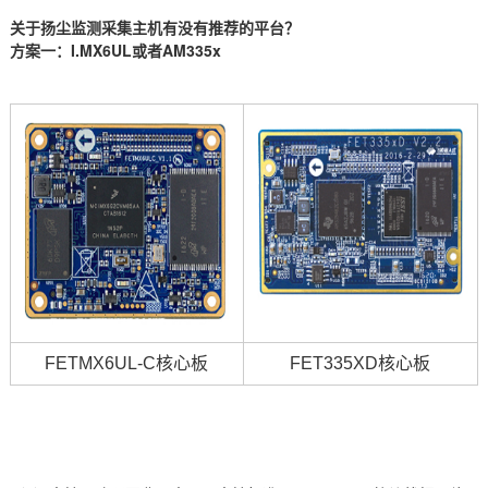
关于扬尘监测采集主机有没有推荐的平台？
方案
一：
I.MX6UL或者AM
335x
FETMX6UL
-C
核心板
FET335XD
核心板