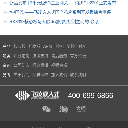
推荐？
新品发布 | 2千元级5G工业网关，飞凌FCU2201正式发布！
“中国芯”——飞凌嵌入式国产芯片系列开发板综合测评
RK3399核心板与人脸识别机柜控制之间的“联系”
产品
核心板
开发板
ARM工控机
显控一体机
服务
项目定制
技术支持
售后服务
官方论坛
资讯
公司动态
行业资讯
视频合辑
品牌
关于我们
品质保障
加入我们
联系我们
400-699-6866