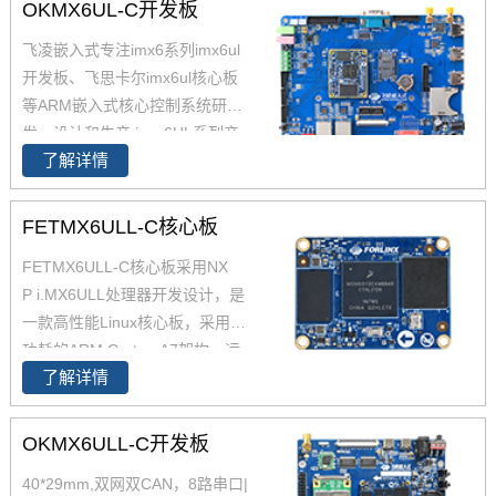
OKMX6UL-C开发板
供了iMX6UL的PCB文件，包含底
板的原理图和PCB文件，提供了i.
飞凌嵌入式专注imx6系列imx6ul
MX6UL核心板数据手册，IMX6U
开发板、飞思卡尔imx6ul核心板
L核心板硬件手册；为了适应不同
等ARM嵌入式核心控制系统研
应用环境，飞凌IMX6UL核心板
发、设计和生产,i.mx6UL系列产
兼容IMX6ULL并同时具备工业
了解详情
品现已畅销全国，作为恩智浦imx
级、商业级两种不同的配置。
6ul,imx6ul开发板,i.mx6提供者，
飞凌嵌入式提供基于iMX6 iMX6U
FETMX6ULL-C核心板
L解决方案定制。
FETMX6ULL-C核心板采用NX
P i.MX6ULL处理器开发设计，是
一款高性能Linux核心板，采用低
功耗的ARM Cortex-A7架构，运
了解详情
行速度高达800MHz。iMX6ULL
核心板29*40mm ，iMX6ULL这
款处理器功能接口资源丰富，供
OKMX6ULL-C开发板
货周期长。
40*29mm,双网双CAN，8路串口|