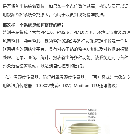
是否将防尘措施做到位。如果某一个点位数值过高，执法队员可以调
用视频监控系统查找原因，有助于队员到现场精准执法。
那这样一个系
统是如何搭建的呢？
监测子站集成了大气
PM1.0
、
PM2.5
、
PM10
监测、环境温湿度及风速
风向监测、噪声监测、视频监控
(
选配
)
等多种功能
;
数据平台是一个互
联网架构的网络化平台，具有对各子站的监控功能以及对数据的报警
处理、记录、查询、统计、报表输出等多种功能。该系统还可与各种
污染治理装置联动，以达到自动控制的目的。
（1）
温湿度传感器，防辐射罩温湿度传感器，（百叶窗式）气象站专
用温湿度传感器；
10-30V
或者
5-18V
；
Modbus RTU
通讯协议；