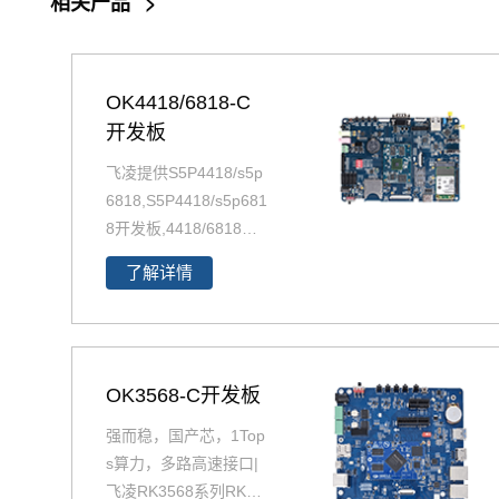
相关产品
>
OK4418/6818-C
开发板
飞凌提供S5P4418/s5p
6818,S5P4418/s5p681
8开发板,4418/6818开
发板，s5p4418/s5p68
了解详情
18开发板解决方案，S5
p4418/s5p6818多媒体
解决方案，s5p4418硬
件解决方案，更多S5P4
OK3568-C开发板
418/s5p6818方案敬请
联系飞凌嵌入式。Cort
强而稳，国产芯，1Top
ex-A9 四核S5P4418/6
s算力，多路高速接口|
818 支持Android5.1.
飞凌RK3568系列RK35