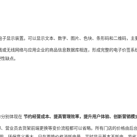
电子显示装置。可以显示文本、数字、图片、色块、条形码和二维码，主
线或
无线网络
与应用企业的商品信息
数据库
相连，形成完整的电子价签系
硬性缺点。
势分别体现在
节约经营成本、提高管理效率，提升用户体验、创新营销模
印、营业员去货架前端更换等变价流程都可以省略。所有门店的价格由后
复使用，环保意义重大，只在更换价格消耗电量，平时显示基本不耗电，节