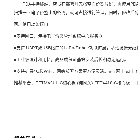
PDA手持终端，店员在部署时先将空白价签放好，再使用P
扫描一下电子价签上的条码，就可直接进行管理。同时，修改后
四、使用功能接口
■支持网口，连接电子价签管理系统中心服务器。
■支持 UART或USB接口的
LoRa
/Zigbee功能扩展，基站发送
■工业级设计和用料，高品质保证基站安装后长期稳定运行。
■支持扩展4G和WiFi，网络部署
方案
更方便灵活。wifi 网卡 sd卡
推荐平台
：FETMX
6UL-C
核心板
(纯网关)
FET4418
-C核心板 