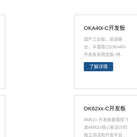
OKA40i-C开发板
国产工业级，高清输
出，丰富接口|OKA40i
开发板采用底板+核心
板结构，基于全志工控
了解详情
行业平台级处理器四核
Cortex-A7 A40i设计，
主频1.2GHz，集成MAli
400MP2 GPU，内存1
GB/2GB DDR3L，存储
8GB eMMC。
OK62xx-C开发板
全志A40
i
工控行业芯片平台 A40
AM62x 开发板是围绕飞
i为国产工控行业芯，
全
凌AM62x核心板设计的
志A40i处理器代表了All
独立测试和开发平台。