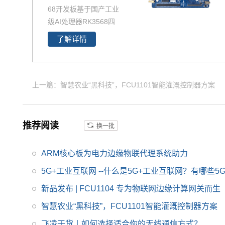
1，Linux3.4.39、QT4.
68开发板基于国产工业
8.6等系统
级AI处理器RK3568四
核64位Cortex-A55 处
了解详情
理器设计。RK3568作
为国产化高性能处理
器，瑞芯微RK3568芯
片是一款定位中高端的
上一篇：智慧农业“黑科技”，FCU1101智能灌溉控制器方案
通用型SoC，瑞芯微RK
3568芯片是一款定位中
高端的通用型SoC，NP
推荐阅读
换一批
U达到1Tops，飞凌RK3
568系列核心板提供瑞
ARM核心板为电力边缘物联代理系统助力
芯微RK3568规格书_da
5G+工业互联网 --什么是5G+工业互联网？有哪些
tasheet_数据手册_原
理图等，
新品发布 | FCU1104 专为物联网边缘计算网关而生
智慧农业“黑科技”，FCU1101智能灌溉控制器方案
飞凌干货丨如何选择适合你的无线通信方式？