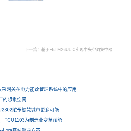
下一篇：基于FETMX6UL-C实现中央空调集中器
1物联数采网关在电力能效管理系统中的应用
厂的想象空间
CU2302赋予智慧城市更多可能
，FCU1103为制造业变革赋能
--Lora基站解决方案