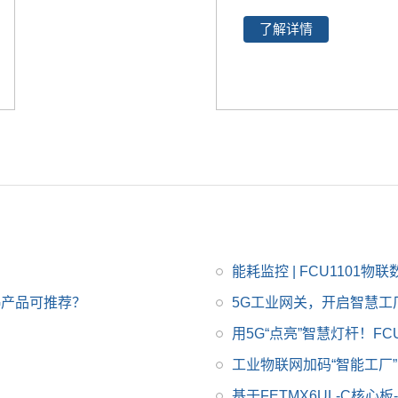
win在智能工业控制领
AM62x处理器由四核64
域的成就。
飞凌嵌入式
了解详情
位Arm -Cortex -A53微
A40i系列OKA40i-C开
处理器 和Cortex-M4F
发板是飞凌推出的一款
组成。AM62x开发板整
中国芯，全国产级工业
板工业级设计，并在开
级开发板，适用于
适用
发过程中进行严苛的环
于基于视觉交互的工业
境温度测试、压力测
控制产品
试、长期稳定性运行测
试，使AM62x可在各种
严苛环境稳定运行
能耗监控 | FCU110
5G产品可推荐？
5G工业网关，开启智慧工
用5G“点亮”智慧灯杆！F
工业物联网加码“智能工厂”
基于FETMX6UL-C核心板-