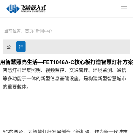
EN
在线购买
产品中心
当前位置：
首页
新闻中心
行业应用
公
行
技术与支持
司
业
用智慧照亮生活—FET1046A-C核心板打造智慧灯杆方案
在线文档
智慧灯杆
是集照明、视频监控、交通管理、
环境监测
、通信
动
资
方案定制
等多功能于一体的新型信息基础设施，是构建新型
智慧城市
态
讯
的重要载体。
关于飞凌
天猫商城
淘宝商城
新闻中心
5G的普及，为智慧灯杆发展创造了新机遇，作为新一代城市