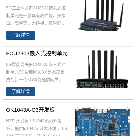
45000。飞凌不仅仅提供了LS10
5G工业网关|
FCU2302嵌入式控
46A开发板套件，还提供了调试
制单元是一款具有高性能、多接
心得、LS1046A硬件数据手册，
口、高带宽、大链接、低时延的5
并根据应用情况发布了 LS1046A
G工业网关，从芯片到模组全部
5G CPE 工业网关方案、边缘计
了解详情
采用工业级设计，支持4G/5G全
算网关方案，降低了客户二次开
网通、6路千兆网、RS485、D
发的难度。更多关于LS1046A的
FCU2303嵌入式控制单元
I、DO等多种接口；搭载华为5G
解决方案，产品详情，您可以登
工业模组MH5000配合LS1046A
5G智能网关|FCU2303嵌入式控
入飞凌嵌入式官网了解。
的网络加速引擎，可帮助用户通
制单元5G智能网关3.0是高度集
过5G工业网关快速接入互联网，
成的新一代5G智能通信网关。
5
实现安全可靠的数据传输。
5G工
G智能网关
高算力CPU，采用无
业网关
开放式系统设计，便于用
了解详情
风扇设计，提供强大的边缘计算
户二次开发。
5G工业网关
支持U
能力的同时保证系统长时间稳定
bunut18.04操作系统，且集成丰
OK1043A-C3开发板
运行。5G网关支持全网通5G模
富的第三方组件；
5G工业网关
广
组可为用户提供高带宽、低延
NXP 开发板 LS1043系列开发
泛应用于智慧工厂、智慧城市、
时、大连接的服务。
5G智能网关
板，提供ls1043a 开发环境 、LS
智慧医疗、无人驾驶、虚拟现实
配有8个独立MAC地址的千兆以
1043芯片手册、飞凌LS1043硬