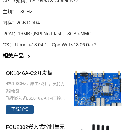
CPU&架构：
LS1046A
& Cortex-A72
主频：1.8GHz
内存：2GB DDR4
ROM：16MB Q
SPI
NorFlash，8GB eMMC
OS： Ubuntu-18.04.1，OpenWrt v18.06.0-rc2
相关产品
>
OK1046A-C2开发板
4核1.8GHz，原生8网口，支持万
兆网络|
飞凌嵌入式LS1046a ARM工控主
板系列LS1046开发板 基于 NXP
了解详情
LS1046A 四核Cortex A72 CPU,
强大的万兆网络处理能力和丰富
FCU2302嵌入式控制单元
的高速接口，CoreMark跑分高达