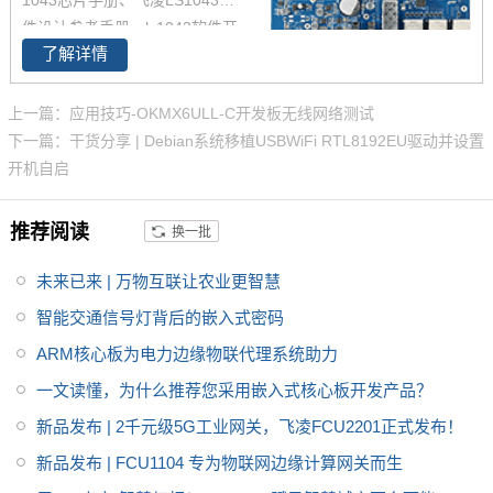
等领域。
太网和8个RS485。
5G智能网关
件设计参考手册，ls1043软件开
广泛适用于智慧城市、智慧工
了解详情
发应用手册，本款NXP 开发板好
厂、智慧电力、智慧水务、智慧
用么 ？ 可以兼容ls1046核心板，
农业、安防监控等行业。 软件采
但功能会有所删减， 内存2GB
上一篇：应用技巧-OKMX6ULL-C开发板无线网络测试
用Ubuntu18.04系统，集成丰富
下一篇：干货分享 | Debian系统移植USBWiFi RTL8192EU驱动并设置
的第三方组件Samba、Lighttp
开机自启
d、虚拟化技术（Docker、LX
C、QEMU）、IPSEC、OpenSS
推荐阅读
换一批
L等。提供开放的系统API，方便
用户二次开发。
未来已来 | 万物互联让农业更智慧
智能交通信号灯背后的嵌入式密码
ARM核心板为电力边缘物联代理系统助力
一文读懂，为什么推荐您采用嵌入式核心板开发产品？
新品发布 | 2千元级5G工业网关，飞凌FCU2201正式发布！
新品发布 | FCU1104 专为物联网边缘计算网关而生