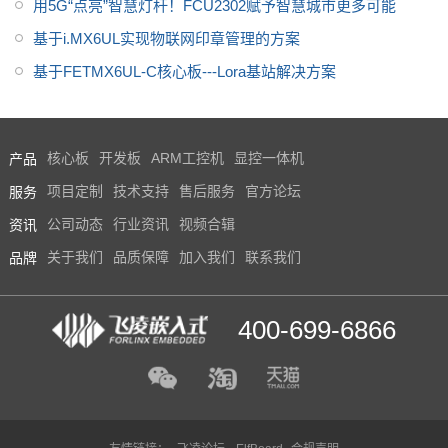
用5G“点亮”智慧灯杆！FCU2302赋予智慧城市更多可能
基于i.MX6UL实现物联网印章管理的方案
基于FETMX6UL-C核心板---Lora基站解决方案
产品
核心板
开发板
ARM工控机
显控一体机
服务
项目定制
技术支持
售后服务
官方论坛
资讯
公司动态
行业资讯
视频合辑
品牌
关于我们
品质保障
加入我们
联系我们
400-699-6866