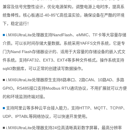
兼容及信号完整性设计，优化电源架构，调整电源上电时序，提高系
统鲁棒性。核心板通过-40-85℃高低温实验，确保设备在严酷的环境
下，稳定运行！
■
i.MX6UltraLite处理器支持NandFlash、eMMC、TF卡等大容量存储
介质。可以长时间存储大量数据。系统采用YAFFS文件系统，它是专
门为Nand Flash存储器设计的、适用于大容量的存储设备的
嵌入式
文
件系统。支持FAT32、EXT3、EXT4等多种文件格式。操作系统支持
sqlit3
数据库
，可以正常的创建读写数据操作。
■ i.MX6UltraLite处理器原生支持8路串口、2路CAN、10路AD、多路
GPIO
。RS485接口支持Modbus RTU通讯协议，不用扩展就可以方便
的和环境监测终端对接。
■
支持阿里云等多种云平台接入能力，支持HTTP、MQTT、TCP/IP、
UDP、IPTABL等网络协议，可以快速开发使用。
■ i.MX6UltraLite处理器支持24位高清晰真彩数字屏幕，最高分辨率