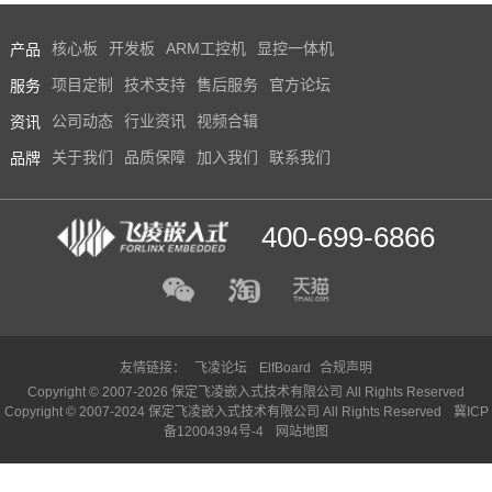
产品
核心板
开发板
ARM工控机
显控一体机
服务
项目定制
技术支持
售后服务
官方论坛
资讯
公司动态
行业资讯
视频合辑
品牌
关于我们
品质保障
加入我们
联系我们
400-699-6866
友情链接：
飞凌论坛
ElfBoard
合规声明
Copyright © 2007-2026 保定飞凌嵌入式技术有限公司 All Rights Reserved
Copyright © 2007-2024 保定飞凌嵌入式技术有限公司 All Rights Reserved
冀ICP
备12004394号-4
网站地图