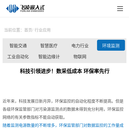
EN
在线购买
产品中心
当前位置：
首页
行业应用
行业应用
智能交通
智慧医疗
电力行业
环境监测
技术与支持
工业自动化
智能边缘计
物联网
在线文档
算
科技引领进步！数采低成本 环保率先行
方案定制
关于飞凌
近年来，科技发展日新月异，环保监控的自动化程度不断提高。但是
天猫商城
各级环保监管部门对污染源监测点的数据未得到充分利用，环保监控
淘宝商城
网络的有关参数指标不能自动获取。
随着监测电源数量的不断增多，环保监管部门对数据监控的工作量成
新闻中心