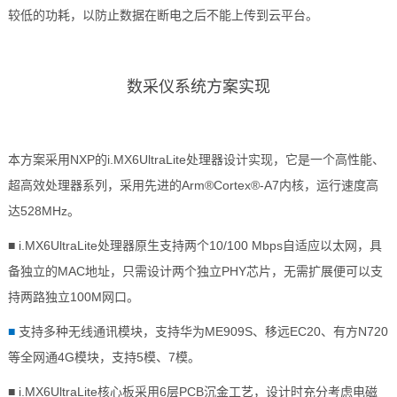
较低的功耗，以防止数据在断电之后不能上传到云平台。
数采仪系统
方案
实现
本方案采用
NXP
的i.MX6UltraLite处理器设计实现，它是一个高性能、
超高效处理器系列，采用先进的Arm®
Cortex
®-
A7
内核，运行速度高
达528MHz。
■
i.MX6Ul
traLite处理器原生支持两个10/100 Mbps自适应以太网，具
备独立的MAC地址，只需设计两个独立PHY
芯片
，无需扩展便可以支
持两路独立100M网口。
■
支持多种无线通讯模块，支持华为ME909S、移远EC20、有方N720
等全网通
4G模块
，支持5模、7模。
■ i.MX6UltraLite
核心板
采用6层PCB沉金工艺，设计时充分考虑电磁