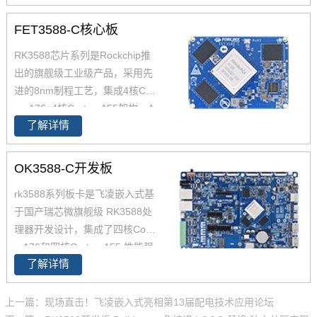
用型SoC，瑞芯微RK3568芯片是
FET3588-C核心板
一款定位中高端的通用型SoC，
NPU达到1Tops，飞凌RK3568系
RK3588芯片系列是Rockchip推
列核心板提供瑞芯微RK3568规
出的旗舰级工业级产品，采用先
格书_datasheet_数据手册_原理
进的8nm制程工艺，集成4核Cort
图等，
ex-A76+4核Cortex-A55架构，A
了解详情
76主频高达2.4GHz，A55核主频
高达1.8GHz，能够提供强大的性
能支撑。飞凌FET3588-C核心板
OK3588-C开发板
经过了严苛的环境温度测试和压
rk3588系列板卡是飞凌嵌入式基
力测试，确保在高端应用中能够
于国产瑞芯微旗舰级 RK3588处
稳定运行。您可以通过飞凌提供
理器开发设计，集成了四核Corte
的rk3588开发套件充分评估和验
x-A76和四核Cortex-A55,性能强
证其性能。
了解详情
大，可通过rk3588开发板产品简
介了解了rk3588功能特点，评估
芯片性能参数，飞凌为RK3588
上一篇：现场直击！飞凌嵌入式亮相第13届配电技术应用论坛