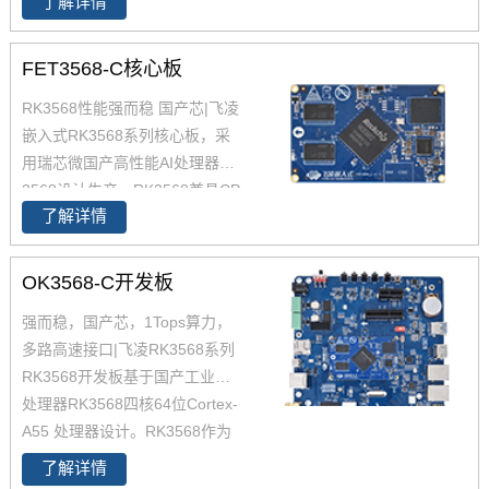
了解详情
3399K，飞凌值得信任。 OK339
9K-C吧基于瑞芯微RK3399芯片
平台精心设计的一款多功能行业
FET3568-C核心板
应用板,其由我司的FET3399K核
RK3568性能强而稳 国产芯|飞凌
心模块与底板组成
嵌入式RK3568系列核心板，采
用瑞芯微国产高性能AI处理器RK
3568设计生产，RK3568兼具CP
了解详情
U、GPU、NPU、VPU于一身，
RK3568 性能、性价比在同类产
品中具有较高优势，RK3568处
OK3568-C开发板
理器是一款定位中高端的通用型
强而稳，国产芯，1Tops算力，
SoC， 飞凌RK3568核心板主要
多路高速接口|飞凌RK3568系列
面向工业互联网、HMI、NVR存
RK3568开发板基于国产工业级AI
储、车载中控、工业网关等领
处理器RK3568四核64位Cortex-
域。目前RK3568系列已经批量
A55 处理器设计。RK3568作为
稳定出货
国产化高性能处理器，瑞芯微RK
了解详情
3568芯片是一款定位中高端的通