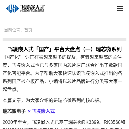
EN
在线购买
产品中心
当前位置：
首页
行业应用
飞凌嵌入式「国产」平台大盘点（一）瑞芯微系列
技术与支持
“国产化”一词正在被越来越多的提及，有着越来越高的关注
在线文档
度，
飞凌嵌入式
也已与多家国内
芯片
原厂联合推出了数款国
产化智能平台。为了帮助大家快速认识
飞凌
嵌入式
推出的各
方案定制
系列国产
核心板
产品，小编将以芯片品牌进行分类带大家一
关于飞凌
起盘点。
本篇文章，为大家介绍的是瑞芯微系列的核心板。
天猫商城
瑞芯微电子
×
飞凌嵌入式
淘宝商城
2020年至今，飞凌嵌入式已基于瑞芯微
RK3399
、
RK3568
和
新闻中心