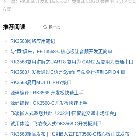
提供了丰富的参考资料，包括rk3
下一篇：RK3568开发板 Buildroot：免编译 LOGO 替换 独立分区实现
588原理图、使用手册、应用笔
方案
记等，为便于客户对开发套件的
参考，rk3588开发板做了多重防
推荐阅读
换一批
护设计，像静电、浪涌、脉冲群
等，产品稳定可靠，值得推荐。
RK3568网络应用笔记
与“声”俱来，FET3568-C核心板让音频开发更简单
RK3568复用讲解之UART8 复用为 CAN2 及复用为普通串口
RK3568开发板通过C语言Sysfs 与命令行控制GPIO引脚
RK3568复用MULTI_PHY接口
源码编译 | RK3568 开发板快速上手
源码编译 | OK3568-C开发板快速上手
飞凌嵌入式邀您共赴「2022中国智能交通市场年会」
试用体验 | 飞凌嵌入式OK3568-C开发板测评
RK3568新品发布 | 飞凌嵌入式FET3568-C核心板正式发布