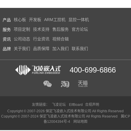
产品
核心板
开发板
ARM工控机
显控一体机
服务
项目定制
技术支持
售后服务
官方论坛
资讯
公司动态
行业资讯
视频合辑
品牌
关于我们
品质保障
加入我们
联系我们
400-699-6866
友情链接：
飞凌论坛
ElfBoard
合规声明
Copyright © 2007-2026 保定飞凌嵌入式技术有限公司 All Rights Reserved
Copyright © 2007-2024 保定飞凌嵌入式技术有限公司 All Rights Reserved
冀ICP
备12004394号-4
网站地图