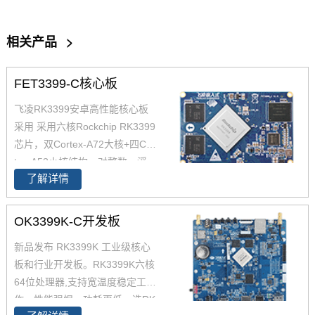
相关产品
>
FET3399-C核心板
飞凌RK3399安卓高性能核心板
采用 采用六核Rockchip RK3399
芯片，双Cortex-A72大核+四Cor
tex-A53小核结构，对整数、浮
了解详情
点、内存等作了大幅优化，在整
体性能、功耗及核心面积三个方
面提升。以下将对瑞芯微芯片RK
OK3399K-C开发板
3399参数,RK3399核心板方案及
新品发布 RK3399K 工业级核心
其性能做具体介绍。如您对飞凌
板和行业开发板。RK3399K六核
RK3399系列核心板有兴趣，欢
64位处理器,支持宽温度稳定工
迎咨询了解。
作，性能强悍，功耗更低。选RK