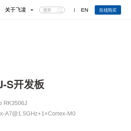
搜
关于飞凌
EN
在线购买
索
6J-S开发板
p RK3506J
x-A7@1.5GHz+
1×Cortex-M0
U