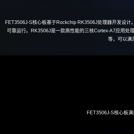
FET3506J-S
核心板
基于Rockchip RK3506J处理器开发
可靠运行。RK3506J是一款高性能的三核
Cortex
-
A7
应用处理
等，可以满
FET3506J-S核