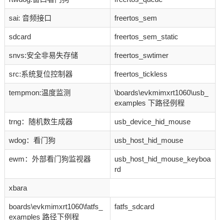
sai: 音频接口
freertos_sem
sdcard
freertos_sem_static
snvs:安全非易失存储
freertos_swtimer
src:系统复位控制器
freertos_tickless
tempmon:温度监测
\boards\evkmimxrt1060\usb_
examples 下路径例程
trng：随机数生成器
usb_device_hid_mouse
wdog：看门狗
usb_host_hid_mouse
ewm：外部看门狗监视器
usb_host_hid_mouse_keyboa
rd
xbara
boards\evkmimxrt1060\fatfs_
fatfs_sdcard
examples 路径下例程