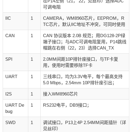
在P14左侧（21， 22，见丝印）选择ADC
可调电阻
IIC
1
CAMERA，WM8960芯片，EEPROM，R
TC芯片，默认IIC地址不冲突，可同时使用
CAN
1
CAN 协议版本 2.0B 规范；用DG128-2P绿
端子接口；与ADC可调电阻复用，P14跳线
帽跳在右侧（22，23）选择CAN_TX
SPI
1
2.0MM间距10P排针座接口，与TF卡复
用，使用时需要移除TF卡
UART
1
三线串口，均为3.3V电平，每个最高支持
5.0 Mbps，2.54mm 10P排针座引出；
I2S
1
接入WM8960芯片
UART De
1
RS232电平，DB9接口；
bug
SWD
1
调试接口，P13上4P 2.54MM间距插针（详
见丝印）