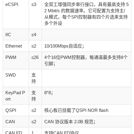
eCSPI
≤3
全双工增强同步串行接口，具有最高支持 5
2 Mbit/s 的数据速率。它可配置为支持主/
从模式，每个SPI控制器有四个片选来支持
多个外设
IIC
≤4
Ethernet
≤2
10/100Mbps自适应；
PWM
≤26
4个16位PWM控制器，每通道最多支持8个
引脚；
SWD
支
持
KeyPad P
支
8*8；
ort
持
QSPI
≤2
核心板已挂载了QSPI NOR flash
CAN
≤2
CAN 协议版本 2.0B 规范；
CAN FD
1
支持CAN FD协议