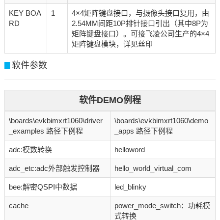
KEY BOA
1
4×4矩阵键盘接口，与摄像头接口复用，由
RD
2.54MM间距10P排针接口引出（其中8P为
矩阵键盘接口）。可接飞凌公司生产的4×4
矩阵键盘模块，详见丝印
软件参数
▊
软件DEMO例程
\boards\evkbimxrt1060\driver
\boards\evkbimxrt1060\demo
_examples 路径下例程
_apps 路径下例程
adc:模数转换
helloword
adc_etc:adc外部触发控制器
hello_world_virtual_com
bee:解密QSPI中数据
led_blinky
cache
power_mode_switch：功耗模
式转换