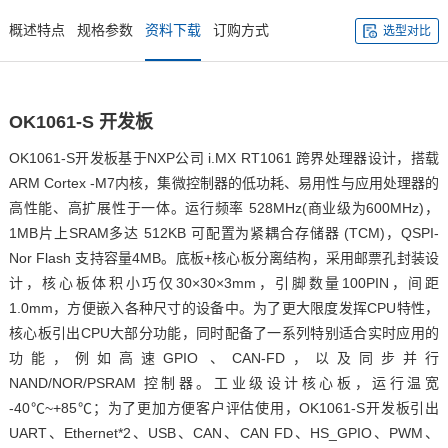
概述特点
规格参数
资料下载
订购方式
选型对比
OK1061
-
S
开发板
OK1061-S开发板基于
NXP
公司 i.MX
RT
1061 跨界处理器设计，搭载
ARM
C
ortex -M7内核，集微控制器的低功耗、易用性与应用处理器的
高性能、高扩展性于一体。运行频率 528MHz(商业级为600MHz)，
1MB片上SRAM多达 512KB 可配置为紧耦合存储器 (TCM)，Q
SPI
-
Nor Flash 支持容量4MB。底板+
核心板
分离结构，采用邮票孔封装设
计，核心板体积小巧仅30×30×3mm，
引脚
数量100PIN，间距
1.0mm，方便嵌入各种尺寸的设备中。为了更大限度发挥CPU特性，
核心板引出CPU大部分功能，同时配备了一系列特别适合实时应用的
功能，例如高速
GPIO
、CAN-FD，以及同步并行
NAND/NOR/PSRAM 控制器。工业级设计核心板，运行温宽
-40℃~+85℃；为了更加方便客户评估使用，OK1061-S
开发板
引出
UART、Ethernet*2、USB、CAN、CAN FD、HS_GPIO、PWM、