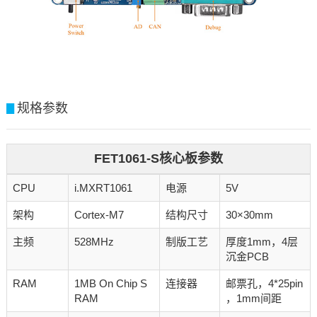
规格参数
▊
FET1061-S核心板参数
CPU
i.MXRT1061
电源
5V
架构
Cortex-M7
结构尺寸
30×30mm
主频
528MHz
制版工艺
厚度1mm，4层
沉金PCB
RAM
1MB On Chip S
连接器
邮票孔，4*25pin
RAM
，1mm间距