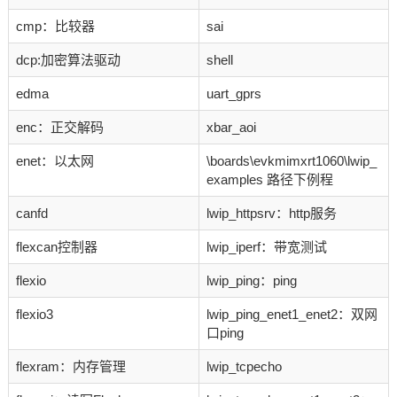
cmp：比较器
sai
dcp:加密算法驱动
shell
edma
uart_gprs
enc：正交解码
xbar_aoi
enet：以太网
\boards\evkmimxrt1060\lwip_
examples 路径下例程
canfd
lwip_httpsrv：http服务
flexcan控制器
lwip_iperf：带宽测试
flexio
lwip_ping：ping
flexio3
lwip_ping_enet1_enet2：双网
口ping
flexram：内存管理
lwip_tcpecho