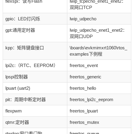
flexspi：读写Flash
lwip_tcpecho_enet1_enet2：
双网口TCP
gpio：LED灯闪烁
lwip_udpecho
gpt:通用定时器
lwip_udpecho_enet1_enet2：
双网口UDP
kpp：矩阵键盘接口
\boards\evkmimxrt1060\rtos_
examples下例程
lpi2c:（RTC、EEPROM）
freertos_event
lpspi控制器
freertos_generic
lpuart (uart2)
freertos_hello
pit：周期中断定时器
freertos_lpi2c_eeprom
flexpwm
freertos_lpuart
qtmr:定时器
freertos_mutex
rtwdog:窗口看门狗
freertos_queue