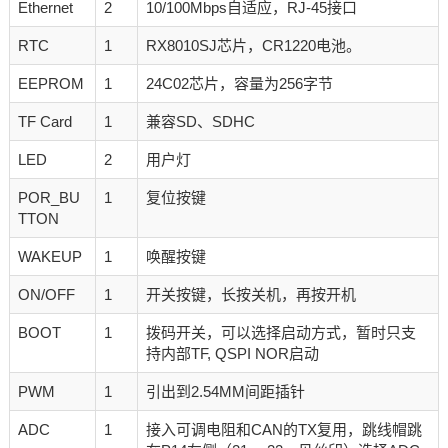
Ethernet
2
10/100Mbps自适应，RJ-45接口
RTC
1
RX8010SJ芯片，CR1220电池。
EEPROM
1
24C02芯片，容量为256字节
TF Card
1
兼容SD、SDHC
LED
2
用户灯
POR_BU
1
复位按键
TTON
WAKEUP
1
唤醒按键
ON/OFF
1
开关按键，长按关机，再按开机
BOOT
1
拨码开关，可以选择启动方式，暂时只支
持内部TF, QSPI NOR启动
PWM
1
引出到2.54MM间距插针
ADC
1
接入可调电阻和CAN的TX复用，跳线帽跳