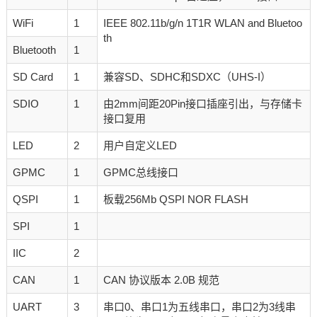
WiFi
1
IEEE 802.11b/g/n 1T1R WLAN and Bluetoo
th
Bluetooth
1
SD Card
1
兼容SD、SDHC和SDXC（UHS-I）
SDIO
1
由2mm间距20Pin接口插座引出，与存储卡
接口复用
LED
2
用户自定义LED
GPMC
1
GPMC总线接口
QSPI
1
板载256Mb QSPI NOR FLASH
SPI
1
IIC
2
CAN
1
CAN 协议版本 2.0B 规范
UART
3
串口0、串口1为五线串口，串口2为3线串