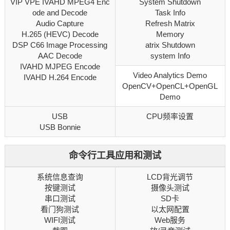
VIP VPE IVAHD MPEG4 Enc
System Shutdown
ode and Decode
Task Info
Audio Capture
Refresh Matrix
H.265 (HEVC) Decode
Memory
DSP C66 Image Processing
atrix Shutdown
AAC Decode
system Info
IVAHD MJPEG Encode
Video Analytics Demo
IVAHD H.264 Encode
OpenCV+OpenCL+OpenGL
Demo
USB
CPU频率设置
USB Bonnie
命令行工具应用和测试
系统信息查询
LCD背光调节
按键测试
摄像头测试
串口测试
SD卡
看门狗测试
以太网配置
WIFI测试
Web服务