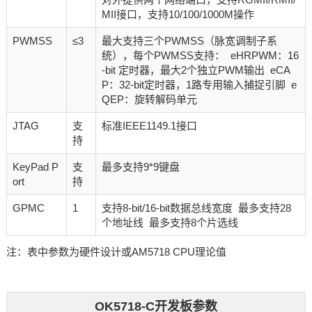
MII接口，支持10/100/1000M操作
PWMSS
≤3
最大支持三个PWMSS（脉宽调制子系
统），每个PWMSS支持： eHRPWM：16
-bit 定时器，最大2个独立PWM输出 eCA
P：32-bit定时器，1路专用输入捕捉引脚 e
QEP：旋转解码单元
JTAG
支
标准IEEE1149.1接口
持
KeyPad P
支
最多支持9*9键盘
ort
持
GPMC
1
支持8-bit/16-bit数据总线宽度 最多支持28
个地址线 最多支持8个片选线
注：表中参数为硬件设计或AM5718 CPU理论值
OK5718-C开发板参数