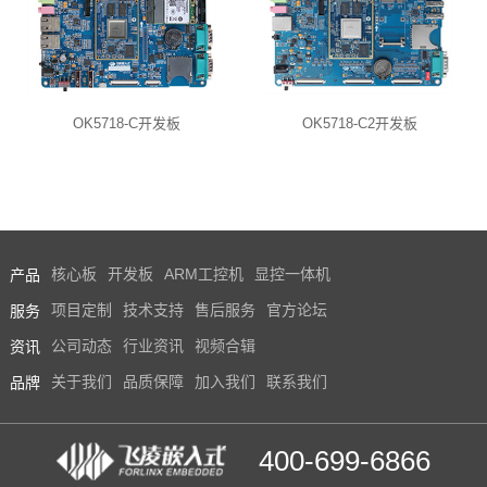
OK5718-C开发板
OK5718-C2开发板
产品
核心板
开发板
ARM工控机
显控一体机
服务
项目定制
技术支持
售后服务
官方论坛
资讯
公司动态
行业资讯
视频合辑
品牌
关于我们
品质保障
加入我们
联系我们
400-699-6866