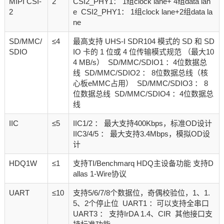
MIPI CSI-
2
CSI2_PHY1： 1组clock lane+ 4组data lan
2
e CSI2_PHY1： 1组clock lane+2组data la
ne
SD/MMC/
≤4
最高支持 UHS-I SDR104 模式的 SD 和 SD
SDIO
IO 卡的 1 位或 4 位传输模式规范 （最大10
4 MB/s） SD/MMC/SDIO1 ：4位数据总
线 SD/MMC/SDIO2 ： 8位数据总线（核
心板eMMC占用） SD/MMC/SDIO3 ： 8
位数据总线 SD/MMC/SDIO4 ：4位数据总
线
IIC
≤5
IIC1/2 ： 最大支持400Kbps，标准OD设计
IIC3/4/5 ： 最大支持3.4Mbps，模拟OD设
计
HDQ1W
≤1
支持TI/Benchmarq HDQ主设备功能 支持D
allas 1-Wire协议
UART
≤10
支持5/6/7/8个数据位，奇偶校验位，1、1.
5、2个停止位 UART1 ：可以支持全串口
UART3 ： 支持IrDA 1.4、CIR 其他接口支