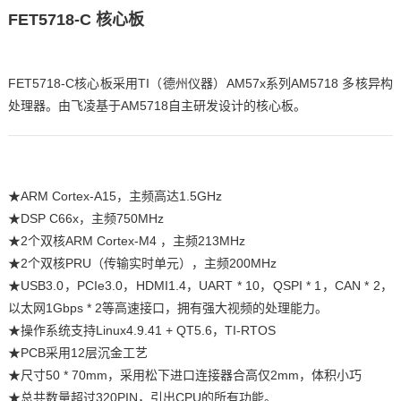
FET5718-
C
核心板
FET5718-C核心板采用TI（德州仪器）AM57x系列
AM5718
多核异构
处理器。由
飞凌
基于
AM5718
自主研发设计的核心板。
★
ARM
Cortex
-A15，主频高达1.5GHz
★
DSP
C66x，主频750MHz
★2个双核ARM Cortex-
M4
，主频213MHz
★2个双核PRU（传输实时单元），主频200MHz
★USB3.0，PCIe3.0，HDMI1.4，UA
RT
* 10，Q
SPI
* 1，CAN * 2，
以太网1Gbps * 2等高速接口，拥有强大视频的处理能力。
★操作系统支持Linux4.9.41 + QT5.6，TI-RTOS
★PCB采用12层沉金工艺
★尺寸50 * 70mm，采用松下进口连接器合高仅2mm，体积小巧
★总共数量超过320PIN，引出CPU的所有功能。