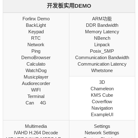
开发板实用DEMO
Forlinx Demo
ARM功能
BackLight
DDR Bandwidth
Keypad
Memory Latency
RTC
NBench
Network
Linpack
Ping
Posix_SMP
DemoBrowser
Communication Bandwidth
Calculato
Communication Latency
WatchDog
Whetstone
Musicplayer
3D
Audiorecorder
Chameleon
WIFI
KMS Cube
Terminal
Coverflow
Can 4G
Navigation
ExampleUI
Multimedia
Settings
IVAHD H.264 Decode
Network Settings