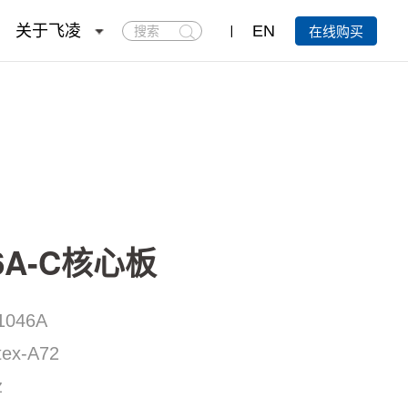
搜
关于飞凌
EN
在线购买
索
46A-C核心板
1046A
x-A72
z