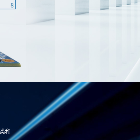
类和
)，