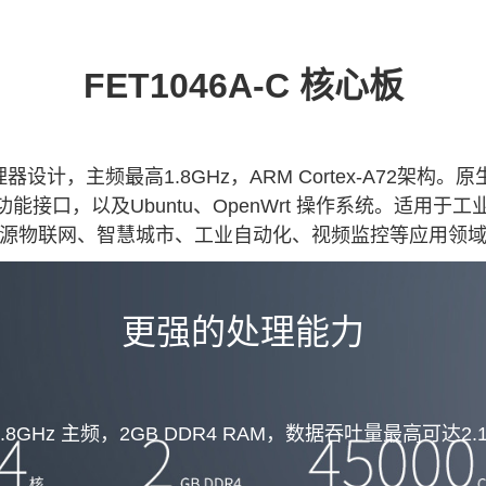
FET1046A
-C
核心板
器设计，主频最高1.8GHz，
ARM
Cortex
-
A7
2架构。原生支
IIC等功能接口，以及Ubuntu、OpenWrt 操作系统。适用于
源
物联网
、
智慧城市
、工业自动化、视频监控等应用领
更强的处理能力
1.8GHz 主频，2GB DDR4 RAM，数据吞吐量最高可达2.1G