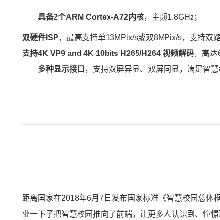
具备2个ARM Cortex-A72内核
，主频1.8GHz；
双硬件ISP
，最高支持单13MPix/s或双8MPix/s，支
支持
4K
VP9 and 4K 10bits H265/H264 视频解码
，高达
多种
显示接口
，支持双屏异显、双屏同显，满足
智慧
距离国家在2018年6月7日发布国家标准《智慧校园总
业一下子把智慧校园推向了前端，让更多人认识到、憧憬