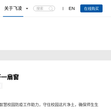
搜
关于飞凌
EN
在线购买
索
开一扇窗
智慧校园
防疫工作助力，守住校园这片净土，确保师生生