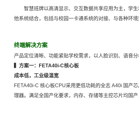
智慧班牌以高清显示、交互数据共享应用为主，学生
他系统结合，包括与校园一卡通系统的对接、与各种
环境
终端解决方案
产品定位清晰、功能紧贴学校需求，以人脸识别、语音分
▍方案一：
FETA40i
-C
核心板
成本低，工业级温宽
FET
A40i
-C 核心板CPU采用更低功耗的
全志
A40i 国产
芯
理器。满足
全国产
化要求，内存、存储等主控芯片均国产