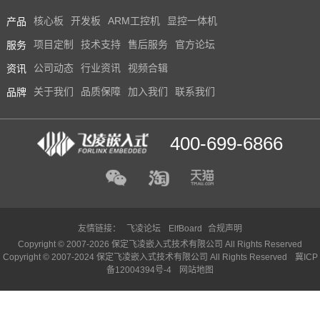
产品
核心板
开发板
ARM工控机
显控一体机
服务
项目定制
技术支持
售后服务
官方论坛
资讯
公司动态
行业资讯
视频合辑
品牌
关于我们
品质保障
加入我们
联系我们
400-699-6866
友情链接：
飞凌论坛
ElfBoard
合规声明
Copyright © 2007-2026 保定飞凌嵌入式技术有限公司 All Rights Reserved
Copyright © 2007-2024 保定飞凌嵌入式技术有限公司 All Rights Reserved
冀ICP
备12004394号-4
网站地图