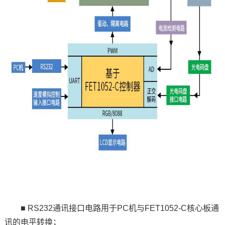
■ RS232通讯接口
电路
用于PC机与FET1052-C核心板通
讯的
电平
转换；