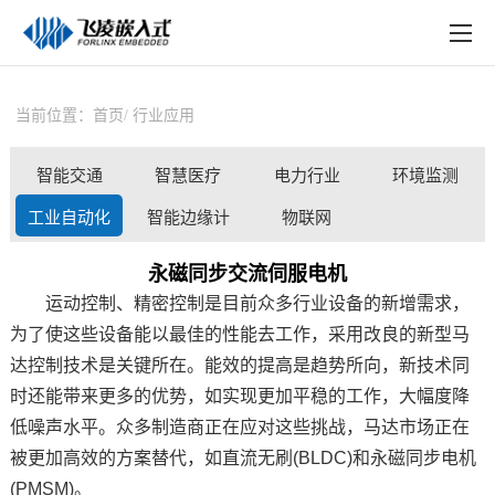
EN
在线购买
产品中心
当前位置：
首页
行业应用
行业应用
智能交通
智慧医疗
电力行业
环境监测
技术与支持
工业自动化
智能边缘计
物联网
在线文档
算
永磁同步交流伺服电机
方案定制
运动控制、精密控制是目前众多行业设备的新增需求，
为了使这些设备能以最佳的性能去工作，采用改良的新型马
关于飞凌
达控制技术是关键所在。能效的提高是趋势所向，新技术同
天猫商城
时还能带来更多的优势，如实现更加平稳的工作，大幅度降
低噪声水平。众多制造商正在应对这些挑战，马达市场正在
淘宝商城
被更加高效的
方案
替代，如直流无刷(BLDC)和永磁同步电机
(PMSM)。
新闻中心