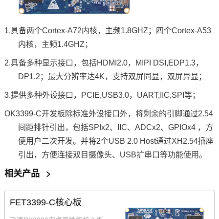
1.
具备两个
Cortex
-
A7
2内核，主频1.8GHZ；四个Cortex-A53
内核，主频1.4GHZ；
2.
具备多种
显示接口
，包括
HDMI2.0，MIPI DSI,EDP1.3，
DP1.2；最大分辨率达
4K
，支持双屏同显，双屏异显；
3.
提供多种外设接口，
PCIE,USB3.0，UART,IIC,
SPI
等；
OK3399
-C
开发板
除标准外设接口外，将剩余的
引脚
通过2.54
间距排针引出，包括SPIx2、IIC、ADCx2、
GPIO
x4 ，
方
便用户二次开发。并将2个USB 2.0 Host通过XH2.54插座
引出，方便连接双目摄像头、USB扩串口等功能使用。
相关产品
>
FET3399-C核心板