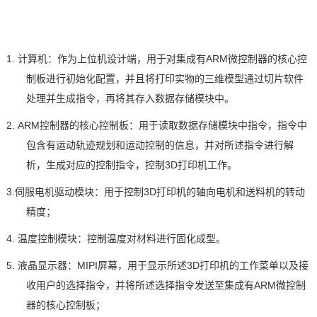
1.
计算机
：
作为
上位机设计端，用于对集成有
ARM
微控制器的核心控
制板进行初始化配置，并且将打印实物的三维模型通过切片软件
处理并生成指令，再将其存入数据存储模块中。
2. ARM控制器的核心控制板
：
用于读取数据存储模块中指令，指令中
包含有运动轨迹规划和运动控制的信息，并对所述指令进行解
析，生成对应的控制指令，控制
3D打印机工作。
3.伺服
电机驱动模块
：
用于控制
3D打印机的轴向电机和送料机的转动
精度；
4.
温度控制模块
：
控制温度对材料进行固化成型。
5.
液晶显示器
：
MIPI屏幕
，用于显示所述
3D打印机的工作菜单以及接
收用户的选择指令，并将所述选择指令发送至集成有ARM微控制
器的核心控制板；