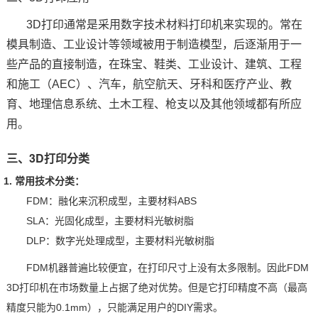
3D打印通常是采用数字技术材料打印机
来实现的。常在
技术论坛
模具制造、工业设计等领域被用于制造模型，后逐渐用于一
些产品的直接制造，在珠宝、鞋类、工业设计、建筑、工程
和施工（
AE
C）、汽车，航空航天、牙科和
医疗
产业、教
育、地理信息系统、土木工程、枪支以及其他领域都有所应
用。
三、
3D打印分类
1. 常用技术分类：
FDM：融化来沉积成型，主要材料ABS
SLA：光固化成型，主要材料光敏树脂
DL
P：数字光处理成型，主要材料光敏树脂
FDM机器普遍比较便宜，在打印尺寸上没有太多限制。因此FDM
3D打印机
在市场数量上占据了绝对优势。但是它打印精度不高（最高
精度只能为0.1mm），只能满足用户的DIY需求。