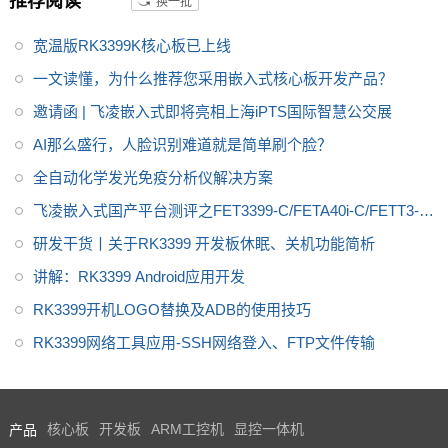
推荐阅读
换一批
求。飞凌RK3399开发板为进一
步减少用户二次开发难度，开放
宽温版RK3399K核心板已上线
了底板原理图，并提供了RK339
9用户手册、芯片手册，加上优质
一文读懂，为什么推荐您采用嵌入式核心板开发产品？
的技术服务，让您的方案从构思
邀请函 | 飞凌嵌入式即将亮相上海iPTS国际智慧公交展
到上市时间缩短。
AI那么盛行，人脸识别难道就是简单刷个脸？
全自动化学发光免疫分析仪解决方案
飞凌嵌入式国产平台测评之FET3399-C/FETA40i-C/FETT3-C
核心板
研发干货丨关于RK3399 开发板休眠、关机功能简析
讲解：RK3399 Android应用开发
RK3399开机LOGO替换及ADB的使用技巧
RK3399网络工具应用-SSH网络登入、FTP文件传输
产品
核心板
开发板
ARM工控机
显控一体机