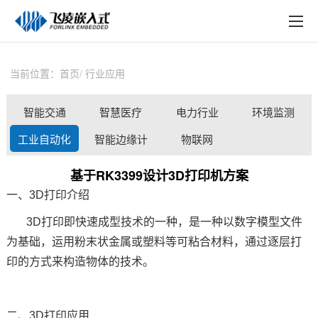
EN
在线购买
产品中心
当前位置：
首页
行业应用
行业应用
智能交通
智慧医疗
电力行业
环境监测
技术与支持
工业自动化
智能边缘计
物联网
在线文档
算
基于RK3399设计3D打印机方案
方案定制
一、
3D打印介绍
关于飞凌
3D打印即快速成型技术的一种，是一种以数字模型文件
为基础，运用粉末状金属或塑料等可粘合材料，通过逐层打
天猫商城
印的方式来构造物体的技术。
淘宝商城
新闻中心
二、
3D打印应用