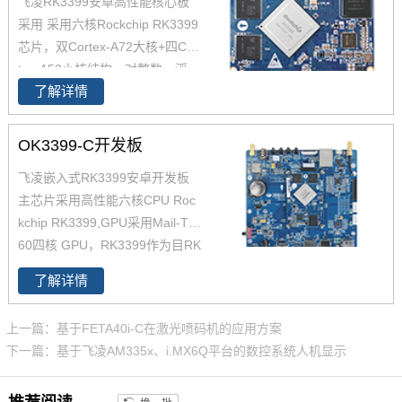
飞凌RK3399安卓高性能核心板
采用 采用六核Rockchip RK3399
芯片，双Cortex-A72大核+四Cor
tex-A53小核结构，对整数、浮
了解详情
点、内存等作了大幅优化，在整
体性能、功耗及核心面积三个方
面提升。以下将对瑞芯微芯片RK
OK3399-C开发板
3399参数,RK3399核心板方案及
飞凌嵌入式RK3399安卓开发板
其性能做具体介绍。如您对飞凌
主芯片采用高性能六核CPU Roc
RK3399系列核心板有兴趣，欢
kchip RK3399,GPU采用Mail-T8
迎咨询了解。
60四核 GPU，RK3399作为目RK
产品线中低功耗、高性能的代
了解详情
表，可满足人脸识别设备、机器
人、无人机、IoT物联网领域应
上一篇：基于FETA40i-C在激光喷码机的应用方案
用。飞凌RK3399开发板在整体
下一篇：基于飞凌AM335x、i.MX6Q平台的数控系统人机显示
性能、功耗及核心面积做了大幅
度优化，更加满足工业设计需