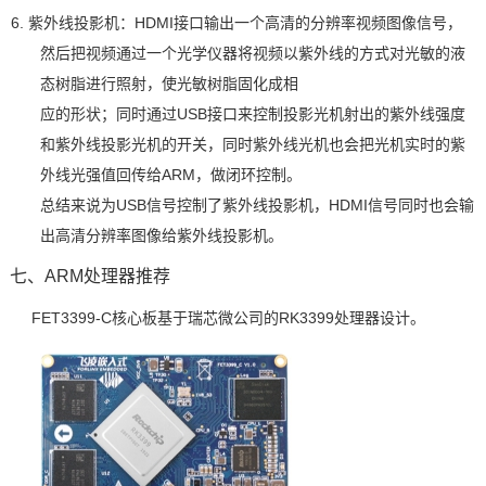
6.
紫外线投影机：
HDMI接口输出一个高清的
分辨率
视频
图像
信号，
然后把视频通过一个光学仪器将视频以紫外线的方式对光敏的液
态树脂进行照射，使光敏树脂固化成相
应的形状
；同时
通过
USB接口来控制投影光机射出的紫外线强度
和紫外线投影
光机的开关，同时紫外线光机也会把光机实时的紫
外线光强值回传给ARM，做闭环控制。
总结来说为
USB信号控制了紫外线投影机，HDMI信号同时也会输
出
高清分辨率
图像给紫外线投影机。
七、ARM处理器推荐
FET3399-C
核心板
基于瑞芯微公司的
RK3399
处理器设计。