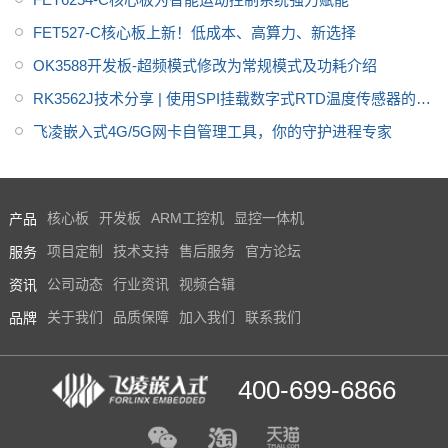
FET527-C核心板上新！低成本、高算力、新选择
OK3588开发板-超频模式修改为常规模式及功耗介绍
RK3562J技术分享 | 使用SPI挂载数字式RTD温度传感器的方
法
飞凌嵌入式4G/5G网卡自管理工具，你的守护进程专家
产品
核心板
开发板
ARM工控机
显控一体机
服务
项目定制
技术支持
售后服务
官方论坛
资讯
公司动态
行业资讯
视频合辑
品牌
关于我们
品质保障
加入我们
联系我们
400-699-6866