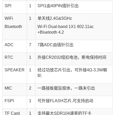
SPI
1
SPI1由40PIN插针引出
WiFi
1
单天线2.4G&5GHz
Bluetooth
Wi-Fi Dual-band 1X1 802.11ac
+Bluetooth 4.2
ADC
7
7路ADC由插针引出
RTC
1
外接CR2032纽扣电池，断电保持时间
SPEAKER
1
经过功放
芯片
引出，可外接4Ω-3.3W喇
叭
MIC
2
一路接板载驻极体，一路未引出
FSPI
1
可外接FLASH芯片,可支持启动
TF Card
1
支持最大SDR104速率的TF卡