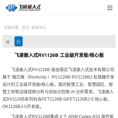
EN
在线购买
产品中心
当前位置：
首页
新闻中心
行业应用
公
行
技术与支持
司
业
飞凌嵌入式RV1126B 工业级开发板/核心板
在线文档
动
资
方案定制
飞凌嵌入式
RV1126B
是由保定
飞凌
嵌入式
技术有限公司
态
讯
基于 瑞芯微（
Rockchip
）RV1126B/ RV1126BJ 处理器开发
关于飞凌
设计的工业级
开发板
/
核心板
，面向智慧工业、智慧园区、智
慧工地等边缘视频分析与目标识别等 AI 分析需求。
飞凌嵌入
天猫商城
式RV1126B系列
包含FET1126B-S/FET1126BJ-S 核心板，
淘宝商城
OK1126BJ-S开发板。
新闻中心
飞凌嵌入式RV1126B集成 4 个
ARM
Cortex
-A53 高性能