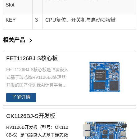
Slot
KEY
3
CPU复位、开关机与启动项按键
相关产品
>
FET1126BJ-S核心板
FET1126BJ-S核心板是飞凌嵌入
式基于瑞芯微RV1126BJ处理器
开发的国产化边缘AI计算平台。
该处理器专为端侧及边缘侧AI应
了解详情
用场景打造，集成4核ARM Corte
x-A53架构，提供高达3TOPS@I
OK1126BJ-S开发板
NT8的AI算力，是智慧工业、智
慧园区、智慧工地等场景实现视
RV1126B开发板（型号：OK112
频分析与目标识别的优选方案
6B-S）是飞凌嵌入式基于瑞芯微