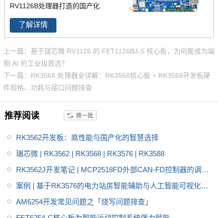
RV1126B处理器打造的国产化边
缘AI计算平台。集成4核A53 CP
了解详情
U与3TOPS@INT8独立NPU，支
持Linux 6.1系统，提供完整BSP
上一篇：基于瑞芯微 RV1126 的 FET1126BJ-S 核心板，为何能成为端
与RKNN工具链，兼容TensorFlo
侧 AI 的工业级首选？
w/PyTorch主流框架。核心板采
下一篇：RK3568 处理器全详解：RK3568核心板 + RK3568开发板硬
用邮票孔+LGA设计，支持-40℃
件规格、功耗与接口问题排查
~+85℃工业级宽温，配备MIPI-D
SI、双网口、CAN-FD及树莓派
推荐阅读
换一批
兼容40Pin GPIO接口。尺寸仅12
0mm×75mm，专为智慧工业质
RK3562开发板：高性能与国产化的智慧选择
检、园区安防、工地安全监测等
端侧AI场景设计，提供10年供应
瑞芯微 | RK3562 | RK3568 | RK3576 | RK3588
保障与7×24小时技术支持。
RK3562J开发笔记 | MCP2518FD外部CAN-FD控制器的调试
方法
案例 | 基于RK3576的电力站房智能辅助与人工智能可视化网
关方案
AM6254开发常见问题之「烧写问题排查」
FET6254-C核心板为智能运动控制系统强力赋能