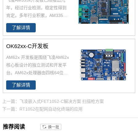
飞凌AM335x开发板已经推出几
年，经过行业检测，稳定性得到
肯定。多年行业积累，AM335x
的解决方案涉及各行各业，欢迎
了解详情
进店咨询。飞凌AM335x开发板
基于TI Cortex-A8 AM335x CPU
OK62xx-C开发板
设计开发，主频800MHz，支持Li
nux。AM335x开发板工业级宽
AM62x 开发板是围绕飞凌AM62x
温，配合丰富的外设接口，适用
核心板设计的独立测试和开发平
于各种恶劣环境应用。
台。AM62x处理器由四核64位Ar
m -Cortex -A53微处理器 和Cort
了解详情
ex-M4F组成。AM62x开发板整
板工业级设计，并在开发过程中
上一篇：飞凌嵌入式FET1052-C解决方案 扫描枪方案
进行严苛的环境温度测试、压力
下一篇：RT1052在配网自动化终端的应用
测试、长期稳定性运行测试，使
AM62x可在各种严苛环境稳定运
推荐阅读
换一批
行