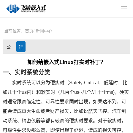
EN
在线购买
产品中心
当前位置：
首页
新闻中心
行业应用
公
行
技术与支持
司
业
如何给嵌入式Linux打实时补丁？
在线文档
一、实时系统分类
动
资
方案定制
实时系统可以分为硬实时（Safety-Critical，低延时，比
态
讯
关于飞凌
如几十个us内）和软实时（几百个us~几个/几十个ms)，硬实
时通常跟高确定性、可靠性要求同时出现，如果达不到，可
天猫商城
能会造成重大生命或者财产损失，比如说航天飞控、汽车制
淘宝商城
动系统、精密仪器等都有较高的硬实时要求。对于软实时，
可靠性要求没那么高，即使出现了延迟，造成的损失可控，
新闻中心