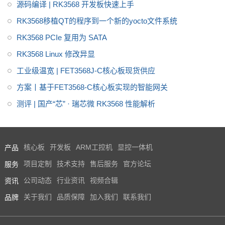
源码编译 | RK3568 开发板快速上手
RK3568移植QT的程序到一个新的yocto文件系统
RK3568 PCIe 复用为 SATA
RK3568 Linux 修改异显
工业级温宽 | FET3568J-C核心板现货供应
方案丨基于FET3568-C核心板实现的智能网关
测评 | 国产“芯” · 瑞芯微 RK3568 性能解析
产品
核心板
开发板
ARM工控机
显控一体机
服务
项目定制
技术支持
售后服务
官方论坛
资讯
公司动态
行业资讯
视频合辑
品牌
关于我们
品质保障
加入我们
联系我们