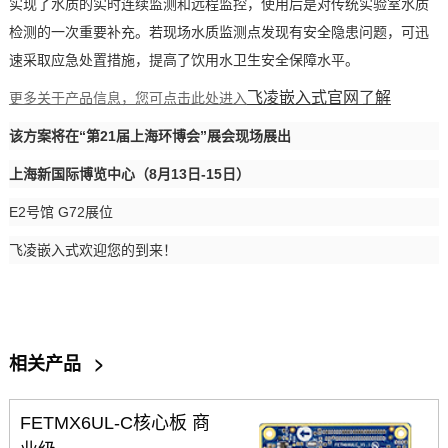
实现了水质的实时连续监测和远程监控，使用后是对传统实验室水质
检测的一次重要补充。若现场水质监测点发现有安全隐患问题，可迅
速采取应急处置措施，提高了饮用水卫生安全保障水平。
飞凌嵌入式
官网了解
更多关于产品信息，您可点击此处进入
该
方案
将在
“第21届
上海环博会
”展会现场展出
上海新国际博览中心（
8月13日-15日）
E2号馆 G72展位
飞凌
嵌入式
欢迎您的到来！
相关产品
>
FETMX6UL-C核心板 商