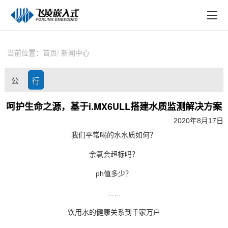
EN
在线购买
产品中心
当前位置：
首页
新闻中心
行业应用
公
行
技术与支持
司
业
呵护生命之源，基于i.MX6ULL搭建水质监测解决方案
在线文档
2020年8月17日
动
资
方案定制
我们平常喝的水水质如何？
态
讯
余氯会超标吗？
关于飞凌
ph
值多少？
天猫商城
……
淘宝商城
饮用水的健康关系到千家万户
新闻中心