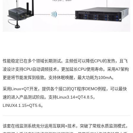
性能稳定已在多个领域长期测试。主频低可以降低
CPU
的发热，且
飞
凌
设计支持
CPU
自动调频技术，更加延长
CPU
使用寿命。采用
A7
架构
更是将节能发挥到极致。支持休眠唤醒，最大功耗为
100mA
。
采用
Linux+QT
开发，提供各个接口的
QT
程序
DEMO
例程，可以最快
速的进入产品测试阶段。支持
Linux3.14+QT4.8.5
，
LINUX4.1.15+QT5.6
。
该套在线监测系统充分运用互联网
+
技术，突破了常规水质监测模式，