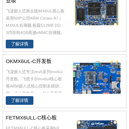
业级
飞凌嵌入式商业级iMX6UL核心板
采用NXP公司ARM Cortex-A7 i.
MX6UL处理器,板载512MB DDR
3内存和4GB高速eMMC存储器。
飞凌嵌入式级imx6ul核心板体积
了解详情
小巧并具有成本优势，为了更好
的让客户进行二次开发，飞凌提
OKMX6UL-C开发板
供了iMX6UL的PCB文件，包含底
板的原理图和PCB文件，提供了i.
飞凌嵌入式专注imx6系列imx6ul
MX6UL核心板数据手册，IMX6U
开发板、飞思卡尔imx6ul核心板
L核心板硬件手册；为了适应不同
等ARM嵌入式核心控制系统研
应用环境，飞凌IMX6UL核心板
发、设计和生产,i.mx6UL系列产
兼容IMX6ULL并同时具备工业
了解详情
品现已畅销全国，作为恩智浦imx
级、商业级两种不同的配置。
6ul,imx6ul开发板,i.mx6提供者，
飞凌嵌入式提供基于iMX6 iMX6U
FETMX6ULL-C核心板
L解决方案定制。
FETMX6ULL-C核心板采用NX