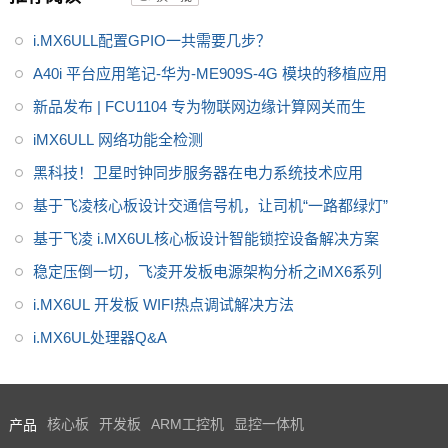
i.MX6ULL配置GPIO一共需要几步？
A40i 平台应用笔记-华为-ME909S-4G 模块的移植应用
新品发布 | FCU1104 专为物联网边缘计算网关而生
iMX6ULL 网络功能全检测
黑科技！卫星时钟同步服务器在电力系统技术应用
基于飞凌核心板设计交通信号机，让司机“一路都绿灯”
基于飞凌 i.MX6UL核心板设计智能锁控设备解决方案
稳定压倒一切，飞凌开发板电源架构分析之iMX6系列
i.MX6UL 开发板 WIFI热点调试解决方法
i.MX6UL处理器Q&A
产品
核心板
开发板
ARM工控机
显控一体机