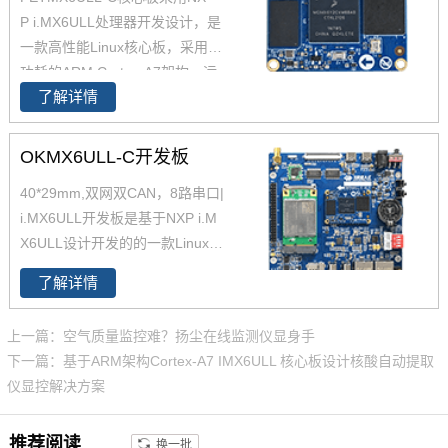
P i.MX6ULL处理器开发设计，是
一款高性能Linux核心板，采用低
功耗的ARM Cortex-A7架构，运
了解详情
行速度高达800MHz。iMX6ULL
核心板29*40mm ，iMX6ULL这
款处理器功能接口资源丰富，供
OKMX6ULL-C开发板
货周期长。
40*29mm,双网双CAN，8路串口|
i.MX6ULL开发板是基于NXP i.M
X6ULL设计开发的的一款Linux开
发板 ，主频800MHz，体积小，
了解详情
其核心板仅40*29mm，采用板对
板连接器，适应场景丰富。
上一篇：空气质量监控难？扬尘在线监测仪显身手
下一篇：基于ARM架构Cortex-A7 IMX6ULL 核心板设计核酸自动提取
仪显控解决方案
推荐阅读
换一批