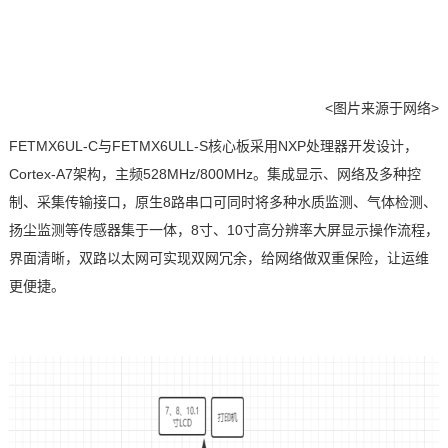
<图片来源于网络>
FETMX6UL
-C
与
FETMX6ULL
-S
核心板
采用
NXP
处理器开发设计，
Cortex
-
A7
架构，主频
528MHz/800MHz
。集成显示、网络及多种控
制、采集传输接口，原生
8
路串口可同时将多种水质监测、气体检测、
扬尘监测等传感器集于一体，
8
寸、
10
寸高分辨率大屏显示操作流程，
界面清晰，双路以太网可实现双网冗余，给网络做双重保险，让运维
更便捷。