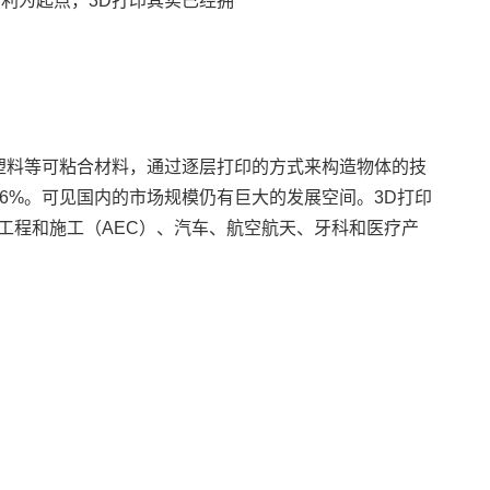
刻专利为起点，3D打印其实已经拥
塑料等可粘合材料，通过逐层打印的方式来构造物体的技
.6%。可见国内的市场规模仍有巨大的发展空间。3D打印
工程和施工（
AE
C）、汽车、航空航天、牙科和
医疗
产