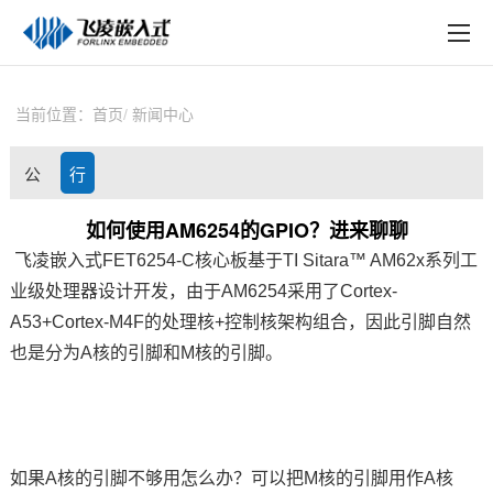
EN
在线购买
产品中心
当前位置：
首页
新闻中心
行业应用
公
行
技术与支持
司
业
如何使用AM6254的GPIO？进来聊聊
在线文档
飞凌嵌入式
FET6254-C
核心板
基于TI Sitara™
AM62x
系列工
动
资
方案定制
业级处理器设计开发，由于AM6254采用了
Cortex
-
态
讯
A53+Cortex-
M4
F的处理核+控制核架构组合，因此
引脚
自然
关于飞凌
也是分为A核的引脚和M核的引脚。
天猫商城
淘宝商城
如果A核的引脚不够用怎么办？可以把M核的引脚用作A核
新闻中心