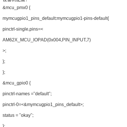
&mcu_pmx0 {
mymcugpio1_pins_default:mymcugpio1-pins-default{
pinctrl-single,pins=<
AM62X_MCU_IOPAD(0x004,PIN_INPUT,7)
>;
};
};
&mcu_gpio0 {
pinctrl-names ="default";
pinctrl-0=<&mymcugpio1_pins_default>;
status = "okay";
};