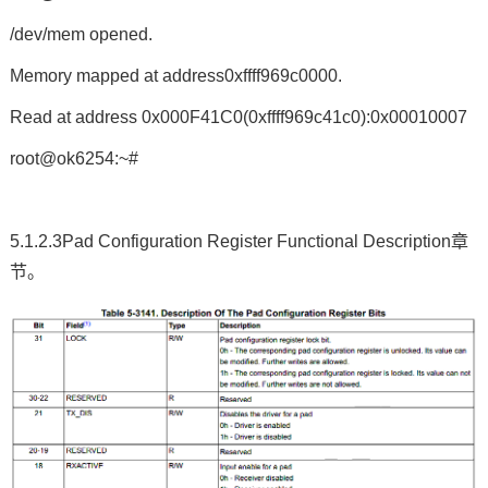
/dev/mem opened.
Memory mapped at address0xffff969c0000.
Read at address 0x000F41C0(0xffff969c41c0):0x00010007
root@ok6254:~#
5.1.2.3Pad Configuration Register Functional Description章
节。