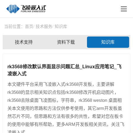
EN
在线购买
产品中心
当前位置：
首页
技术服务
知识库
行业应用
技术支持
资料下载
知识库
技术与支持
在线文档
rk3568修改默认界面显示问题汇总_Linux应用笔记_飞
凌嵌入式
方案定制
本文硬件平台采用飞凌嵌入式rk3568开发板，主要讲解
关于飞凌
rk3568的显示相关知识点包括rk3568修改开机启动图片，
rk3568去除桌面飞凌图标，字符串，rk3568 weston 桌面相
天猫商城
关本文使用的思路和方法仅供参考使用，其它arm开发板虽
然芯片不同，但思路和方法有很多的共性，希望对您在板卡
淘宝商城
的使用中能够有所帮助，更多ARM开发板相关资讯，关注飞
新闻中心
凌嵌入式。