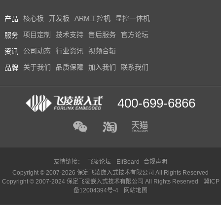
产品
核心板
开发板
ARM工控机
显控一体机
服务
项目定制
技术支持
售后服务
官方论坛
资讯
公司动态
行业资讯
视频合辑
品牌
关于我们
品质保障
加入我们
联系我们
400-699-6866
友情链接：
飞凌论坛
ElfBoard
合规声明
Copyright © 2007-2026 保定飞凌嵌入式技术有限公司 All Rights Reserved
Copyright © 2007-2024 保定飞凌嵌入式技术有限公司 All Rights Reserved
冀ICP
备12004394号-4
网站地图