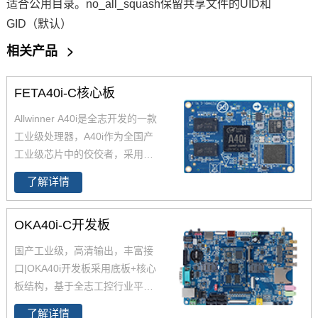
适合公用目录。no_all_squash保留共享文件的UID和
GID（默认）
相关产品
>
FETA40i-C核心板
Allwinner A40i是全志开发的一款
工业级处理器，A40i作为全国产
工业级芯片中的佼佼者，采用更
低功耗的4核ARM Cortex-A7架
了解详情
构,工作温度-40-85℃,是一款高性
能低功耗超高性能CPU主芯片。
OKA40i-C开发板
飞凌嵌入式深度研究全志A40i芯
片参数、原理图、datasheet规格
国产工业级，高清输出，丰富接
书推出了以FETA40i核心板为主
口|OKA40i开发板采用底板+核心
的一系列全国产工业级嵌入式计
板结构，基于全志工控行业平台
算机板卡，并提供了用于评估的
级处理器四核Cortex-A7 A40i设
A40i工控板、 A40i开发板。
了解详情