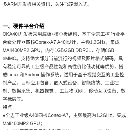
多
ARM
开发板相关资讯，关注
飞凌嵌入式
。
技术论坛
一、硬件平台介绍
OKA40i开发板采用底板+
核心板
结构，基于
全志
工控
行业平
台级处理器四核
Cortex
-
A7
A40i设计，主频1.2GHz，集成
MAli400MP2 GPU，内存1GB/2GB DDR3L，存储8GB
eMMC。支持绝大部分当前流行的视频及图片格式解码，具
有稳定可靠的工业级产品性能和高性价比低功耗等优势，搭
载Linux 和Android操作系统，适用于基于视觉交互的工业控
制产品，目标应用包含，
嵌入式
设备、智能终端、工业控
制、数据采集、
机器视觉
、
工业物联网
、移动互联设备、
数
字标牌
等。
特点：
●全志工业级A40I四核Cortex-A7，主频最高为1.2GHz，集成
Mali400MP2 GPU；