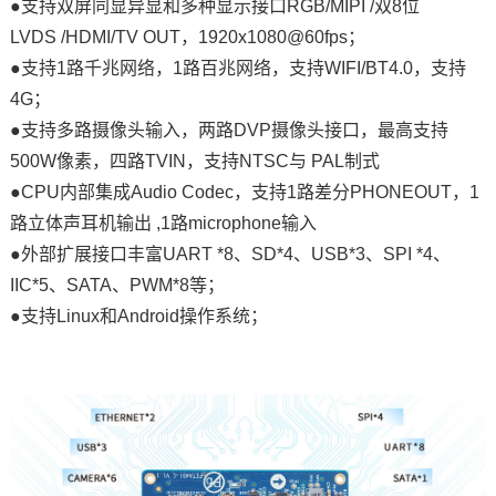
●支持双屏同显异显和多种
显示接口
RGB/MIPI /双8位
LVDS /HDMI/TV OUT，1920x1080@60fps；
●支持1路
千兆网
络，1路百兆网络，支持WIFI/BT4.0，支持
4G；
●支持多路摄像头输入，两路DVP摄像头接口，最高支持
500W像素，四路TVIN，支持NTSC与 PAL制式
●CPU内部集成Audio Codec，支持1路差分PHONEOUT，1
路立体声耳机输出 ,1路microphone输入
●外部扩展接口丰富UART *8、SD*4、USB*3、
SPI
*4、
IIC*5、SATA、PWM*8等；
●支持Linux和Android操作系统；