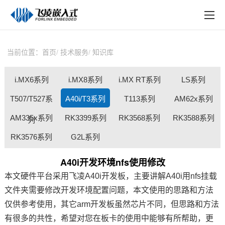
EN
在线购买
产品中心
当前位置：
首页
技术服务
知识库
行业应用
i.MX6系列
i.MX8系列
i.MX RT系列
LS系列
技术与支持
T507/T527系
A40i/T3系列
T113系列
AM62x系列
在线文档
AM335x系列
RK3399系列
RK3568系列
RK3588系列
列
方案定制
RK3576系列
G2L系列
关于飞凌
A40i开发环境nfs使用修改
本文硬件平台采用
飞凌
A40i开发板
，主要讲解
A40i
用nfs挂载
天猫商城
文件夹需要修改
开发环境
配置问题，本文使用的思路和方法
淘宝商城
仅供参考使用，其它arm
开发板
虽然
芯片
不同，但思路和方法
有很多的共性，希望对您在板卡的使用中能够有所帮助，更
新闻中心