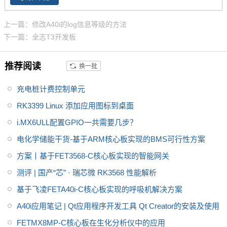
计，主频1.2GHz，集成MAli400
MP2 GPU，内存1GB/2GB DDR
上一篇：修改A40i的log信息等级的方法
3L，存储8GB eMMC。
全志A40
下一篇：全志T3开发板
i
工控行业芯片平台 A40i为国产工
控行业芯，
全志A40i处理器代表
推荐阅读
换一批
了Allwin在智能工业控制领域的成
就。
飞凌嵌入式A40i系列OKA40i
充电桩计费控制单元
-C开发板是飞凌推出的一款中国
芯，全国产级工业级开发板，适
RK3399 Linux 添加应用图标到桌面
用于
适用于基于视觉交互的工业
i.MX6ULL配置GPIO一共需要几步？
控制产品
电化学储能干货-基于ARM核心板实现的BMS可行性方案
方案丨基于FET3568-C核心板实现的智能网关
测评 | 国产“芯” · 瑞芯微 RK3568 性能解析
基于飞凌FETA40i-C核心板实现的呼吸机解决方案
A40i应用笔记 | Qt应用程序开发工具 Qt Creator的安装及使用
FETMX8MP-C核心板在生化分析仪中的应用