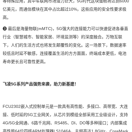
等特殊应用，其中车联网市场潜力巨大，5G时代这块蛋糕将达到6000
亿美元，而通信模块在其中占比超过10%，这些应用的安全性要求极
高。
❸
最后是海量物联
(mMTC)，5G强大的连接能力可以快速促进各垂直
行业（
智慧城市
、
智能家居
、
环境监测
等）的深度融合。万物互联
下，人们的生活方式也将发生颠覆性的变化。这一场景下，数据速率
较低且时延不敏感，连接覆盖生活的方方面面，终端成本更低，电池
寿命更长且可靠性更高。
飞凌
5G系列产品强势来袭，助力新基建！
FCU2302
嵌入式
控制单元
是一款具有高性能、多接口、高带宽、大连
接、低时延的
5G工业网关
，从
芯片
到模组全部采用工业级设计，支持
4G/5G全网通、6路
千兆网
、RS485、DI、DO等多种接口；内部集成
高性能64位四核
ARM
处理器
LS1046A
，主频高达1.8GHz，CoreMark