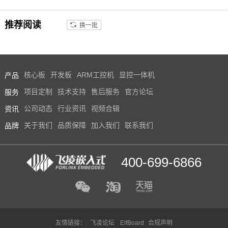
推荐阅读
换一批
产品
核心板
开发板
ARM工控机
显控一体机
服务
项目定制
技术支持
售后服务
官方论坛
资讯
公司动态
行业资讯
视频合辑
品牌
关于我们
品质保障
加入我们
联系我们
400-699-6866
友情链接：
飞凌论坛
ElfBoard
合规声明