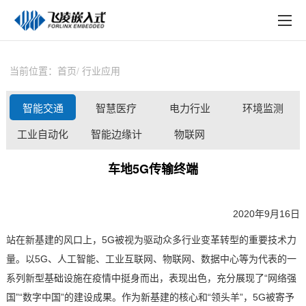
EN
在线购买
产品中心
当前位置：
首页
行业应用
行业应用
智能交通
智慧医疗
电力行业
环境监测
技术与支持
工业自动化
智能边缘计
物联网
在线文档
算
车地5G传输终端
方案定制
关于飞凌
2020年9月16日
站在
新基建
的风口上，
5G被视为驱动众多行业变革转型的重要技术力
天猫商城
量。以5G、人工智能、工业互联网、
物联网
、数据中心等为代表的一
淘宝商城
系列新型基础设施在疫情中挺身而出，表现出色，充分展现了“网络强
国”“数字中国”的建设成果。作为新基建的核心和“领头羊”，5G被寄予
新闻中心