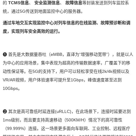
的
TCMS信息
、
安全监测信息
、
故障信息
等封装发送到列车监控系
统，通过
5G传送到地面监控中心的服务器。
通过车地交互实现监控中心对列车信息的在线监测、故障预诊断和调
度，实现列车安全高效的运行。
❶
首先是大数据量吞吐（
eMBB，直译为“增强移动宽带”），就是以人
为中心的应用场景，集中表现为超高的
传输数据
速率，广覆盖下的移
动性保证等。在5G的支持下，用户可以轻松享受在线2k/4k视频以及
VR/AR视频，用户体验速率可提升至1Gbps，峰值速度甚至达到
10Gbps。
❷
其次是高可靠低时延连接
(uRLLC)，在此场景下，连接时延要达到
1ms级别，而且要支持高速移动（500KM/H）情况下的高可靠性
（99.999%）连接。这一场景更多面向
车联网
、工业控制、远程
医疗