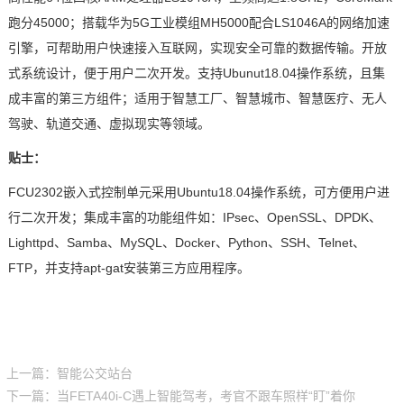
跑分45000；搭载
华为5G工业模组
MH5000
配合
LS1046
A的网络
加速
引擎
，可帮助用户快速接入互联网，实现安全可靠的数据传输。开放
式系统设计，便于用户二次开发。支持Ubunut18.04操作系统，且集
成丰富的第三方组件；适用于智慧工厂、智慧城市、智慧医疗、无人
驾驶、轨道交通、虚拟现实等领域。
贴士：
FCU2302
嵌入式控制单元采用
Ubuntu18.04
操作系统，可方便用户进
行二次开发；集成丰富的功能组件如：
IPsec
、
OpenSSL
、
DPDK
、
Lighttpd
、
Samba
、
MySQL
、
Docker
、
Python
、
SSH
、
Telnet
、
FTP
，并支持
apt-gat
安装第三方应用程序。
上一篇：智能公交站台
下一篇：当FETA40i-C遇上智能驾考，考官不跟车照样“盯”着你