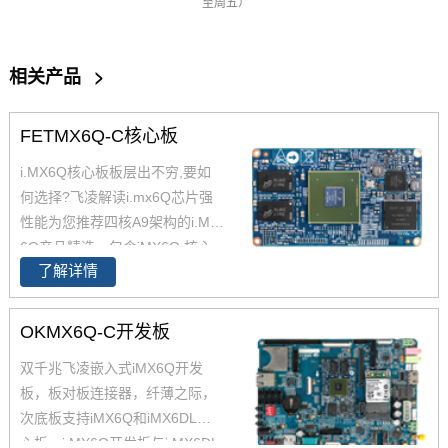
至周五）
相关产品
>
FETMX6Q-C核心板
i.MX6Q核心板板层出不穷,要如
何选择?飞凌解读i.mx6Q芯片强
性能为您推荐四核A9架构的i.MX
6Q产品精选，包含iMX6Q 核心
了解详情
板、i.MX6Q 核心板、iMX6Q工
业级核心板，欢迎采购。 i.MX6
Q核心板基于NXP（原Freescal
OKMX6Q-C开发板
e）Cortex-A9架构的i.MX6Q四核
双千兆飞凌嵌入式iMX6Q开发
处理器设计，核心板小尺寸核心
板，板对板连接器，纤薄之际，
板搭配独特的薄款连接器，让设
次底板支持iMX6Q和iMX6DL核
计随心所欲！
心板。i.MX6Q开发板与i.MX6DL