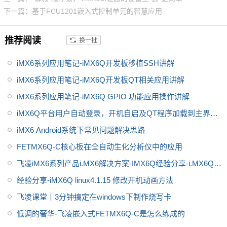
下一篇：基于FCU1201嵌入式控制单元的智慧应用
推荐阅读
换一批
iMX6系列应用笔记-iMX6Q开发板移植SSH讲解
iMX6系列应用笔记-iMX6Q开发板QT相关应用讲解
iMX6系列应用笔记-iMX6Q GPIO 功能应用操作讲解
iMX6Q平台用户自动登录，开机自启及QT程序加载到主界面
解决思路
iMX6 Android系统下常见问题解决思路
FETMX6Q-C核心板在全自动生化分析仪中的应用
飞凌iMX6系列产品i.MX6解决方案-IMX6Q经验分享-i.MX6Q系
列常见问题解决
经验分享-iMX6Q linux4.1.15 修改开机动画方法
飞凌课堂丨3分钟搞定在windows下制作烧写卡
低调的奢华-飞凌嵌入式FETMX6Q-C是怎么练成的