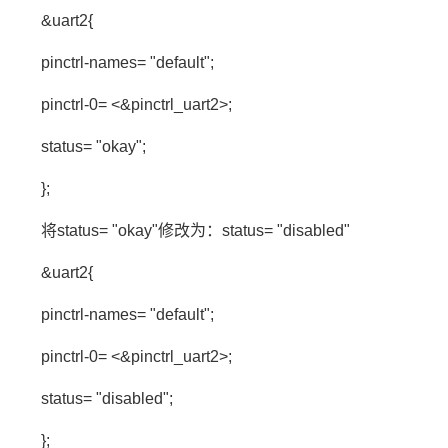
&uart2{
pinctrl-names= "default";
pinctrl-0= <&pinctrl_uart2>;
status= "okay";
};
将status= "okay"修改为：status= "disabled"
&uart2{
pinctrl-names= "default";
pinctrl-0= <&pinctrl_uart2>;
status= "disabled";
};