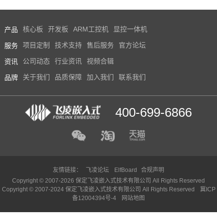
产品
核心板
开发板
ARM工控机
显控一体机
服务
项目定制
技术支持
售后服务
官方论坛
资讯
公司动态
行业资讯
视频合辑
品牌
关于我们
品质保障
加入我们
联系我们
400-699-6866
友情链接：
飞凌论坛
ElfBoard
合规声明
Copyright © 2007-2026 保定飞凌嵌入式技术有限公司 All Rights Reserved
Copyright © 2007-2024 保定飞凌嵌入式技术有限公司 All Rights Reserved
冀ICP
备12004394号-4
网站地图