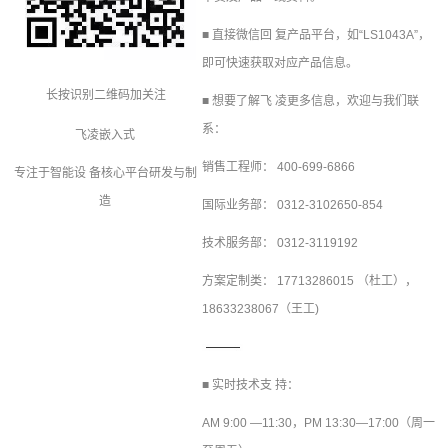
■ 直接微信回 复产品平台，如“
LS1043A
”，
即可快速获取对应产品信息。
长按识别二维码加关注
■ 想要了解飞 凌更多信息，欢迎与我们联
系：
飞凌嵌入式
销售工程师： 400-699-6866
专注于智能设 备核心平台研发与制
造
国际业务部： 0312-3102650-854
技术服务部： 0312-3119192
方案定制
类： 17713286015 （杜工），
18633238067（王工)
■ 实时技术支 持：
AM 9:00 —11:30，PM 13:30—17:00（周一