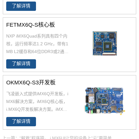
了解详情
开发板资源丰富，原理图、PC
B、软件资源、硬件资源下载，
技术支持等。欢迎选购
FETMX6Q-S核心板
NXP iMX6Quad系列具有四个内
核，运行频率达1.2 GHz，带有1
MB L2缓存和64位DDR3或2通
道、32位LPDDR2支持。飞凌提
了解详情
供商业级iMX6Q核心板,工业级iM
X6Q核心板,兼容一同底板。具有
OKMX6Q-S3开发板
抗震,抗氧化,抗干扰,更快速升级
产品等优势。保定飞凌嵌入式专
飞凌嵌入式提供iMX6Q开发板，i
注imx6,imx6开发板,飞思卡尔imx
MX6解决方案，iMX6Q核心板，
6等ARM嵌入式核心控制系统研
i.MX6Q开发板解决方案。iMX6Q
发、设计和生产,是imx6,imx6开
稳定、快速、性价比高，欢迎选
发板,飞思卡尔imx6提供者,imx6
了解详情
购 NXP iMX6系列芯片全支持，
系列产品现已畅销全国,欢迎咨询!
升级简配无忧替换。
上一篇：“解救”程序猿， i.MX6Ul让您的设备上“云”更简单