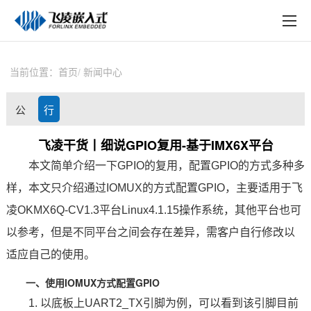
EN
在线购买
产品中心
当前位置：
首页
新闻中心
行业应用
公
行
技术与支持
司
业
飞凌干货丨细说GPIO复用-基于IMX6X平台
在线文档
本文简单介绍一下
GPIO
的复用，配置GPIO的方式多种多
动
资
方案定制
样，本文只介绍通过IOMUX的方式配置GPIO，主要适用于
飞
态
讯
凌
OKMX6Q
-CV1.3
平台Linux4.1.15操作系统，其他平台也可
关于飞凌
以参考，但是不同平台之间会存在差异，需客户自行修改以
天猫商城
适应自己的使用。
淘宝商城
一、使用IOMUX方式配置GPIO
1. 以底板上UART2_TX
引脚
为例，可以看到该引脚目前
新闻中心