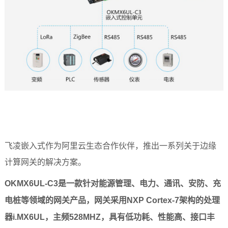
飞凌嵌入式
作为阿里云生态合作伙伴，推出一系列关于边缘
计算网关的解决方案。
OKMX6UL
-C3
是一款针对能源管理、
电力
、通讯、
安防
、
充
NXP
Cortex
-7
电桩
等领域的网关产品，网关采用
架构的处理
i.MX6UL
528MHZ
器
，主频
，具有低功耗、性能高、接口丰