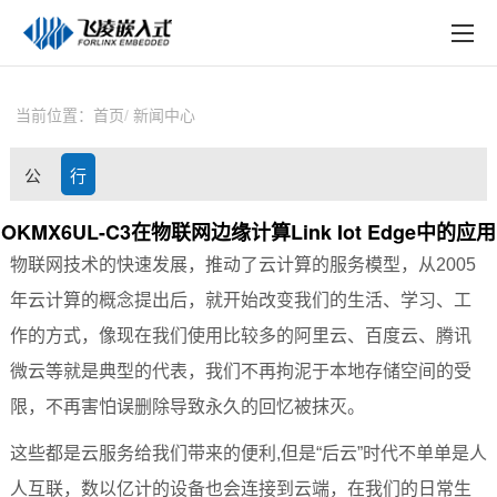
EN
在线购买
产品中心
当前位置：
首页
新闻中心
行业应用
公
行
技术与支持
司
业
OKMX6UL-C3在物联网边缘计算Link Iot Edge中的应用
在线文档
物联网
技术的快速发展，推动了云计算的服务模型，从
2005
动
资
方案定制
年云计算的概念提出后，就开始改变我们的生活、学习、工
态
讯
作的方式，像现在我们使用比较多的阿里云、百度云、腾讯
关于飞凌
微云等就是典型的代表，我们不再拘泥于本地存储空间的受
天猫商城
限，不再害怕误删除导致永久的回忆被抹灭。
淘宝商城
这些都是云服务给我们带来的便利
,
但是
“
后云
”
时代不单单是人
人互联，数以亿计的设备也会连接到云端，在我们的日常生
新闻中心