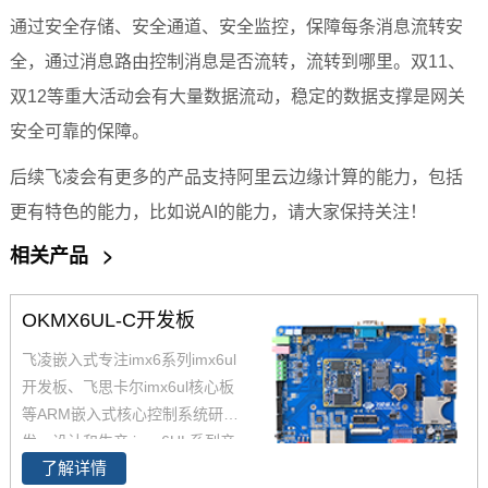
通过安全存储、安全通道、安全监控，保障每条消息流转安
全，通过消息路由控制消息是否流转，流转到哪里。双
11
、
双
12
等重大活动会有大量数据流动，稳定的数据支撑是网关
安全可靠的保障。
后续
飞凌
会有更多的产品支持阿里云边缘计算的能力，包括
更有特色的能力，比如说
AI
的能力，请大家
保持关注
！
相关产品
>
OKMX6UL-C开发板
飞凌嵌入式专注imx6系列imx6ul
开发板、飞思卡尔imx6ul核心板
等ARM嵌入式核心控制系统研
发、设计和生产,i.mx6UL系列产
了解详情
品现已畅销全国，作为恩智浦imx