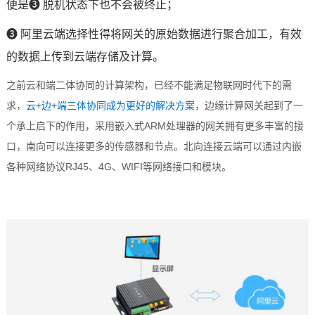
便是
❸
脱机状态下也不会被终止；
❸
阿里云端选择性得将网关的原始数据进行聚合加工，有效
的数据上传到云端存储及计算。
之前云和端二体协同的计算架构，已经不能满足物联网时代下的需
+
+
求，
云
边
端三体协同成为更好的解决
方案
，边缘计算网关起到了一
ARM
个承上启下的作用，采用
嵌入式
处理器的网关拥有更多丰富的接
口，南向可以连接更多的传感器和节点。北向连接云端可以通过内嵌
RJ45
4G
WIFI
各种网络协议
、
、
等网络接口和模块。