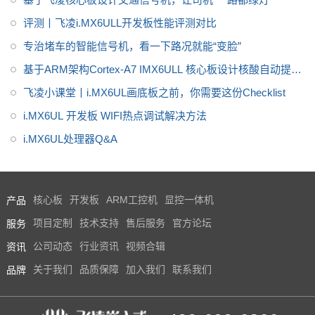
评测丨飞凌i.MX6ULL开发板性能评测对比
专治堵车的智能信号机，看一下路况就能“变脸”
基于ARM架构Cortex-A7 IMX6ULL 核心板设计核酸自动提取
仪显控解决方案
飞凌小课堂丨i.MX6UL画底板之前，你需要这份Checklist
i.MX6UL 开发板 WIFI热点调试解决方法
i.MX6UL处理器Q&A
产品
核心板
开发板
ARM工控机
显控一体机
服务
项目定制
技术支持
售后服务
官方论坛
资讯
公司动态
行业资讯
视频合辑
品牌
关于我们
品质保障
加入我们
联系我们