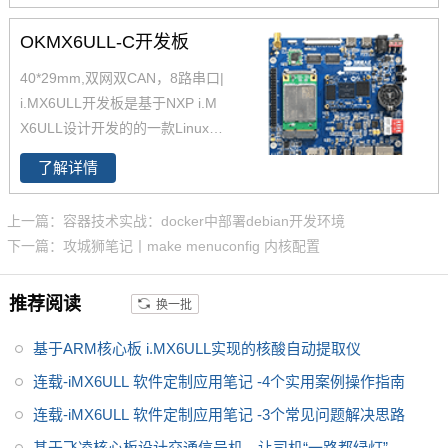
6ul,imx6ul开发板,i.mx6提供者，
飞凌嵌入式提供基于iMX6 iMX6U
OKMX6ULL-C开发板
L解决方案定制。
40*29mm,双网双CAN，8路串口|
i.MX6ULL开发板是基于NXP i.M
X6ULL设计开发的的一款Linux开
发板 ，主频800MHz，体积小，
了解详情
其核心板仅40*29mm，采用板对
板连接器，适应场景丰富。
上一篇：容器技术实战：docker中部署debian开发环境
下一篇：攻城狮笔记丨make menuconfig 内核配置
推荐阅读
换一批
基于ARM核心板 i.MX6ULL实现的核酸自动提取仪
连载-iMX6ULL 软件定制应用笔记 -4个实用案例操作指南
连载-iMX6ULL 软件定制应用笔记 -3个常见问题解决思路
基于飞凌核心板设计交通信号机，让司机“一路都绿灯”