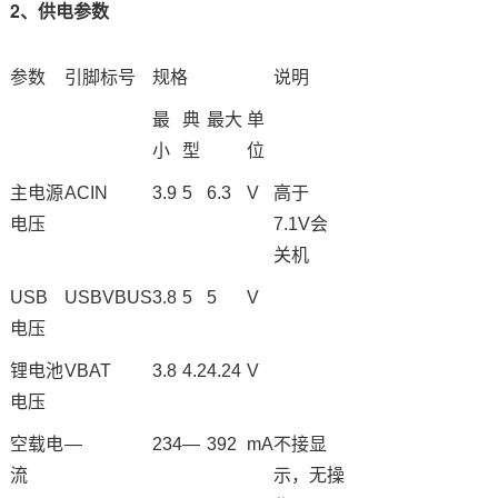
2、供电参数
参数
引脚标号
规格
说明
最
典
最大
单
小
型
位
主电源
ACIN
3.9
5
6.3
V
高于
电压
7.1V会
关机
USB
USBVBUS
3.8
5
5
V
电压
锂电池
VBAT
3.8
4.2
4.24
V
电压
空载电
—
234
—
392
mA
不接显
流
示，无操