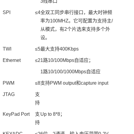
3线串口
SPI
≤4
全双工同步串行接口，最大时钟频
率为100MHZ。它可配置为支持主/
从模式，有2个片选来支持多个外
设。
TWI
≤5
最大支持400Kbps
Ethernet
≤2
1路10/100Mbps自适应；
1路10/100/1000Mbps自适应
PWM
≤8
支持PWM output和capture input
JTAG
支
持
KeyPad Port
支
Up to 8*8；
持
KEYADC
≤2
6位，2通道，输入电压范围0-2V，