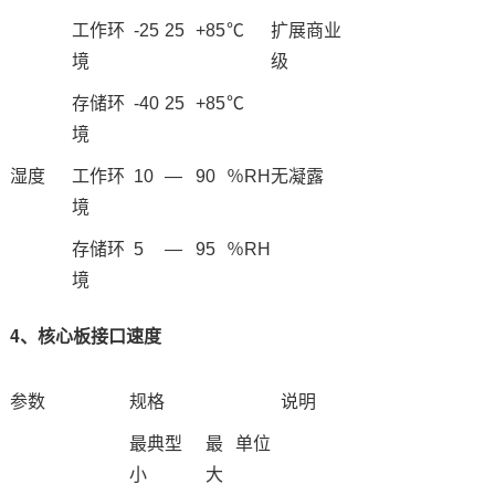
工作环
-25
25
+85
℃
扩展商业
境
级
存储环
-40
25
+85
℃
境
湿度
工作环
10
—
90
％RH
无凝露
境
存储环
5
—
95
％RH
境
4、核心板接口速度
参数
规格
说明
最
典型
最
单位
小
大