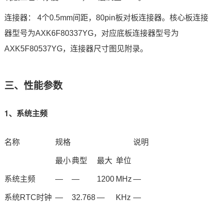
连接器： 4个0.5mm间距，80pin板对板连接器。核心板连接
器型号为AXK6F80337YG，对应底板连接器型号为
AXK5F80537YG，连接器尺寸图见附录。
三、性能参数
1、系统主频
名称
规格
说明
最小
典型
最大
单位
系统主频
—
—
1200
MHz
—
系统
RTC
时钟
—
32.768
—
KHz
—