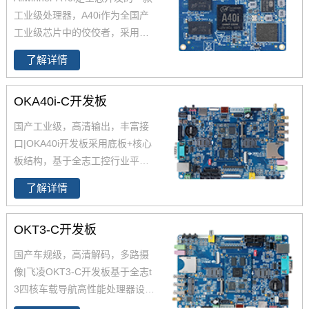
工业级处理器，A40i作为全国产
工业级芯片中的佼佼者，采用更
低功耗的4核ARM Cortex-A7架
了解详情
构,工作温度-40-85℃,是一款高性
能低功耗超高性能CPU主芯片。
OKA40i-C开发板
飞凌嵌入式深度研究全志A40i芯
片参数、原理图、datasheet规格
国产工业级，高清输出，丰富接
书推出了以FETA40i核心板为主
口|OKA40i开发板采用底板+核心
的一系列全国产工业级嵌入式计
板结构，基于全志工控行业平台
算机板卡，并提供了用于评估的
级处理器四核Cortex-A7 A40i设
A40i工控板、 A40i开发板。
了解详情
计，主频1.2GHz，集成MAli400
MP2 GPU，内存1GB/2GB DDR
OKT3-C开发板
3L，存储8GB eMMC。
全志A40
i
工控行业芯片平台 A40i为国产工
国产车规级，高清解码，多路摄
控行业芯，
全志A40i处理器代表
像|飞凌OKT3-C开发板基于全志t
了Allwin在智能工业控制领域的成
3四核车载导航高性能处理器设计
就。
飞凌嵌入式A40i系列OKA40i
开发，飞凌全志T3开发板具有5