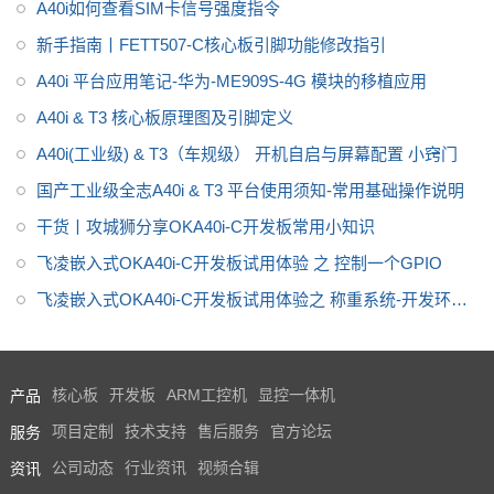
V1.0
A40i如何查看SIM卡信号强度指令
业、医疗电子、工业控制、物联
新手指南丨FETT507-C核心板引脚功能修改指引
网、智能终端等领域。
A40i 平台应用笔记-华为-ME909S-4G 模块的移植应用
A40i & T3 核心板原理图及引脚定义
A40i(工业级) & T3（车规级） 开机自启与屏幕配置 小窍门
国产工业级全志A40i & T3 平台使用须知-常用基础操作说明
干货丨攻城狮分享OKA40i-C开发板常用小知识
飞凌嵌入式OKA40i-C开发板试用体验 之 控制一个GPIO
飞凌嵌入式OKA40i-C开发板试用体验之 称重系统-开发环境
搭建(1)
产品
核心板
开发板
ARM工控机
显控一体机
服务
项目定制
技术支持
售后服务
官方论坛
资讯
公司动态
行业资讯
视频合辑