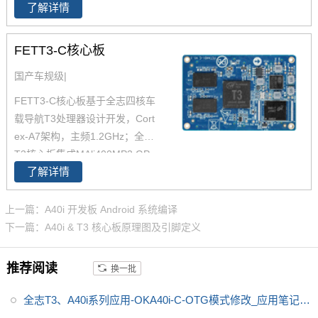
-C开发板是飞凌推出的一款中国
了解详情
大亮点，车规芯片，10年+超长
芯，全国产级工业级开发板，适
生命周期；全志T3开发板工规温
用于
适用于基于视觉交互的工业
FETT3-C核心板
度范围，工业级稳定性能；飞凌
控制产品
全志T3开发板高度集成，全功能
国产车规级|
引出；全志T3开发板双屏显示，
FETT3-C核心板基于全志四核车
高清加持。飞凌为降低客户的二
载导航T3处理器设计开发，Cort
次开发提供全志T3芯片资料，提
ex-A7架构，主频1.2GHz；全志
供原理图，提供 SDK资料 ，提供
T3核心板集成MAli400MP2 GP
技术支持。
了解详情
U，内存1GB DDR3L，存储8GB
eMMC；全志T3核心板整板工业
级运行温宽，支持绝大部分当前
上一篇：A40i 开发板 Android 系统编译
流行的视频及图片格式解码；全
下一篇：A40i & T3 核心板原理图及引脚定义
志T3核心板具有稳定可靠的工业
级产品性能、低功耗、以及丰富
推荐阅读
换一批
的用户接口等优势；全志T3核心
板搭载Linux操作系统；全志T3
全志T3、A40i系列应用-OKA40i-C-OTG模式修改_应用笔记_
核心板适用于车载电子、电力行