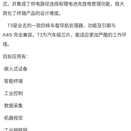
式，并集成了供
电路
径选择和锂电池充放电管理功能，极大
技术论坛
简化了终端产品的设计难度。
T3是全志的一款四核
车载
导航处理器，功能及
引脚
与
A40i 完全兼容。T3为汽车级
芯片
，能适应更加严酷的工作环
境。
目标应用有：
·
嵌入式
设备
·智能终端
·工业控制
·数据采集
·
机器视觉
·
工业物联网