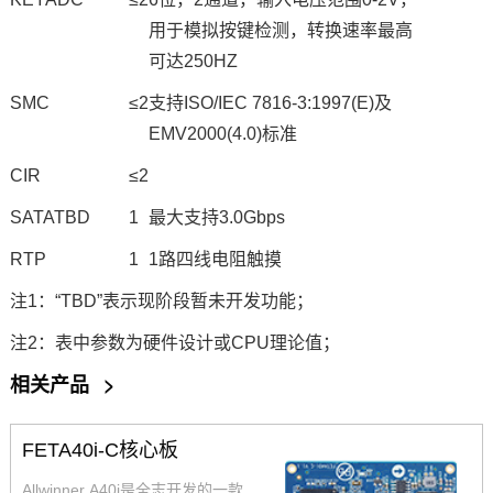
用于模拟按键检测，转换速率最高
可达250HZ
SMC
≤2
支持ISO/IEC 7816-3:1997(E)及
EMV2000(4.0)标准
CIR
≤2
SATATBD
1
最大支持3.0Gbps
RTP
1
1路四线电阻触摸
注1：“TBD”表示现阶段暂未开发功能；
注2：表中参数为硬件设计或CPU理论值；
相关产品
>
FETA40i-C核心板
Allwinner A40i是全志开发的一款