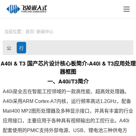
EN
在线购买
产品中心
当前位置：
首页
新闻中心
行业应用
公
行
技术与支持
司
业
A40i & T3 国产芯片设计核心板简介-A40i & T3应用处理
在线文档
器框图
动
资
方案定制
一、
A40i
/T3简介
态
讯
A40i是
全志
在智能
工控
领域的一款高性能、超高效处理器。
关于飞凌
A40i采用
ARM
Cortex
-
A7
内核，运行频率高达1.2GHz，配备
天猫商城
Mali400 MP2图形处理器及多种
显示接口
，并具有丰富的行业
应用接口，主要应用于各种具有视频输出的工控行业。A40i
淘宝商城
配套使用的PMIC支持外部电源、USB、锂电池三种供电方
新闻中心