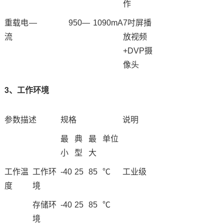
作
重载电
—
950
—
1090
mA
7吋屏播
流
放视频
+DVP摄
像头
3、工作环境
参数描述
规格
说明
最
典
最
单位
小
型
大
工作温
工作环
-40
25
85
℃
工业级
度
境
存储环
-40
25
85
℃
境