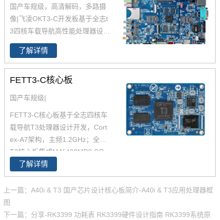
i
工控行业芯片平台 A40i为国产工
国产车规级，高清解码，多路摄
控行业芯，
全志A40i处理器代表
像|飞凌OKT3-C开发板基于全志t
了Allwin在智能工业控制领域的成
3四核车载导航高性能处理器设计
就。
飞凌嵌入式A40i系列OKA40i
开发，飞凌全志T3开发板具有5
-C开发板是飞凌推出的一款中国
了解详情
大亮点，车规芯片，10年+超长
芯，全国产级工业级开发板，适
生命周期；全志T3开发板工规温
用于
适用于基于视觉交互的工业
FETT3-C核心板
度范围，工业级稳定性能；飞凌
控制产品
全志T3开发板高度集成，全功能
国产车规级|
引出；全志T3开发板双屏显示，
FETT3-C核心板基于全志四核车
高清加持。飞凌为降低客户的二
载导航T3处理器设计开发，Cort
次开发提供全志T3芯片资料，提
ex-A7架构，主频1.2GHz；全志
供原理图，提供 SDK资料 ，提供
T3核心板集成MAli400MP2 GP
技术支持。
了解详情
U，内存1GB DDR3L，存储8GB
eMMC；全志T3核心板整板工业
级运行温宽，支持绝大部分当前
上一篇：A40i & T3 国产芯片设计核心板简介-A40i & T3应用处理器框
流行的视频及图片格式解码；全
图
志T3核心板具有稳定可靠的工业
下一篇：分享-RK3399 功耗表 RK3399硬件设计指南 RK3399系统原