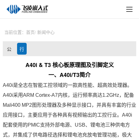
EN
在线购买
产品中心
当前位置：
首页
新闻中心
行业应用
公
行
技术与支持
司
业
A40i & T3 核心板原理图及引脚定义
在线文档
一、
A40i
/T3简介
动
资
方案定制
A40i是
全志
在智能
工控
领域的一款高性能、超高效处理器。
态
讯
A40i采用
ARM
Cortex
-
A7
内核，运行频率高达1.2GHz，配备
关于飞凌
Mali400 MP2图形处理器及多种
显示接口
，并具有丰富的行业
天猫商城
应用接口，主要应用于各种具有视频输出的工控行业。A40i
淘宝商城
配套使用的PMIC支持外部电源、USB、锂电池三种供电方
式，并集成了供
电路
径选择和锂电池充放电管理功能，极大
新闻中心