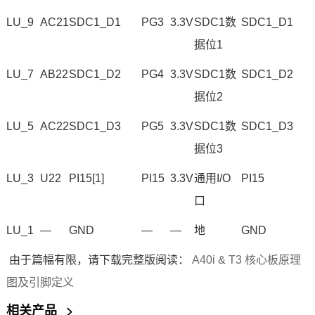
LU_9
AC21
SDC1_D1
PG3
3.3V
SDC1数
SDC1_D1
据位1
LU_7
AB22
SDC1_D2
PG4
3.3V
SDC1数
SDC1_D2
据位2
LU_5
AC22
SDC1_D3
PG5
3.3V
SDC1数
SDC1_D3
据位3
LU_3
U22
PI15[1]
PI15
3.3V
通用I/O
PI15
口
LU_1
—
GND
—
—
地
GND
由于篇幅有限，请下载完整版阅读：
A40i & T3 核心板原理
图及引脚定义
相关产品
>