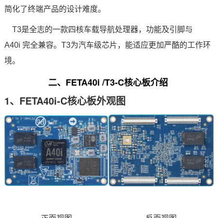
简化了终端产品的设计难度。
技术论坛
T3是全志的一款四核
车载
导航处理器，功能及
引脚
与
A40i 完全兼容。T3为汽车级
芯片
，能适应更加严酷的工作环
境。
二、
FETA40i
/T3-C
核心板
介绍
1、FETA40i-C核心板外观图