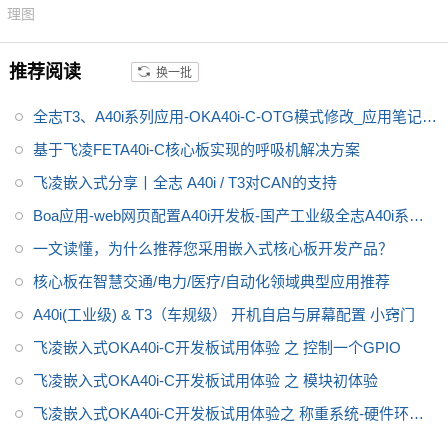
级产品性能、低功耗、以及丰富
理图
的用户接口等优势；全志T3核心
板搭载Linux操作系统；全志T3
推荐阅读
换一批
核心板适用于车载电子、电力行
业、医疗电子、工业控制、物联
全志T3、A40i系列应用-OKA40i-C-OTG模式修改_应用笔记_
网、智能终端等领域。
V1.0
基于飞凌FETA40i-C核心板实现的呼吸机解决方案
飞凌嵌入式分享丨全志 A40i / T3对CAN的支持
Boa应用-web网页配置A40i开发板-国产工业级全志A40i系列
干货分享
一文读懂，为什么推荐您采用嵌入式核心板开发产品？
核心板在智慧交通/电力/医疗/自动化领域典型应用推荐
A40i(工业级) & T3（车规级） 开机自启与屏幕配置 小窍门
飞凌嵌入式OKA40i-C开发板试用体验 之 控制一个GPIO
飞凌嵌入式OKA40i-C开发板试用体验 之 模块初体验
飞凌嵌入式OKA40i-C开发板试用体验之 称重系统-硬件环境
搭建(2)