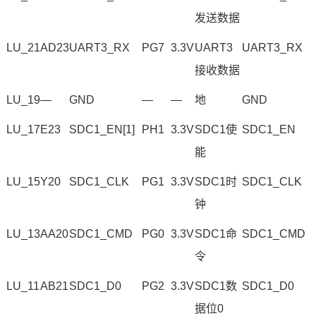
发送数据
LU_21
AD23
UART3_RX
PG7
3.3V
UART3
UART3_RX
接收数据
LU_19
—
GND
—
—
地
GND
LU_17
E23
SDC1_EN[1]
PH1
3.3V
SDC1使
SDC1_EN
能
LU_15
Y20
SDC1_CLK
PG1
3.3V
SDC1时
SDC1_CLK
钟
LU_13
AA20
SDC1_CMD
PG0
3.3V
SDC1命
SDC1_CMD
令
LU_11
AB21
SDC1_D0
PG2
3.3V
SDC1数
SDC1_D0
据位0