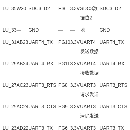
LU_35
W20
SDC3_D2
PI8
3.3V
SDC3数
SDC3_D2
据位2
LU_33
—
GND
—
—
地
GND
LU_31
AB23
UART4_TX
PG10
3.3V
UART4
UART4_TX
发送数据
LU_29
AB24
UART4_RX
PG11
3.3V
UART4
UART4_RX
接收数据
LU_27
AC23
UART3_RTS
PG8
3.3V
UART3
UART3_RTS
请求发送
LU_25
AC24
UART3_CTS
PG9
3.3V
UART3
UART3_CTS
清除发送
LU_23
AD22
UART3_TX
PG6
3.3V
UART3
UART3_TX