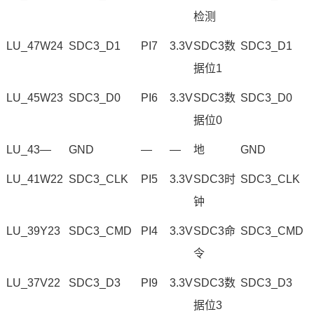
检测
LU_47
W24
SDC3_D1
PI7
3.3V
SDC3数
SDC3_D1
据位1
LU_45
W23
SDC3_D0
PI6
3.3V
SDC3数
SDC3_D0
据位0
LU_43
—
GND
—
—
地
GND
LU_41
W22
SDC3_CLK
PI5
3.3V
SDC3时
SDC3_CLK
钟
LU_39
Y23
SDC3_CMD
PI4
3.3V
SDC3
命
SDC3_CMD
令
LU_37
V22
SDC3_D3
PI9
3.3V
SDC3数
SDC3_D3
据位3