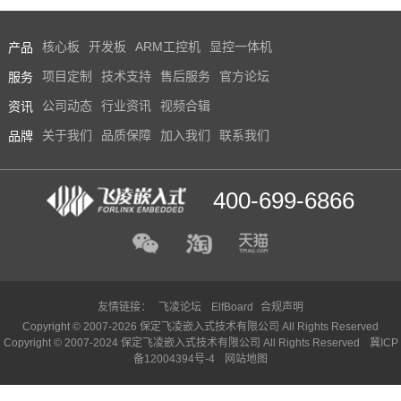
产品
核心板
开发板
ARM工控机
显控一体机
服务
项目定制
技术支持
售后服务
官方论坛
资讯
公司动态
行业资讯
视频合辑
品牌
关于我们
品质保障
加入我们
联系我们
400-699-6866
友情链接：
飞凌论坛
ElfBoard
合规声明
Copyright © 2007-2026 保定飞凌嵌入式技术有限公司 All Rights Reserved
Copyright © 2007-2024 保定飞凌嵌入式技术有限公司 All Rights Reserved
冀ICP
备12004394号-4
网站地图