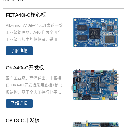
FETA40i-C核心板
Allwinner A40i是全志开发的一款
工业级处理器，A40i作为全国产
工业级芯片中的佼佼者，采用更
低功耗的4核ARM Cortex-A7架
了解详情
构,工作温度-40-85℃,是一款高性
能低功耗超高性能CPU主芯片。
OKA40i-C开发板
飞凌嵌入式深度研究全志A40i芯
片参数、原理图、datasheet规格
国产工业级，高清输出，丰富接
书推出了以FETA40i核心板为主
口|OKA40i开发板采用底板+核心
的一系列全国产工业级嵌入式计
板结构，基于全志工控行业平台
算机板卡，并提供了用于评估的
级处理器四核Cortex-A7 A40i设
A40i工控板、 A40i开发板。
了解详情
计，主频1.2GHz，集成MAli400
MP2 GPU，内存1GB/2GB DDR
OKT3-C开发板
3L，存储8GB eMMC。
全志A40