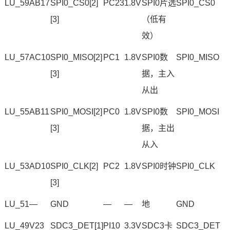
LU_59
AB17
SPI
0_CS0[2]
PC23
1.8V
SPI0片选
SPI0_CS0
[3]
（低有
效）
LU_57
AC10
SPI0_MISO[2]
PC1
1.8V
SPI0数
SPI0_MISO
[3]
据，主入
从出
LU_55
AB11
SPI0_MOSI[2]
PC0
1.8V
SPI0数
SPI0_MOSI
[3]
据，主出
从入
LU_53
AD10
SPI0_CLK[2]
PC2
1.8V
SPI0
时钟
SPI0_CLK
[3]
LU_51
—
GND
—
—
地
GND
LU_49
V23
SDC3_DET[1]
PI10
3.3V
SDC3卡
SDC3_DET