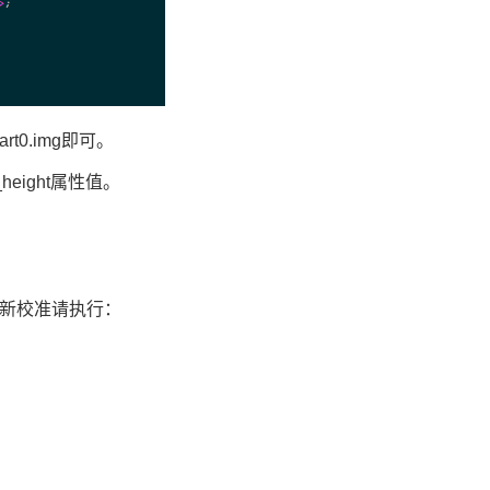
rt0.img即可。
height属性值。
需重新校准请执行：