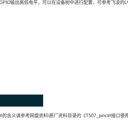
GPIO输出高低
电平
，可以在设备树中进行配置，可参考飞凌的L
ctrl的含义请参考网盘资料\原厂资料目录的《T507_pinctrl接口使