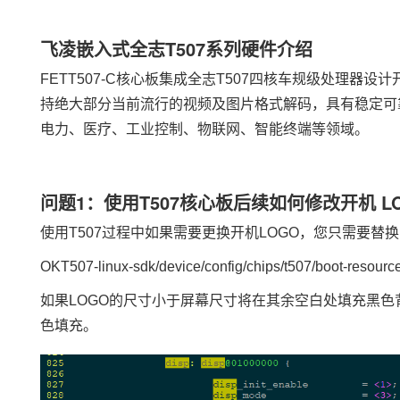
飞凌嵌入式
全志
T507系列硬件介绍
FETT507-C核心板集成全志T507四核车规级处理器设计
持绝大部分当前流行的视频及图片格式解码，具有稳定可靠的工
电力
、
医疗
、工业控制、
物联网
、智能终端等领域。
问题1：使用T507核心板后续如何修改开机 L
使用T507过程中如果需要更换开机LOGO，您只需要替换
OKT507-linux-sdk/device/config/chips/t507/boot-resourc
如果LOGO的尺寸小于屏幕尺寸将在其余空白处填充黑
色填充。