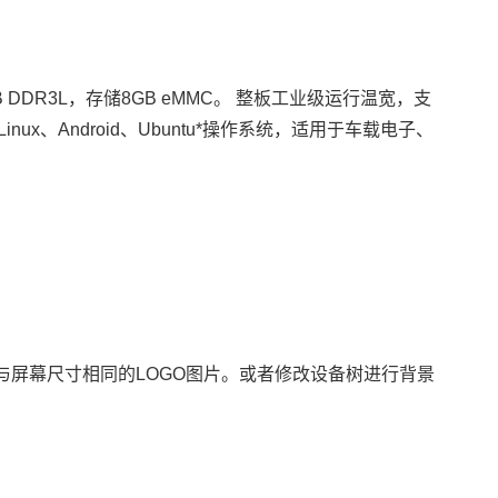
GB DDR3L，存储8GB eMMC。 整板工业级运行温宽，支
ndroid、Ubuntu*操作系统，适用于
车载
电子、
与屏幕尺寸相同的LOGO图片。或者修改设备树进行背景