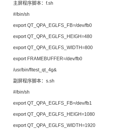
主屏程序脚本：f.sh
#/bin/sh
export QT_QPA_EGLFS_FB=/dev/fb0
export QT_QPA_EGLFS_HEIGH=480
export QT_QPA_EGLFS_WIDTH=800
export FRAMEBUFFER=/dev/fb0
/usr/bin/fltest_qt_4g&
副屏程序脚本：s.sh
#/bin/sh
export QT_QPA_EGLFS_FB=/dev/fb1
export QT_QPA_EGLFS_HEIGH=1080
export QT_QPA_EGLFS_WIDTH=1920