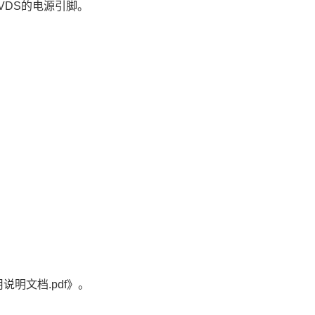
VDS的电源
引脚
。
用说明文档.pdf》。