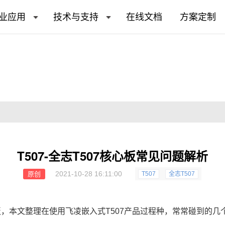
业应用
技术与支持
在线文档
方案定制
T507-全志T507核心板常见问题解析
2021-10-28 16:11:00
原创
T507
全志T507
板，本文整理在使用飞凌嵌入式
T507
产品过程种，常常碰到的几