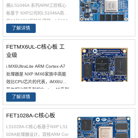
展|LS1046A 系列ARM工控核心
板基于 NXP公司的LS1046A高性
能64位ARM四核处理器。LS104
了解详情
6A处理器将四个64位ARM Corte
x-A72内核与数据包处理加速和
高速外设相集成，CoreMark跑分
FETMX6UL-C核心板 工
高达45000，LS1046A强大的网
业级
络处理能力和丰富的高速接口,适
i.MX6UltraLite ARM Cortex-A7
用于工业路由、边缘计算网关、I
处理器是 NXP IMX6家族中高能
P-PBX等产品，以及边缘计算、
效比CPU芯片的代表，iMX6UL
能源物联网、智慧城市、工业自
芯片相比同系列的Cortex-A9系列
动化、视频监控等应用领域。
了解详情
产品,在同等性能下iMX6ul功耗更
低。下面介绍一下飞凌i.MX6UL
工业级核心板的基本参数，飞凌
FET1028A-C核心板
工业级iMX6UL核心板，主频528
LS1028A-C核心板基于NXP LS1
MHz，内存256MB，存储256MB
028A处理器设计，双核ARM Cor
（1GB可选），6路原生串口，开