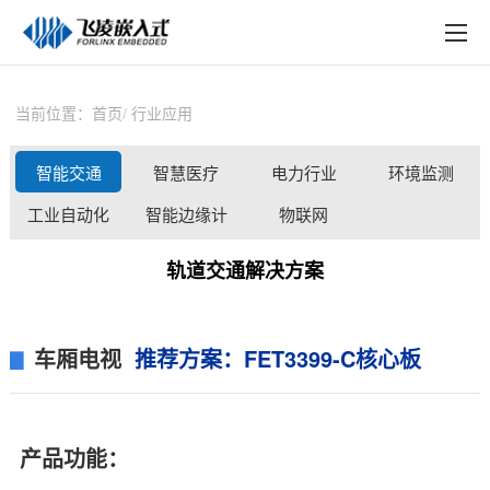
EN
在线购买
产品中心
当前位置：
首页
行业应用
行业应用
智能交通
智慧医疗
电力行业
环境监测
技术与支持
工业自动化
智能边缘计
物联网
在线文档
算
轨道交通解决方案
方案定制
关于飞凌
车厢电视
推荐
方案
：FET3399-C
核心板
▊
天猫商城
淘宝商城
产品功能：
新闻中心