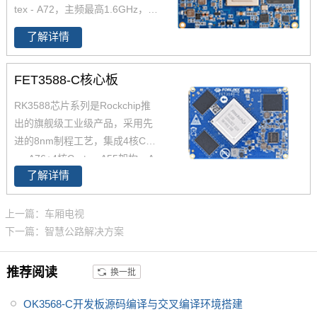
tex - A72，主频最高1.6GHz，板
发资源丰富，飞凌提供了imx6ul
载2GB DDR4 RAM，8GB RO
中文参考手册，方便大家开发设
了解详情
M；原生支持6个Gbit Ethernet，
计。
支持TSN的以太网交换机和以太
FET3588-C核心板
网控制器，可支持融合的IT和OT
网络；支持CAN FD、UART、U
RK3588芯片系列是Rockchip推
SB3.0、PCIe3.0、SATA3.0、II
出的旗舰级工业级产品，采用先
S、IIC、SPI等常用总线接口，并
进的8nm制程工艺，集成4核Cort
支持一个最大分辨率4K的DP接
ex-A76+4核Cortex-A55架构，A
口。适用于工业路由器、TSN、
了解详情
76主频高达2.4GHz，A55核主频
SD-WAN、5G CPE、边缘计算网
高达1.8GHz，能够提供强大的性
关、IP-PBX等产品，以及工业互
能支撑。飞凌FET3588-C核心板
上一篇：车厢电视
联网、智慧工厂、工业安全、信
经过了严苛的环境温度测试和压
下一篇：智慧公路解决方案
息安全、智慧交通、能源物联网
力测试，确保在高端应用中能够
等应用领域。
稳定运行。您可以通过飞凌提供
推荐阅读
换一批
的rk3588开发套件充分评估和验
证其性能。
OK3568-C开发板源码编译与交叉编译环境搭建