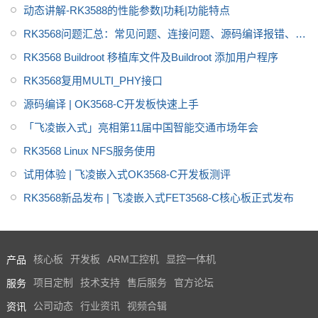
动态讲解-RK3588的性能参数|功耗|功能特点
RK3568问题汇总：常见问题、连接问题、源码编译报错、显
示问题、PCIE问题
RK3568 Buildroot 移植库文件及Buildroot 添加用户程序
RK3568复用MULTI_PHY接口
源码编译 | OK3568-C开发板快速上手
「飞凌嵌入式」亮相第11届中国智能交通市场年会
RK3568 Linux NFS服务使用
试用体验 | 飞凌嵌入式OK3568-C开发板测评
RK3568新品发布 | 飞凌嵌入式FET3568-C核心板正式发布
产品
核心板
开发板
ARM工控机
显控一体机
服务
项目定制
技术支持
售后服务
官方论坛
资讯
公司动态
行业资讯
视频合辑