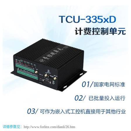
详细参数见：
http://www.forlinx.com/dianli/26.htm