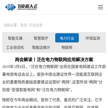
EN
在线购买
产品中心
当前位置：
首页
行业应用
行业应用
智能交通
智慧医疗
电力行业
环境监测
技术与支持
工业自动化
智能边缘计
物联网
在线文档
算
两会解读丨泛在电力物联网应用解决方案
方案定制
2019年3月8日，“泛在
电力物联网
”出现在国家电网建设工作部
关于飞凌
署电视电话会议上。报告中提出建设世界一流能源互联网企
业的重要物质基础是要建设运营好“两网”,这里所说“两网”分
天猫商城
别是“坚强智能电网”和“泛在
电力
物联网
”。
淘宝商城
随即在今年两会期间，受到了代表、委员的广泛关注，它不
新闻中心
仅是电力企业代表委员热议的话题，也是互联网、信息服