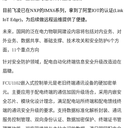
目前飞凌已在
NXP
的
IMX
6系列，拿到了阿里IOT的认证(Link
IoT Edge)，为后续做远程运维提供了便捷。
未来，国网的泛在电力物联网建设内容将包括对内业务、对
外业务、数据共享、基础支撑、技术攻关和安全防护6个方
面，11个重点方向
针对安全防护领域，配电自动化终端信息安全升级改造迫在
眉睫。
FCU1102
嵌入式
控制单元
是老旧终端通讯设备的硬加密单
元。主要应用于配电终端的通信加固升级场合，采用内嵌安
全
芯片
、模块化设计理念，满足配电站所终端和配电馈线终
端的通讯安全升级的要求。支持数据标准化解析封装、通讯
服务控制管理、双向身份认证、数据加密保护、终端证书管