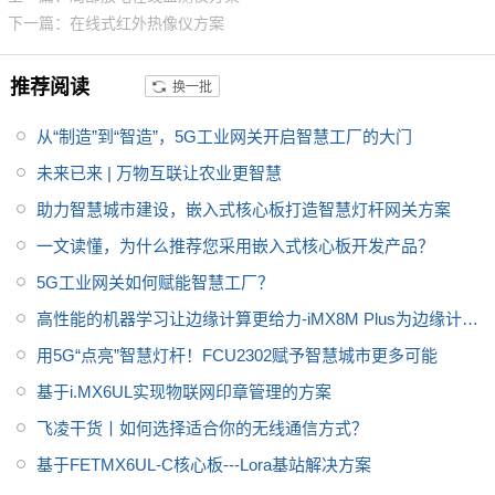
业网关支持二次开发；智能网关,
下一篇：在线式红外热像仪方案
采用全网通设计支持全网通4G模
块，默认Cat.1，兼容Cat.4。网
推荐阅读
换一批
关采用低功耗设计并提供超级电
容，掉电数据不丢失，严格的接
从“制造”到“智造”，5G工业网关开启智慧工厂的大门
口防护设计，1.5KV隔离保护，E
SD 4级更稳定。网关多用于电力
未来已来 | 万物互联让农业更智慧
采集，农业环境采集，养殖环境
助力智慧城市建设，嵌入式核心板打造智慧灯杆网关方案
监测，大气环境监测等。
一文读懂，为什么推荐您采用嵌入式核心板开发产品？
5G工业网关如何赋能智慧工厂？
高性能的机器学习让边缘计算更给力-iMX8M Plus为边缘计算
赋能
用5G“点亮”智慧灯杆！FCU2302赋予智慧城市更多可能
基于i.MX6UL实现物联网印章管理的方案
飞凌干货丨如何选择适合你的无线通信方式？
基于FETMX6UL-C核心板---Lora基站解决方案