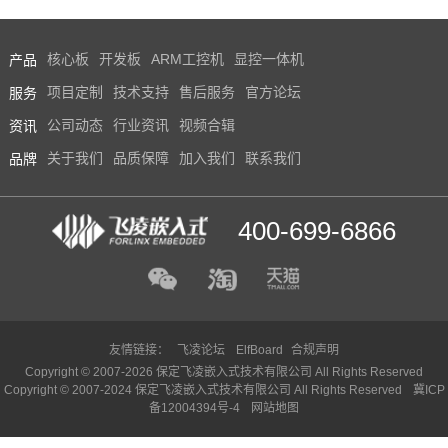
产品
核心板
开发板
ARM工控机
显控一体机
服务
项目定制
技术支持
售后服务
官方论坛
资讯
公司动态
行业资讯
视频合辑
品牌
关于我们
品质保障
加入我们
联系我们
400-699-6866
友情链接：
飞凌论坛
ElfBoard
合规声明
Copyright © 2007-2026 保定飞凌嵌入式技术有限公司 All Rights Reserved
Copyright © 2007-2024 保定飞凌嵌入式技术有限公司 All Rights Reserved
冀ICP
备12004394号-4
网站地图