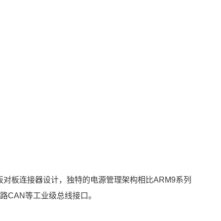
进口80P板对板连接器设计，独特的电源管理架构相比
ARM
9系列
2路CAN等工业级总线接口。