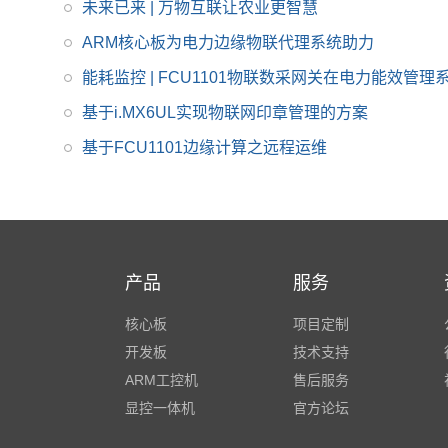
操作系统的iMX8MP开
未来已来 | 万物互联让农业更智慧
发板。
ARM核心板为电力边缘物联代理系统助力
能耗监控 | FCU1101物联数采网关在电力能效管
基于i.MX6UL实现物联网印章管理的方案
基于FCU1101边缘计算之远程运维
产品
服务
核心板
项目定制
开发板
技术支持
ARM工控机
售后服务
显控一体机
官方论坛