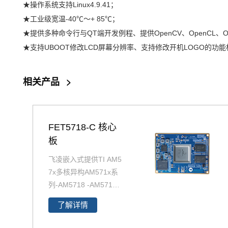
★操作系统支持Linux4.9.41；
★工业级宽温-40℃〜+ 85℃；
★提供多种命令行与QT端开发例程、提供OpenCV、OpenCL、
★支持UBOOT修改LCD屏幕分辨率、支持修改开机LOGO的功
相关产品
>
FET5718-C 核心
板
飞凌嵌入式提供TI AM5
7x多核异构AM571x系
列-AM5718 -AM5718
核心板 FET5718-C核
了解详情
心板，AM5718包含AR
M CortexA15、C66 DS