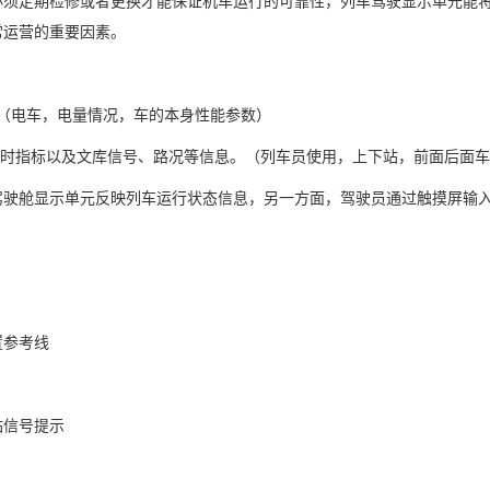
必须定期检修或者更换才能保证机车运行的可靠性，列车驾驶显示单元能
常运营的重要因素。
（电车，电量情况，车的本身性能参数）
实时指标以及文库信号、路况等信息。（列车员使用，上下站，前面后面
驾驶舱显示单元反映列车运行状态信息，另一方面，驾驶员通过触摸屏输
置参考线
站信号提示