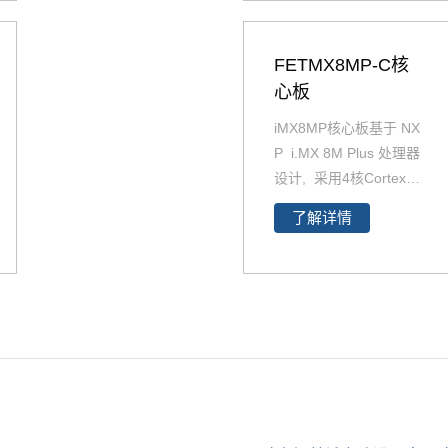
于工业通信、人机界
面、HMI、自动化控
制、工厂自动化、楼宇
FETMX8MP-C核
自动化、机器视觉、医
心板
疗成像、
iMX8MP核心板基于 NX
测试与测量、汽车多媒
P i.MX 8M Plus 处理器
体等领域。如您对ARM
设计, 采用4核Cortex-A
+DSP、ARM+PRU、A
53 和 Cortex-M7架
RM+M4感兴趣欢迎致
了解详情
构。支持双千兆网口，i
电AM5718厂家咨询电
MX8MP性能强劲最高
话400-699-6866
运行速率可达2.3TOP
S，并且i.MX8MP功耗
更低≤2W 。iMX 8M Pl
us系列专注于机器学习
和视觉、高级多媒体以
及具有高可靠性的工业
自动化。它旨在满足智