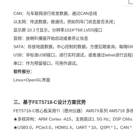
CAN：与
车联网
进行收发数据，通过
CAN总线
以太网：传送数据，做通讯，例如列车门状态是否关闭；
显示屏:10.1寸显示，分辨率1024*768.LVDS接口
音频：放喇叭播报开始启动或者停止信息
SATA：存放地面数据，中心控制的数据，方便后期查询，每隔50
USB：非标准USB接口，进行实时调试，或者通过telnet进行远
串口：作为预留接口，可用作调试。
软件部分：
Linux+OpenGL界面
三、
基于FET5718
-C设计方案优势
FET5718-C
核心板
采用TI（德州仪器） AM57X系列
AM5718
多
★多核异构：
ARM
Cortex
-A15，主频高达1. 5G Hz；DSP C66
★USB3.0，PCIe3.0，HDMI1.4，UART * 10，Q
SPI
* 1，CAN