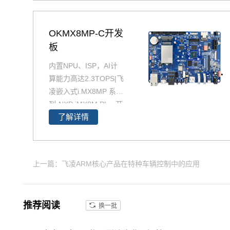
P、Cortex-M4、Pru、
GPU不同架构，旨在满
OKMX8MP-C开发
足对现代嵌入式设备高
性能的需求。
板
如您需要ARM+DSP 、
内置NPU、ISP，AI计
对实时性有强烈需要，
算能力高达2.3TOPS|飞
欢迎选购飞凌AM5718
凌嵌入式i.MX8MP 系
嵌入式ARM开发平台。
列-NXP iMX8M Plus 开
了解详情
发板 基于高性能低功耗
工业级iMX8MP核心板
设计，支持多种多种高
速通信接口。iMX8MP
上一篇：飞凌ARM核心产品在特种车辆控制中的应用
开发板内置NPU，AI计
算能力2.3TOPS，支持
4K，支持双图像信号处
推荐阅读
换一批
理器（ISP），是一款
支持LinuxQT/android