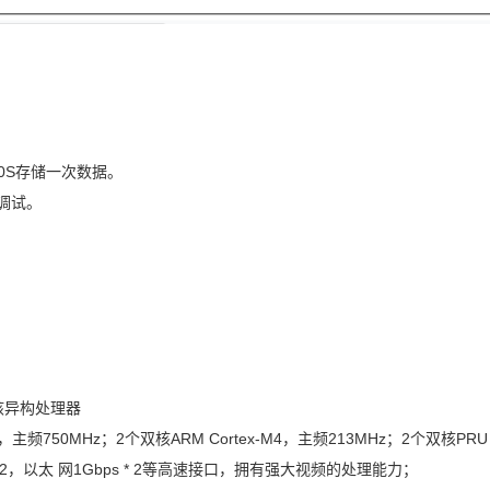
0S存储一次数据。
程调试。
核异构
处理器
x，主频750MHz；2个双核ARM Cortex-
M4
，主频213MHz；2个双核PR
 * 2，以太 网1Gbps * 2等高速接口，拥有强大视频的处理能力；