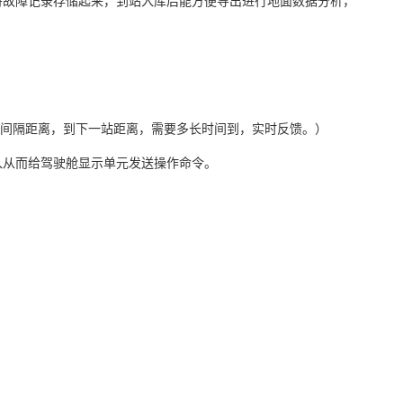
将故障记录存储起来，到站
入库后能方便导出进行地面数据分析，
车间隔距离，到下一站距离，需要多长时间到，实时反馈。）
入从而给驾驶舱显示单元发送操作
命令
。