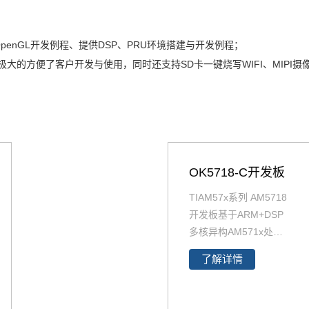
OpenGL开发例程、提供DSP、PRU环境搭建与开发例程；
能极大的方便了客户开发与使用，同时还支持SD卡一键烧写WIFI、MIPI
OK5718-C开发板
TIAM57x系列 AM5718
开发板基于ARM+DSP
多核异构AM571x处理
器设计，包含ARM Cort
了解详情
ex-A15、ARM Cortex-
M4、DSP、PRU、GP
U多种不同架构，适用