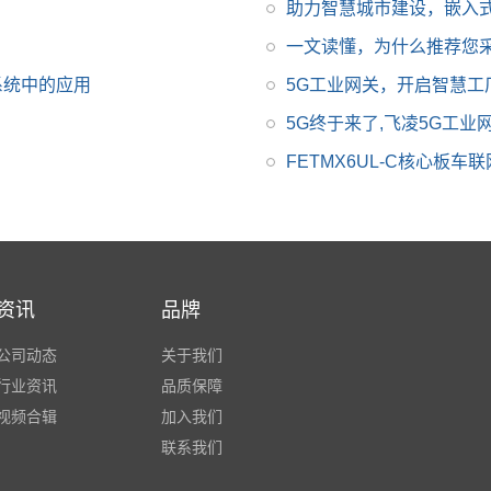
慧家庭、楼宇、城市和
助力智慧城市建设，嵌入
工业4.0应用的需求。飞
一文读懂，为什么推荐您
凌iMX8MP核心板提供
理系统中的应用
5G工业网关，开启智慧工
用户手册，iMX8MP原
理图，引脚定义等。
5G终于来了,飞凌5G工业网关
FETMX6UL-C核心板车
资讯
品牌
公司动态
关于我们
行业资讯
品质保障
视频合辑
加入我们
联系我们