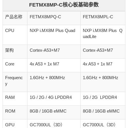
FETMX8MP-C核心板基础参数
产品名称
FETMX8MPQ-C
FETMX8MPL-C
CPU
NXP i.MX8M Plus Quad
NXP i.MX8M Plus Q
uadLite
架构
Cortex-A53+M7
Cortex-A53+M7
Core
4x A53 + 1x M7
4x A53 + 1x M7
Frequenc
1.6GHz + 800MHz
1.6GHz + 800MHz
y
RAM
1G / 2G / 4G LPDDR4
1G / 2G LPDDR4
ROM
8GB / 16GB eMMC
8GB / 16GB eMMC
GPU
GC7000UL（3D）
GC7000UL（3D）