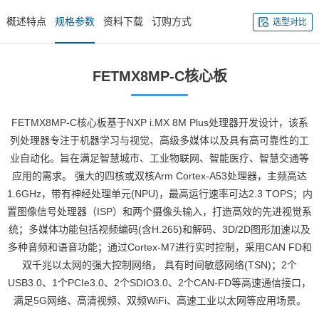
概述特点
规格参数
资料下载
订购方式
选型对比
FETMX8MP-C
核心板
FETMX8MP-C核心板基于
NXP
i.MX 8M Plus处理器开发设计，该系
列处理器专注于机器学习与视觉、高级多媒体以及具有高可靠性的工
业自动化。旨在满足
智慧城市
、
工业物联网
、智能
医疗
、
智慧交通
等
应用的需求。 强大的四核或双核Arm
Cortex
-A53处理器，主频高达
1.6GHz，带有神经处理单元(NPU)，最高运行速率可达2.3 TOPS；内
置图像信号处理器（ISP）和两个摄像头输入，打造高效的先进视觉系
统；多媒体功能包括视频编码(含H.265)和解码、3D/2D图形加速以及
多种音频和语音功能；通过Cortex-M7进行实时控制，采用CAN FD和
双千兆以太网的强大控制网络， 具有时间敏感网络(TSN)；2个
USB3.0、1个PCIe3.0、2个SDIO3.0、2个CAN-FD等高速通信接口，
满足5G网络、高清视频、双频WiFi、高速工业以太网等应用场景。