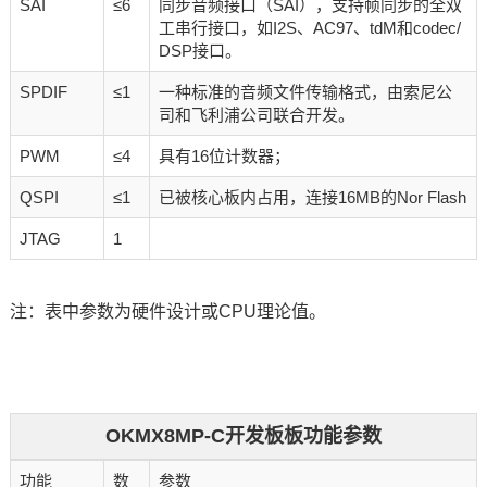
SAI
≤6
同步音频接口（SAI），支持帧同步的全双
工串行接口，如I2S、AC97、tdM和codec/
DSP接口。
SPDIF
≤1
一种标准的音频文件传输格式，由索尼公
司和飞利浦公司联合开发。
PWM
≤4
具有16位计数器；
QSPI
≤1
已被核心板内占用，连接16MB的Nor Flash
JTAG
1
注：表中参数为硬件设计或CPU理论值。
OKMX8MP-C开发板板功能参数
功能
数
参数