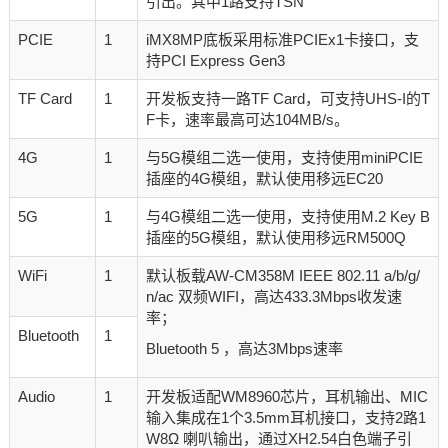
引出。其中1路支持TSN
PCIE
1
iMX8MP底板采用标准PCIEx1卡接口，支
持PCI Express Gen3
TF Card
1
开发板支持一路TF Card，可支持UHS-I的T
F卡，速率最高可达104MB/s。
4G
1
与5G模组二选一使用，支持使用miniPCIE
插座的4G模组，默认使用移远EC20
5G
1
与4G模组二选一使用，支持使用M.2 Key B
插座的5G模组，默认使用移远RM500Q
WiFi
1
默认板载AW-CM358M IEEE 802.11 a/b/g/
n/ac 双频WIFI，高达433.3Mbps收发速
率；
Bluetooth
1
Bluetooth 5 ，高达3Mbps速率
Audio
1
开发板适配WM8960芯片，耳机输出、MIC
输入集成在1个3.5mm耳机接口，支持2路1
W8Ω 喇叭输出，通过XH2.54白色端子引