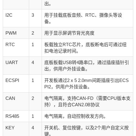
出。
I2C
3
用于挂载底板音频、RTC、摄像头等设
备。
PWM
2
用于显示屏调节背光亮度
RTC
1
板载独立RTC芯片，底板断电后可通过纽
扣电池记录时间。
UART
4
底板板载USB转4路串口，通过插座插针引
出，供用户外挂设备。
ECSPI
1
开发板通过2 x 5 2.0mm间距插座引出ECS
PI2，供用户外挂设备。
CAN
2
电气隔离，支持CAN-FD（需要CPU版本支
持），且符合CAN2.0B协议
RS485
1
电气隔离，自动控制收发方向。
KEY
4
开关机、复位按键，以及2个用户自定义按
键。