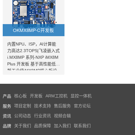
Cortex-M4架构的i.MX 8Mm
长。具有高速接口可提供灵
ini 处理器设计，现已全面上
活连接等优势，并且提供10
市，更多
~15年产品长期供货计划。
OKMX8MP-C开发板
内置NPU、ISP，AI计算能
力高达2.3TOPS|飞凌嵌入式
i.MX8MP 系列-NXP iMX8M
Plus 开发板 基于高性能低功
耗工业级iMX8MP核心板设
计，支持多种多种高速通信
接口。iMX8MP开发板内置N
PU，AI计算能力2.3TOPS，
产品
核心板
开发板
ARM工控机
显控一体机
支持4K，支持双图像信号处
理器（ISP），是一款支持Li
服务
项目定制
技术支持
售后服务
官方论坛
nuxQT/android操作系统的i
资讯
公司动态
行业资讯
视频合辑
MX8MP开发板。
品牌
关于我们
品质保障
加入我们
联系我们