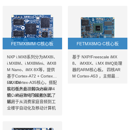
FETMX8MM-C核心板
FETMX8MQ-C核心板
NXP i.MX8系列分为iMX8I、
基于 NXP/Freescale iMX
i.MX8M、i.MX8Mini、iMX8
8、 iMX8X、i.MX 8MQ处理
M Nano、iMX 8X等，提供
器的ARM核心板。 四核AR
基于Cortex-A72 + Cortex-A
M Cortex-A53 ，主频最高1.
53、Cortex-A35核心，搭配
i.MX8M
3GHz，板载2GB RAM，8G
实时任务处理的Cortex-M4
核心板产品、解决方案详
B ROM；工作环境温度为-4
和Cortex M7的解决方案，
情，欢迎致电飞凌嵌入式了
0℃~85℃，满足工业及泛工
适用于从消费家庭音频到工
解。
业场景应用。i.MX8M处理器
业楼宇自动化及移动计算机
具有音频、语音和视频处理
等。飞凌嵌入式近期推出的i
功能，提供高水平的音频保
MX8系列i.MX8Mmini核心板
真度，适用于无风扇运行，
基于四核Cortex-A53、单核
散热系统成本低、电池寿命