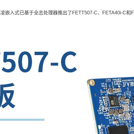
飞凌嵌入式已基于全志处理器推出了FET
T507
-C、
FETA40i
-C和