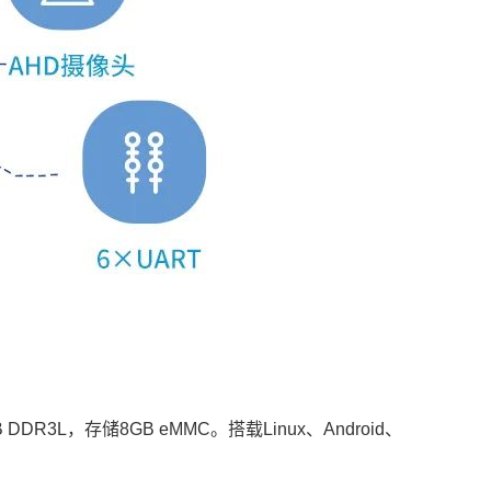
DDR3L，存储8GB eMMC。搭载Linux、Android、