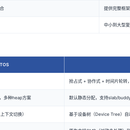
合
提供完整框架
中小到大型复
RTOS
抢占式 + 协作式 + 时间片轮
），多种heap方案
默认静态分配，支持slab/bu
汇编上下文切换）
基于设备树（Device Tree