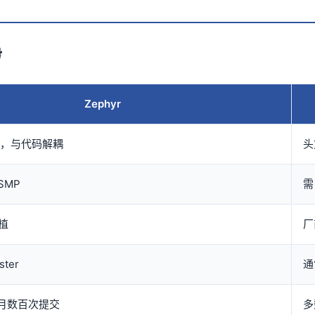
势
Zephyr
），与代码解耦
头
SMP
需
移植
厂
ster
通
每月数百次提交
多