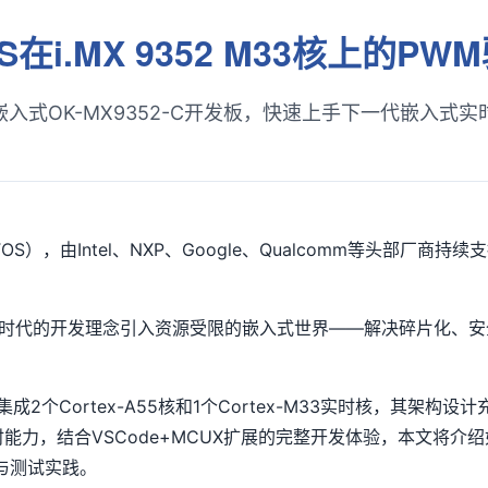
TOS在i.MX 9352 M33核上的
嵌入式
OK-MX9352-C
开发板
，快速上手下一代
嵌入式
实
S），由Intel、
NXP
、Google、Qualcomm等头部厂商持
是将云计算时代的开发理念引入资源受限的嵌入式世界——解决碎片化
，集成2个
Cortex
-A55核和1个Cortex-M33实时核，其架
实时能力，结合VSCode+MCUX扩展的完整开发体验，本文将介绍
植与测试实践。