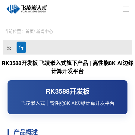
EN
在线购买
产品中心
当前位置：
首页
新闻中心
行业应用
公
行
技术与支持
司
业
RK3588开发板 飞凌嵌入式旗下产品 | 高性能8K AI边缘
在线文档
计算开发平台
动
资
方案定制
态
讯
RK3588
开发板
关于飞凌
飞凌嵌入式
| 高性能8K AI
边缘计算
开发平台
天猫商城
淘宝商城
产品概述
新闻中心