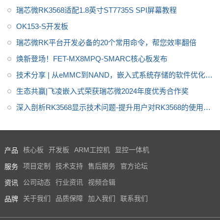
瑞芯微RK3568适配1.8英寸ST7735S SPI屏幕教程
OK153-S开发板
瑞芯微RK平台开发必备的20个常用命令，帮您效率翻倍
焕新登场！FET-MX8MPQ-SMARC核心板发布
技术分享 | 从eMMC到NAND，嵌入式系统存储的软件优化策
略
生态共赢|飞凌嵌入式荣获瑞芯微2024年度优秀合作奖
深入剖析RK3568显示技术问题-提升用户对RK3568的使用体
验
产品
核心板
开发板
ARM工控机
显控一体机
服务
项目定制
技术支持
售后服务
官方论坛
资讯
公司动态
行业资讯
视频合辑
品牌
关于我们
品质保障
加入我们
联系我们