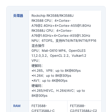
处理器
Rockchip RK3588/RK3588J
RK3588 CPU：4×
Cortex
-
A7
6@2.4GHz+4×Cortex-A55@1.8GHz
RK3588J CPU：4×Cortex-
A76@1.6GHz+4×Cortex-A55@1.3GHz
NPU：6TOPS，支持INT4/INT8/INT16/FP16
混合操作
GPU：Mali-G610 MP4、OpenGLES
1.1,2.0,3.2、OpenCL 2.2、Vulkan1.2
VPU：
硬解码：
•H.265、VP9：up to 8K@60fps
•H.264：up to 8K@30fps
•AV1：up to
4K
@60fps
硬编码：
•H.265/HEVC、H.264/AVC：up to
8K@30fps
RAM
FET3588-
FET3588-
C/FET3588J-C
C2/FET3588J-C2