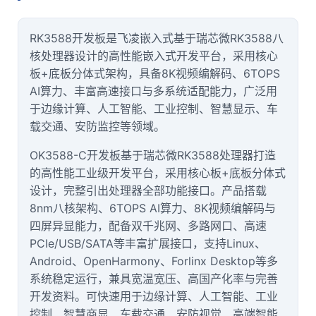
技术论坛
RK3588开发板是
飞凌
嵌入式
基于
瑞芯微RK3588
八
核处理器设计的高性能嵌入式开发平台，采用
核心
板
+底板分体式架构，具备8K视频编解码、6TOPS
AI算力、丰富高速接口与多系统适配能力，广泛用
于边缘计算、人工智能、工业控制、智慧显示、
车
载
交通、
安防
监控等领域。
OK3588-C开发板基于瑞芯微RK3588处理器打造
的高性能工业级开发平台，采用核心板+底板分体式
设计，完整引出处理器全部功能接口。产品搭载
8nm八核架构、6TOPS AI算力、8K视频编解码与
四屏异显能力，配备双
千兆网
、多路网口、高速
PCIe/USB/SATA等丰富扩展接口，支持Linux、
Android、OpenHarmony、Forlinx Desktop等多
系统稳定运行，兼具宽温宽压、高国产化率与完善
开发资料。可快速用于边缘计算、人工智能、工业
控制、智慧商显、车载交通、安防视觉、高端智能