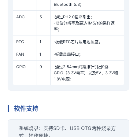
Bluetooth 5.3；
ADC
5
·通过PH2.0插座引出；
·12位分辨率及高达1MS/s的采样速
率；
RTC
1
·板载RTC芯片及电池插座；
FAN
1
·板载风扇接口；
GPIO
9
·通过2.54mm间距排针引出9路
GPIO（3.3V
电平
）以及5V、3.3V和
1.8V电源；
软件支持
系统烧录：支持SD卡、USB OTG两种烧录方
式，操作便捷。