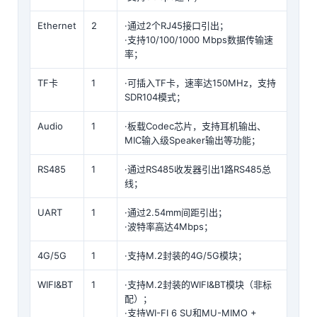
Ethernet
2
·通过2个RJ45接口引出；
·支持10/100/1000 Mbps数据传输速
率；
TF卡
1
·可插入TF卡，速率达150MHz，支持
SDR104模式；
Audio
1
·板载Codec
芯片
，支持耳机输出、
MIC输入级Speaker输出等功能；
RS485
1
·通过RS485收发器引出1路RS485总
线；
UART
1
·通过2.54mm间距引出；
·波特率高达4Mbps；
4G/5G
1
·支持M.2封装的4G/5G模块；
WIFI&BT
1
·支持M.2封装的WIFI&BT模块（非标
配）；
·支持WI-FI 6 SU和MU-MIMO +