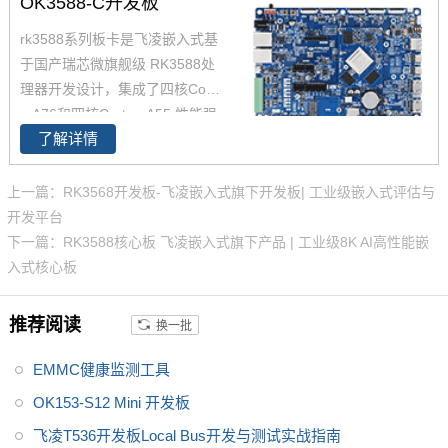
OK3588-C开发板
经过了严苛的环境温度测试和压
rk3588系列板卡是飞凌嵌入式基
力测试，确保在高端应用中能够
于国产瑞芯微旗舰级 RK3588处
稳定运行。您可以通过飞凌提供
理器开发设计，集成了四核Corte
的rk3588开发套件充分评估和验
x-A76和四核Cortex-A55,性能强
证其性能。
了解详情
大，可通过rk3588开发板产品简
介了解了rk3588功能特点，评估
芯片性能参数，飞凌为RK3588
上一篇：RK3568开发板-飞凌嵌入式旗下开发板| 工业级嵌入式评估与
提供了丰富的参考资料，包括rk3
开发平台
588原理图、使用手册、应用笔
下一篇：RK3588核心板 飞凌嵌入式旗下产品 | 工业级8K AI高性能嵌
记等，为便于客户对开发套件的
入式核心板
参考，rk3588开发板做了多重防
护设计，像静电、浪涌、脉冲群
推荐阅读
换一批
等，产品稳定可靠，值得推荐。
EMMC健康监测工具
OK153-S12 Mini 开发板
飞凌T536开发板Local Bus开发与测试实战指南