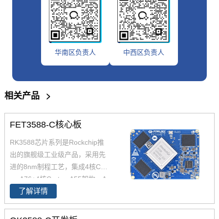
华南区负责人
中西区负责人
相关产品
>
FET3588-C核心板
RK3588芯片系列是Rockchip推
出的旗舰级工业级产品，采用先
进的8nm制程工艺，集成4核Cort
ex-A76+4核Cortex-A55架构，A
了解详情
76主频高达2.4GHz，A55核主频
高达1.8GHz，能够提供强大的性
能支撑。飞凌FET3588-C核心板