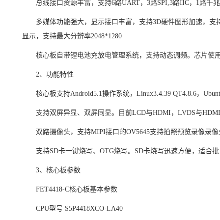
总线接口资源丰富，支持
6路UART，3路
SPI
,3路IIC，1路千
多媒体功能强大，显示接口丰富，支持
3D硬件图形加速，支持OP
显示，支持最大分辨率2048*1280
核心板自带锂电池充放电管理系统，支持动态调频。
芯片
使
2、功能特性
核心板支持
Android5.1操作系统，Linux3.4.39 QT4.8.6，Ubunt
支持双屏异显、双屏同显。目前
LCD与HDMI，LVDS与HDMI
双路摄像头，支持
MIPI接口的OV5645支持拍照预览录像录像分辨
支持
SD卡一键烧写、OTG烧写。SD卡烧写迅速方便，适合
3、核心板参数
FET4418-C核心板基本参数
CPU型号
S5P4418XCO-LA40