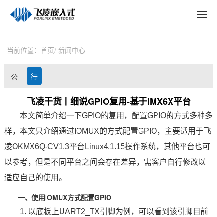
EN
在线购买
产品中心
当前位置：
首页
新闻中心
行业应用
公
行
技术与支持
司
业
飞凌干货丨细说GPIO复用-基于IMX6X平台
在线文档
本文简单介绍一下
GPIO
的复用，配置GPIO的方式多种多
动
资
方案定制
样，本文只介绍通过IOMUX的方式配置GPIO，主要适用于
飞
态
讯
凌
OKMX6Q
-CV1.3
平台Linux4.1.15操作系统，其他平台也可
关于飞凌
以参考，但是不同平台之间会存在差异，需客户自行修改以
天猫商城
适应自己的使用。
淘宝商城
一、使用IOMUX方式配置GPIO
1. 以底板上UART2_TX
引脚
为例，可以看到该引脚目前
新闻中心