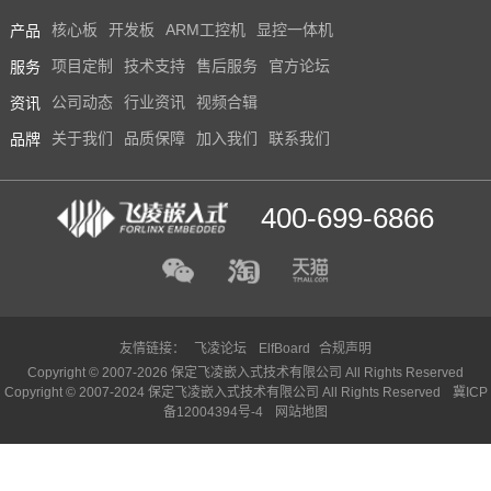
产品
核心板
开发板
ARM工控机
显控一体机
服务
项目定制
技术支持
售后服务
官方论坛
资讯
公司动态
行业资讯
视频合辑
品牌
关于我们
品质保障
加入我们
联系我们
400-699-6866
友情链接：
飞凌论坛
ElfBoard
合规声明
Copyright © 2007-2026 保定飞凌嵌入式技术有限公司 All Rights Reserved
Copyright © 2007-2024 保定飞凌嵌入式技术有限公司 All Rights Reserved
冀ICP
备12004394号-4
网站地图