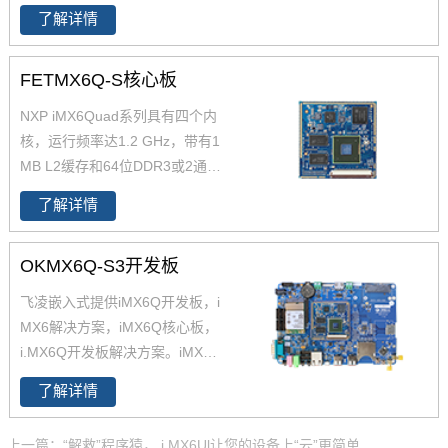
了解详情
开发板资源丰富，原理图、PC
B、软件资源、硬件资源下载，
技术支持等。欢迎选购
FETMX6Q-S核心板
NXP iMX6Quad系列具有四个内
核，运行频率达1.2 GHz，带有1
MB L2缓存和64位DDR3或2通
道、32位LPDDR2支持。飞凌提
了解详情
供商业级iMX6Q核心板,工业级iM
X6Q核心板,兼容一同底板。具有
OKMX6Q-S3开发板
抗震,抗氧化,抗干扰,更快速升级
产品等优势。保定飞凌嵌入式专
飞凌嵌入式提供iMX6Q开发板，i
注imx6,imx6开发板,飞思卡尔imx
MX6解决方案，iMX6Q核心板，
6等ARM嵌入式核心控制系统研
i.MX6Q开发板解决方案。iMX6Q
发、设计和生产,是imx6,imx6开
稳定、快速、性价比高，欢迎选
发板,飞思卡尔imx6提供者,imx6
了解详情
购 NXP iMX6系列芯片全支持，
系列产品现已畅销全国,欢迎咨询!
升级简配无忧替换。
上一篇：“解救”程序猿， i.MX6Ul让您的设备上“云”更简单