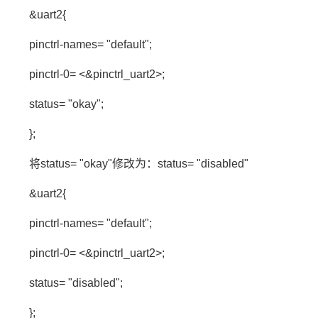
&uart2{
pinctrl-names= "default";
pinctrl-0= <&pinctrl_uart2>;
status= "okay";
};
将status= "okay"修改为：status= "disabled"
&uart2{
pinctrl-names= "default";
pinctrl-0= <&pinctrl_uart2>;
status= "disabled";
};