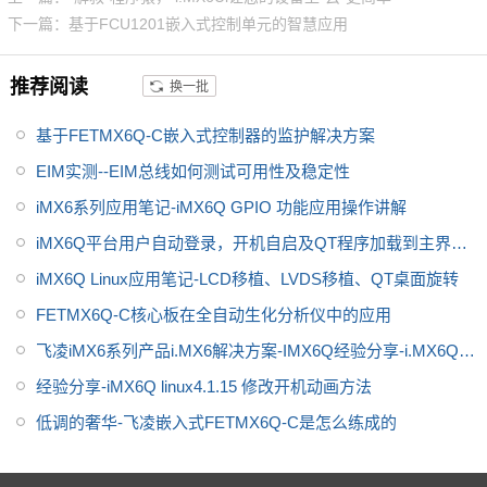
下一篇：基于FCU1201嵌入式控制单元的智慧应用
推荐阅读
换一批
基于FETMX6Q-C嵌入式控制器的监护解决方案
EIM实测--EIM总线如何测试可用性及稳定性
iMX6系列应用笔记-iMX6Q GPIO 功能应用操作讲解
iMX6Q平台用户自动登录，开机自启及QT程序加载到主界面
解决思路
iMX6Q Linux应用笔记-LCD移植、LVDS移植、QT桌面旋转
FETMX6Q-C核心板在全自动生化分析仪中的应用
飞凌iMX6系列产品i.MX6解决方案-IMX6Q经验分享-i.MX6Q系
列常见问题解决
经验分享-iMX6Q linux4.1.15 修改开机动画方法
低调的奢华-飞凌嵌入式FETMX6Q-C是怎么练成的