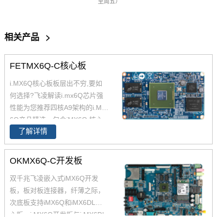
至周五）
相关产品
>
FETMX6Q-C核心板
i.MX6Q核心板板层出不穷,要如
何选择?飞凌解读i.mx6Q芯片强
性能为您推荐四核A9架构的i.MX
6Q产品精选，包含iMX6Q 核心
了解详情
板、i.MX6Q 核心板、iMX6Q工
业级核心板，欢迎采购。 i.MX6
Q核心板基于NXP（原Freescal
OKMX6Q-C开发板
e）Cortex-A9架构的i.MX6Q四核
双千兆飞凌嵌入式iMX6Q开发
处理器设计，核心板小尺寸核心
板，板对板连接器，纤薄之际，
板搭配独特的薄款连接器，让设
次底板支持iMX6Q和iMX6DL核
计随心所欲！
心板。i.MX6Q开发板与i.MX6DL