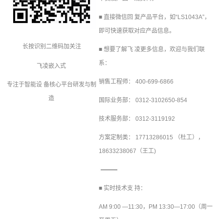
■ 直接微信回 复产品平台，如“
LS1043A
”，
即可快速获取对应产品信息。
长按识别二维码加关注
■ 想要了解飞 凌更多信息，欢迎与我们联
系：
飞凌嵌入式
销售工程师： 400-699-6866
专注于智能设 备核心平台研发与制
造
国际业务部： 0312-3102650-854
技术服务部： 0312-3119192
方案定制
类： 17713286015 （杜工），
18633238067（王工)
■ 实时技术支 持：
AM 9:00 —11:30，PM 13:30—17:00（周一