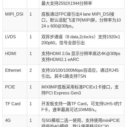
最大支持2592X1944分辨率
MIPI_DSI
1
底板通过FPC座引出4 lane MIPI_DSI接
口，默认适配飞凌7吋MIPI屏，分辨率为10
24 x 600@30fps。
LVDS
1
双异步通道（8 data,2clocks）支持1920x1
200p60，信号全部引出
HDMI
1
支持HDMI 2.0a 显示分辨率高达4K@30fps
支持HDMI2.1 eARC
Ethernet
2
支持10/100/1000Mbps自适应，通过RJ45
引出。其中1路支持TSN
PCIE
1
iMX8MP底板采用标准PCIEx1卡接口，支
持PCI Express Gen3
TF Card
1
开发板支持一路TF Card，可支持UHS-I的T
F卡，速率最高可达104MB/s。
4G
1
与5G模组二选一使用，支持使用miniPCIE
插座的4G模组，默认使用移远EC20