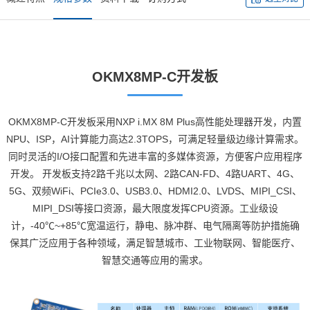
OKMX8MP-C
开发板
OKMX8MP-C开发板采用
NXP
i.MX 8M Plus高性能处理器开发，内置
NPU、ISP，AI计算能力高达2.3TOPS，可满足轻量级
边缘计算
需求。
同时灵活的I/O接口配置和先进丰富的多媒体资源，方便客户应用程序
开发。 开发板支持2路千兆以太网、2路CAN-FD、4路UART、4G、
5G、双频WiFi、PCIe3.0、USB3.0、HDMI2.0、LVDS、MIPI_CSI、
MIPI_DSI等接口资源，最大限度发挥CPU资源。工业级设
计，-40℃~+85℃宽温运行，静电、脉冲群、电气隔离等防护措施确
保其广泛应用于各种领域，满足
智慧城市
、
工业物联网
、智能
医疗
、
智慧交通
等应用的需求。