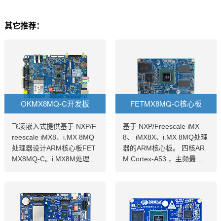
其它推荐：
OKMX8MQ-C开发板
FETMX8MQ-C核心板
飞凌嵌入式提供基于 NXP/F
基于 NXP/Freescale iMX
reescale iMX8、i.MX 8MQ
8、 iMX8X、i.MX 8MQ处理
处理器设计ARM核心板FET
器的ARM核心板。 四核AR
MX8MQ-C。i.MX8M处理器
M Cortex-A53 ，主频最高1.
具有音频、语音和视频处理
3GHz，板载2GB RAM，8G
功能，飞凌iMX8核心板充分
B ROM；工作环境温度为-4
发挥NXP iMX8 系列 ARM
0℃~85℃，满足工业及泛工
处理器性能,对功能做了优
业场景应用。i.MX8M处理器
化。提供10~15年产品长期
具有音频、语音和视频处理