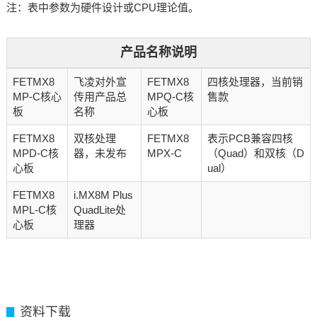
注：表中参数为硬件设计或CPU理论值。
产品名称说明
FETMX8
飞凌对外宣
FETMX8
四核处理器，当前销
MP-C核心
传用产品总
MPQ-C核
售款
板
名称
心板
FETMX8
双核处理
FETMX8
表示PCB兼容四核
MPD-C核
器，未发布
MPX-C
（Quad）和双核（D
心板
ual）
FETMX8
i.MX8M Plus
MPL-C核
QuadLite处
心板
理器
资料下载
▊