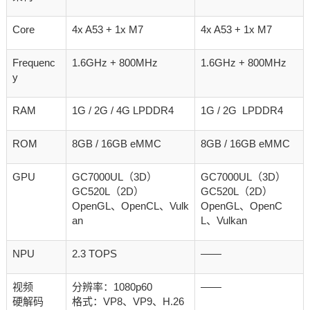
Core
4x A53 + 1x M7
4x A53 + 1x M7
Frequenc
1.6GHz + 800MHz
1.6GHz + 800MHz
y
RAM
1G / 2G / 4G LPDDR4
1G / 2G LPDDR4
ROM
8GB / 16GB eMMC
8GB / 16GB eMMC
GPU
GC7000UL（3D）
GC7000UL（3D）
GC520L（2D）
GC520L（2D）
OpenGL、OpenCL、Vulk
OpenGL、OpenC
an
L、Vulkan
NPU
2.3 TOPS
——
视频
分辨率：1080p60
——
硬解码
格式：VP8、VP9、H.26