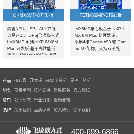
供货计划。工作环境温度为-
功能，提供高水平的音频保
40℃~85℃，满足工业及泛
真度，适用于无风扇运行，
OKMX8MP-C开发板
FETMX8MP-C核心板
工业场景应用。
散热系统成本低、电池寿命
长。具有高速接口可提供灵
活连接等优势，并且提供10
内置NPU、ISP，AI计算能
iMX8MP核心板基于 NXP i.
~15年产品长期供货计划。
力高达2.3TOPS|飞凌嵌入式
MX 8M Plus 处理器设计,
i.MX8MP 系列-NXP iMX8M
采用4核Cortex-A53 和 Cort
Plus 开发板 基于高性能低功
ex-M7架构。支持双千兆网
耗工业级iMX8MP核心板设
口，iMX8MP性能强劲最高
计，支持多种多种高速通信
运行速率可达2.3TOPS，并
接口。iMX8MP开发板内置N
且i.MX8MP功耗更低≤2W 。
PU，AI计算能力2.3TOPS，
iMX 8M Plus系列专注于机
产品
核心板
开发板
ARM工控机
显控一体机
支持4K，支持双图像信号处
器学习和视觉、高级多媒体
理器（ISP），是一款支持Li
以及具有高可靠性的工业自
服务
项目定制
技术支持
售后服务
官方论坛
nuxQT/android操作系统的i
动化。它旨在满足智慧家
资讯
公司动态
行业资讯
视频合辑
MX8MP开发板。
庭、楼宇、城市和工业4.0应
用的需求。飞凌iMX8MP核
品牌
关于我们
品质保障
加入我们
联系我们
心板提供用户手册，iMX8M
P原理图，引脚定义等。
400-699-6866