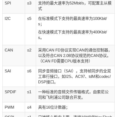
SPI
≤3
支持的最大速率为52Mbit/s，可配置主从模
式
I2C
≤5
在标准模式下支持的最高速率为100Kbit/
s；
在快速模式下支持的最高速率为400Kbit/
s。
CAN
≤2
采用CAN FD协议实现CAN的通信控制器，
以及符合CAN 2.0B协议规范的CAN协议。
（CAN FD需要CPU版本支持）
SAI
≤6
同步音频接口（SAI），支持帧同步的全双
工串行接口，如I2S、AC97、tdM和codec/
DSP接口。
SPDIF
≤1
一种标准的音频文件传输格式，由索尼公
司和飞利浦公司联合开发。
PWM
≤4
具有16位计数器；