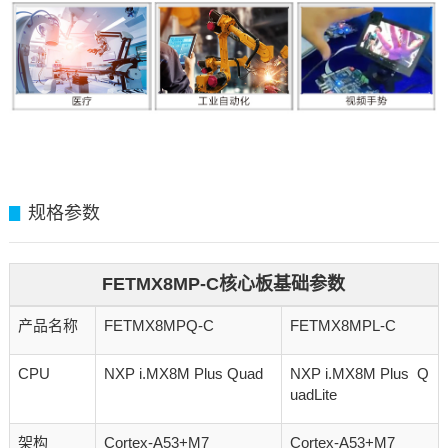
规格参数
▊
FETMX8MP-C核心板基础参数
产品名称
FETMX8MPQ-C
FETMX8MPL-C
CPU
NXP i.MX8M Plus Quad
NXP i.MX8M Plus Q
uadLite
架构
Cortex-A53+M7
Cortex-A53+M7