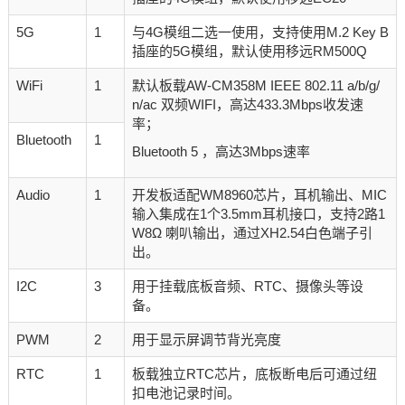
5G
1
与4G模组二选一使用，支持使用M.2 Key B
插座的5G模组，默认使用移远RM500Q
WiFi
1
默认板载AW-CM358M IEEE 802.11 a/b/g/
n/ac 双频WIFI，高达433.3Mbps收发速
率；
Bluetooth
1
Bluetooth 5 ，高达3Mbps速率
Audio
1
开发板适配WM8960芯片，耳机输出、MIC
输入集成在1个3.5mm耳机接口，支持2路1
W8Ω 喇叭输出，通过XH2.54白色端子引
出。
I2C
3
用于挂载底板音频、RTC、摄像头等设
备。
PWM
2
用于显示屏调节背光亮度
RTC
1
板载独立RTC芯片，底板断电后可通过纽
扣电池记录时间。