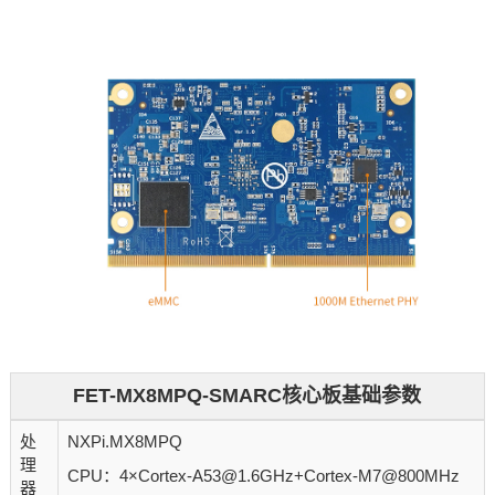
FET-MX8MPQ-SMARC核心板基础参数
处
NXPi.MX8MPQ
理
CPU：4×Cortex-A53@1.6GHz+Cortex-M7@800MHz
器