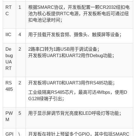
RT
1
根据SMARC协议，开发板配置一颗CR2032纽扣电
C
池为核心板提供RTC电源，开发板断电后可通过纽
扣电池记录时间；
IIC
4
用于挂载开发板音频、摄像头、触摸屏等设备；
De
2
2路串口转为1路USB用于调试设备；
bug
开发板将UART1和UART2用作Debug功能；
UA
RT
RS
2
开发板将UART0和UART3用作RS485功能；
485
工业级隔离RS485芯片，最高可达4Mbps，使用D
G128绿端子引出；
PW
5
用于显示屏调节背光亮度和LED呼吸灯等功能；
M
GPI
\
开发板在排针上预留多个GPIO，其中包括SMARC