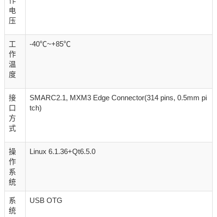
作
电
压
工
-40℃~+85℃
作
温
度
接
SMARC2.1, MXM3 Edge Connector(314 pins, 0.5mm pi
口
tch)
方
式
操
Linux 6.1.36+Qt6.5.0
作
系
统
系
USB OTG
统