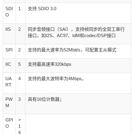
SDI
1
支持 SDIO 3.0
O
IIS
2
同步音频接口（SAI），支持帧同步的全双工串行
接口，如I2S、AC97、tdM和codec/DSP接口
SPI
2
支持的最大速率为52Mbit/s，可配置主从模式
IIC
5
支持最高速率320kbps
UA
4
支持的最大波特率为4Mbps。
RT
PW
3
具有16位计数器；
M
GPI
>
O
1
4