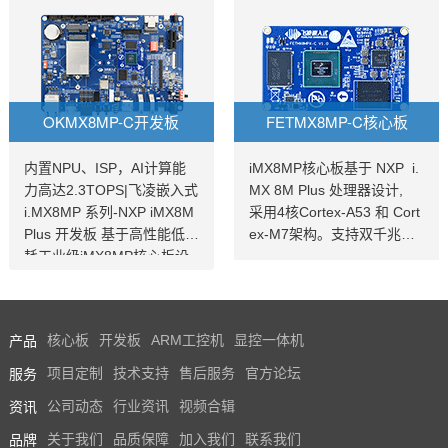
OKMX8MP-C开发板
FETMX8MP-C核心板
内置NPU、ISP，AI计算能
iMX8MP核心板基于 NXP i.
力高达2.3TOPS|飞凌嵌入式
MX 8M Plus 处理器设计,
i.MX8MP 系列-NXP iMX8M
采用4核Cortex-A53 和 Cort
Plus 开发板 基于高性能低功
ex-M7架构。支持双千兆网
耗工业级iMX8MP核心板设
口，iMX8MP性能强劲最高
计，支持多种多种高速通信
运行速率可达2.3TOPS，并
接口。iMX8MP开发板内置N
且i.MX8MP功耗更低≤2W 。
PU，AI计算能力2.3TOPS，
iMX 8M Plus系列专注于机
产品
核心板
开发板
ARM工控机
显控一体机
支持4K，支持双图像信号处
器学习和视觉、高级多媒体
理器（ISP），是一款支持Li
以及具有高可靠性的工业自
服务
项目定制
技术支持
售后服务
官方论坛
nuxQT/android操作系统的i
动化。它旨在满足智慧家
资讯
公司动态
行业资讯
视频合辑
MX8MP开发板。
庭、楼宇、城市和工业4.0应
用的需求。飞凌iMX8MP核
品牌
关于我们
品质保障
加入我们
联系我们