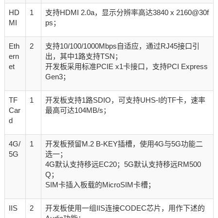
HD
1
支持HDMI 2.0a，显示分辨率高达3840 x 2160@30f
MI
ps；
Eth
2
支持10/100/1000Mbps自适应，通过RJ45接口引
ern
出，其中1路支持TSN；
et
开发板采用标准PCIE x1卡接口，支持PCI Express
Gen3；
TF
1
开发板支持1路SDIO，可支持UHS-I的TF卡，速率
Car
最高可达104MB/s；
d
4G/
1
开发板预留M.2 B-KEY插槽，使用4G与5G功能二
5G
选一；
4G默认支持移远EC20；5G默认支持移远RM500
Q；
SIM卡插入板载的MicroSIM卡槽；
IIS
2
开发板使用一组IIS连接CODEC芯片，用作下述的