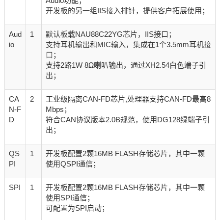
Audio功能；
开发板的另一组IIS接入排针，提供客户拓展使用；
Aud
1
默认板载NAU88C22YG芯片，IIS接口；
io
支持耳机输出和MIC输入，集成在1个3.5mm耳机接
口；
支持2路1W 8Ω喇叭输出，通过XH2.54白色端子引
出；
CA
2
工业级隔离CAN-FD芯片,处理器支持CAN-FD最高8
N-F
Mbps；
D
符合CAN协议版本2.0B规范，使用DG128绿端子引
出；
QS
1
开发板配置2颗16MB FLASH存储芯片，其中一颗
PI
使用QSPI通信；
SPI
1
开发板配置2颗16MB FLASH存储芯片，其中一颗
使用SPI通信；
可配置为SPI启动；