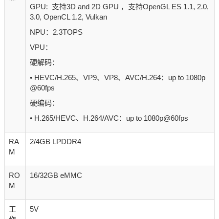
GPU: 支持3D and 2D GPU ，支持OpenGL ES 1.1, 2.0,
3.0, OpenCL 1.2, Vulkan
NPU：2.3TOPS
VPU：
硬解码：
• HEVC/H.265、VP9、VP8、AVC/H.264：up to
1080p
@60fps
硬编码：
• H.265/HEVC、H.264/AVC：up to 1080p@60fps
RA
2/4GB LPDDR4
M
RO
16/32GB eMMC
M
工
5V