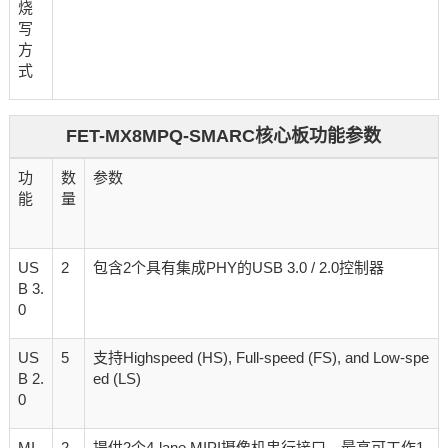
烧
写
方
式
FET-MX8MPQ-SMARC核心板功能参数
功
数
参数
能
量
US
2
包含2个具有集成PHY的USB 3.0 / 2.0控制器
B 3.
0
US
5
支持Highspeed (HS), Full-speed (FS), and Low-spe
B 2.
ed (LS)
0
MI
2
提供2个4-lane MIPI摄像机串行接口，最高可工作1.