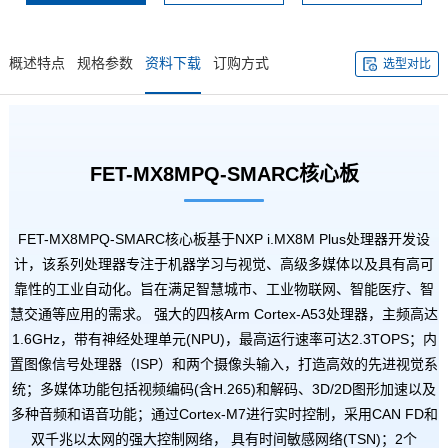
概述特点
规格参数
资料下载
订购方式
选型对比
FET-MX8MPQ-SMARC
核心板
FET-MX8MPQ-SMARC核心板基于
NXP
i.MX8M Plus
处理器开发设
计，该系列处理器专注于机器学习与视觉、高级多媒体以及具有高可
靠性的工业自动化。旨在满足
智慧城市
、
工业物联网
、智能
医疗
、
智
慧交通
等应用的需求。 强大的四核Arm
Cortex
-A53处理器，主频高达
1.6GHz，带有神经处理单元(NPU)，最高运行速率可达2.3TOPS；内
置图像信号处理器（ISP）和两个摄像头输入，打造高效的先进视觉系
统；多媒体功能包括视频编码(含H.265)和解码、3D/2D图形加速以及
多种音频和语音功能；通过Cortex-M7进行实时控制，采用CAN FD和
双千兆以太网的强大控制网络， 具有时间敏感网络(TSN)；2个