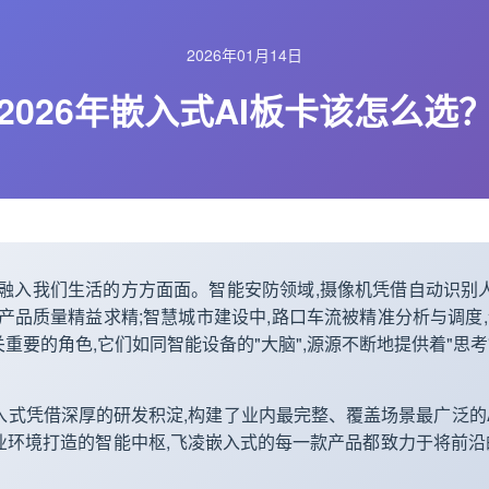
2026年01月14日
2026年
嵌入式
AI板卡该怎么选
度融入我们生活的方方面面。智能
安防
领域,摄像机凭借自动识别
产品质量精益求精;
智慧城市
建设中,路口车流被精准分析与调度
重要的角色,它们如同智能设备的"大脑",源源不断地提供着"思考
入式
凭借深厚的研发积淀,构建了业内最完整、覆盖场景最广泛的
业环境打造的智能中枢,
飞凌
嵌入式的每一款产品都致力于将前沿