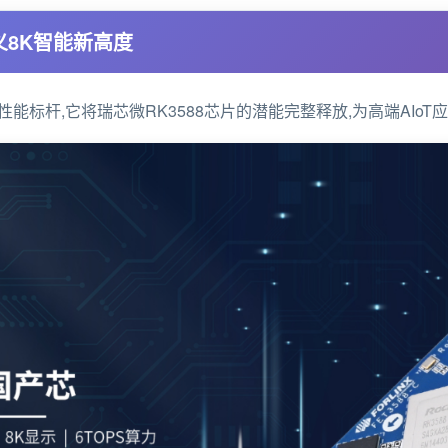
,定义8K智能新高度
的性能标杆,它将
瑞芯微RK3588
芯片的潜能完整释放,为高端AIo