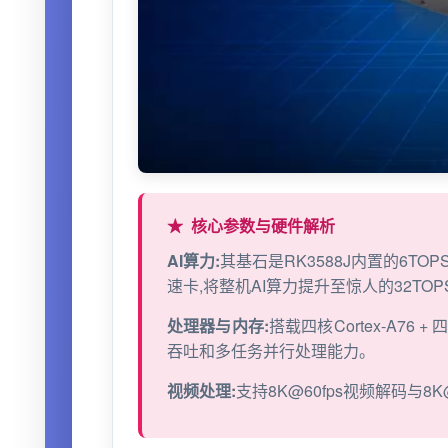
核心参数与硬件解析
AI算力:
其基石是RK3588J内置的6TOP
速卡,将整机AI算力提升至惊人的32TO
处理器与内存:
搭载四核
Cortex
-
A7
6 +
吞吐和多任务并行处理能力。
视频处理:
支持8K@60fps视频解码与