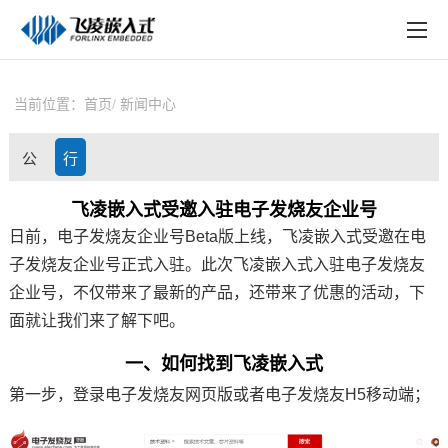
EN
在线购买
产品中心
当前位置：
首页
新闻中心
行业应用
公
行
技术与支持
司
业
飞凌嵌入式受邀入驻电子发烧友企业号
在线文档
日前，电子发烧友企业号Beta版上线，
飞凌嵌入式
受邀在电
动
资
方案定制
子发烧友企业号正式入驻。
此次
飞凌
嵌入式
入驻电子发烧友
态
讯
企业号，不仅带来了最新的产品，还带来了优惠的活动，下
关于飞凌
面就让我们来了解下吧。
天猫商城
一、如何找到飞凌嵌入式
第一步，登录电子发烧友网页版或者电子发烧友H5移动端；
淘宝商城
新闻中心