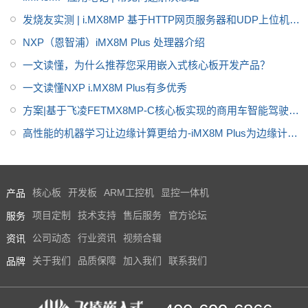
发烧友实测 | i.MX8MP 基于HTTP网页服务器和UDP上位机的
MJPG码流传输(mjpg-steamer)
NXP（恩智浦）iMX8M Plus 处理器介绍
一文读懂，为什么推荐您采用嵌入式核心板开发产品？
一文读懂NXP i.MX8M Plus有多优秀
方案|基于飞凌FETMX8MP-C核心板实现的商用车智能驾驶终
端
高性能的机器学习让边缘计算更给力-iMX8M Plus为边缘计算
赋能
产品
核心板
开发板
ARM工控机
显控一体机
服务
项目定制
技术支持
售后服务
官方论坛
资讯
公司动态
行业资讯
视频合辑
品牌
关于我们
品质保障
加入我们
联系我们