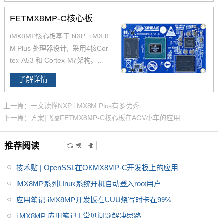
通信接口。iMX8MP开发板内置N
PU，AI计算能力2.3TOPS，支持
FETMX8MP-C核心板
4K，支持双图像信号处理器（IS
iMX8MP核心板基于 NXP i.MX 8
P），是一款支持LinuxQT/andro
M Plus 处理器设计, 采用4核Cor
id操作系统的iMX8MP开发板。
tex-A53 和 Cortex-M7架构。支
持双千兆网口，iMX8MP性能强
了解详情
劲最高运行速率可达2.3TOPS，
并且i.MX8MP功耗更低≤2W 。iM
上一篇：一文读懂NXP i.MX8M Plus有多优秀
X 8M Plus系列专注于机器学习和
下一篇：方案|飞凌FETMX8MP-C核心板在AGV小车的应用
视觉、高级多媒体以及具有高可
靠性的工业自动化。它旨在满足
推荐阅读
换一批
智慧家庭、楼宇、城市和工业4.0
应用的需求。飞凌iMX8MP核心
技术贴 | OpenSSL在OKMX8MP-C开发板上的应用
板提供用户手册，iMX8MP原理
图，引脚定义等。
iMX8MP系列LInux系统开机自动登入root用户
应用笔记-iMX8MP开发板在UUU烧写时卡在99%
i.MX8MP 应用笔记 | 常见问题解决思路