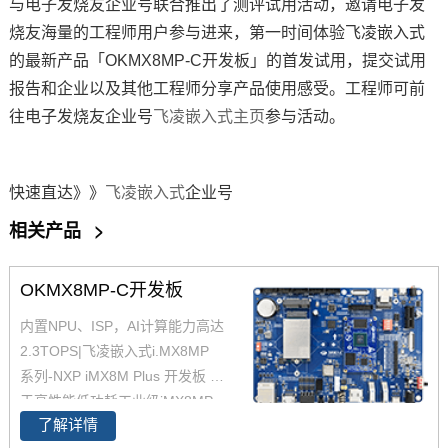
与电子发烧友企业号联合推出了
测评
试用活动，邀请电子发
烧友海量的工程师用户参与进来，第一时间体验飞凌嵌入式
的最新产品「OKMX8MP-C开发板」的首发试用，提交试用
报告和企业以及其他工程师分享产品使用感受。工程师可前
往电子发烧友企业号
飞凌嵌入式主页
参与活动。
快速直达》》
飞凌嵌入式
企业号
相关产品
>
OKMX8MP-C开发板
内置NPU、ISP，AI计算能力高达
2.3TOPS|飞凌嵌入式i.MX8MP
系列-NXP iMX8M Plus 开发板 基
于高性能低功耗工业级iMX8MP
了解详情
核心板设计，支持多种多种高速