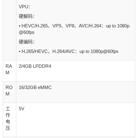
VPU：
硬解码：
• HEVC/H.265、VP9、VP8、AVC/H.264：up to
1080p
@60fps
硬编码：
• H.265/HEVC、H.264/AVC：up to 1080p@60fps
RA
2/4GB LPDDR4
M
RO
16/32GB eMMC
M
工
5V
作
电
压