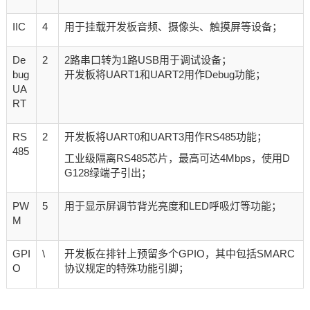
IIC
4
用于挂载开发板音频、摄像头、触摸屏等设备；
De
2
2路串口转为1路USB用于调试设备；
bug
开发板将UART1和UART2用作Debug功能；
UA
RT
RS
2
开发板将UART0和UART3用作RS485功能；
485
工业级隔离RS485芯片，最高可达4Mbps，使用D
G128绿端子引出；
PW
5
用于显示屏调节背光亮度和LED呼吸灯等功能；
M
GPI
\
开发板在排针上预留多个GPIO，其中包括SMARC
O
协议规定的特殊功能引脚；