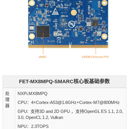
FET-MX8MPQ-SMARC核心板基础参数
处
NXPi.MX8MPQ
理
CPU：4×Cortex-A53@1.6GHz+Cortex-M7@800MHz
器
GPU: 支持3D and 2D GPU ，支持OpenGL ES 1.1, 2.0,
3.0, OpenCL 1.2, Vulkan
NPU：2.3TOPS