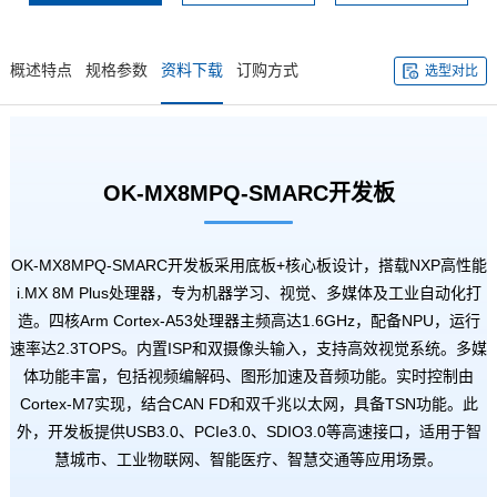
概述特点
规格参数
资料下载
订购方式
选型对比
OK-MX8MPQ-SMARC
开发板
OK-MX8MPQ-SMARC开发板采用底板+
核心板
设计，搭载
NXP
高性能
i.MX 8M Plus处理器，专为机器学习、视觉、多媒体及工业自动化打
造。四核Arm
Cortex
-A53处理器主频高达1.6GHz，配备NPU，运行
速率达2.3TOPS。内置ISP和双摄像头输入，支持高效视觉系统。多媒
体功能丰富，包括视频编解码、图形加速及音频功能。实时控制由
Cortex-M7实现，结合CAN FD和双千兆以太网，具备TSN功能。此
外，开发板提供USB3.0、PCIe3.0、SDIO3.0等高速接口，适用于
智
慧城市
、
工业物联网
、智能
医疗
、
智慧交通
等应用场景。