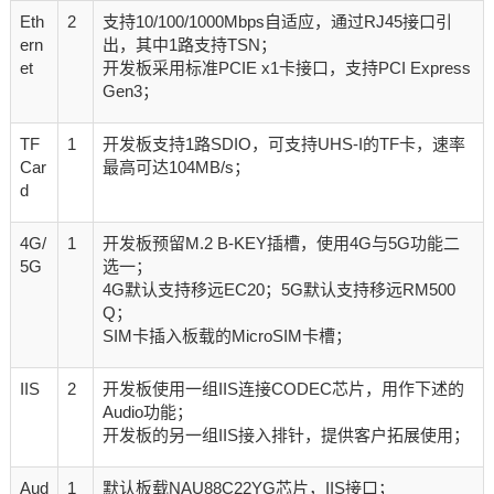
Eth
2
支持10/100/1000Mbps自适应，通过RJ45接口引
ern
出，其中1路支持TSN；
et
开发板采用标准PCIE x1卡接口，支持PCI Express
Gen3；
TF
1
开发板支持1路SDIO，可支持UHS-I的TF卡，速率
Car
最高可达104MB/s；
d
4G/
1
开发板预留M.2 B-KEY插槽，使用4G与5G功能二
5G
选一；
4G默认支持移远EC20；5G默认支持移远RM500
Q；
SIM卡插入板载的MicroSIM卡槽；
IIS
2
开发板使用一组IIS连接CODEC芯片，用作下述的
Audio功能；
开发板的另一组IIS接入排针，提供客户拓展使用；
Aud
1
默认板载NAU88C22YG芯片，IIS接口；