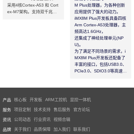
采用4核Cortex-A53 和 Cort
M Plus处理器，为各种创新
ex-M7架构。支持双千兆网
应用提供了强大的动力。
口，iMX8MP性能强劲最高
iMX8M Plus开发板具备四核
运行速率可达2.3TOPS，并
Arm Cortex-A53处理器，主
且i.MX8MP功耗更低≤2W 。
频高达1.6GHz，
iMX 8M Plus系列专注于机
还集成了神经处理单元(NP
器学习和视觉、高级多媒体
U)。
以及具有高可靠性的工业自
为了满足不同场景的需求，i
动化。它旨在满足智慧家
MX8M Plus开发板还配备了
庭、楼宇、城市和工业4.0应
丰富的接口，包括USB3.0、
用的需求。飞凌iMX8MP核
PCIe3.0、SDIO3.0等高速通
心板提供用户手册，iMX8M
信接口，可以轻松应对各种
P原理图，引脚定义等。
应用场景，如5G网络、高清
视频、双频WiFi等。
产品
核心板
开发板
ARM工控机
显控一体机
服务
项目定制
技术支持
售后服务
官方论坛
资讯
公司动态
行业资讯
视频合辑
品牌
关于我们
品质保障
加入我们
联系我们