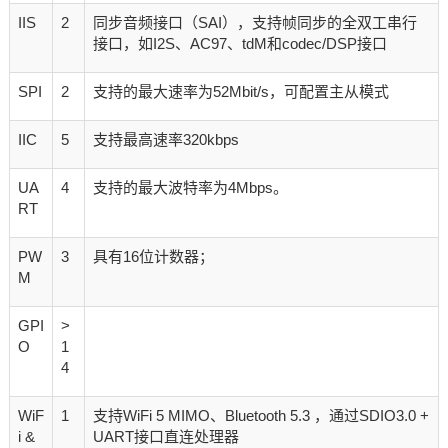
IIS
2
同步音频接口（SAI），支持帧同步的全双工串行
接口，如I2S、AC97、tdM和codec/DSP接口
SPI
2
支持的最大速率为52Mbit/s，可配置主从模式
IIC
5
支持最高速率320kbps
UA
4
支持的最大波特率为4Mbps。
RT
PW
3
具有16位计数器；
M
GPI
>
O
1
4
WiF
1
支持WiFi 5 MIMO、Bluetooth 5.3 ，通过SDIO3.0 +
i &
UART接口直连处理器