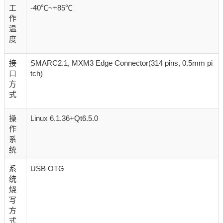
工
-40℃~+85℃
作
温
度
接
SMARC2.1, MXM3 Edge Connector(314 pins, 0.5mm pi
口
tch)
方
式
操
Linux 6.1.36+Qt6.5.0
作
系
统
系
USB OTG
统
烧
写
方
式