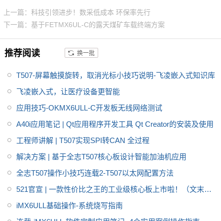
板连接器，适应场景丰富。
上一篇：科技引领进步！数采低成本 环保率先行
下一篇：基于FETMX6UL-C的露天煤矿车载终端方案
推荐阅读
换一批
T507-屏幕触摸旋转，取消光标小技巧说明-飞凌嵌入式知识库
飞凌嵌入式，让医疗设备更智能
应用技巧-OKMX6ULL-C开发板无线网络测试
A40i应用笔记 | Qt应用程序开发工具 Qt Creator的安装及使用
工程师讲解 | T507实现SPI转CAN 全过程
解决方案 | 基于全志T507核心板设计智能加油机应用
全志T507操作小技巧连载2-T507以太网配置方法
521官宣 | 一款性价比之王的工业级核心板上市啦！（文末有
重磅福利）
iMX6ULL基础操作-系统烧写指南