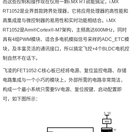
而这些控制和操作现在仅用一颗i.MX RT就能搞定，i.MX
RT1052是业界首款跨界处理器，它将应用处理器的高性能和
高集成度与微控制器的易用性和实时功能相结合。i.MX
RT1052是Arm®
Cortex
®-M7架构，主频高达600MHz，同时
具有4组PWM模块、适合多电机模拟信号采样的ADC_
ETC
模
块，及丰富灵活的通讯接口，所以搞定飞控+4个BLDC电机控
制自然不在话下。
飞凌
的
FET1052
-C
核心板
已经将电源、复位监控
电路
、存储
电路集成与一个小巧的模块上，外部所需的电路非常简洁，
构成一个最小系统只需要5V电源、复位按键、启动配置即
可，如下图所示：