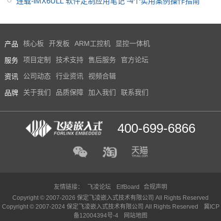
连载-iMX6ULL 软件定制应用笔记 -4个实用案例操作指南
产品
核心板
开发板
ARM工控机
显控一体机
服务
项目定制
技术支持
售后服务
官方论坛
资讯
公司动态
行业资讯
视频合辑
品牌
关于我们
品质保障
加入我们
联系我们
400-699-6866
友情链接：
飞凌论坛
ElfBoard
合规声明
Copyright © 2007-2026 保定飞凌嵌入式技术有限公司 All Rights Reserved
Copyright © 2007-2024 保定飞凌嵌入式技术有限公司 All Rights Reserved
冀ICP
备12004394号-4
网站地图