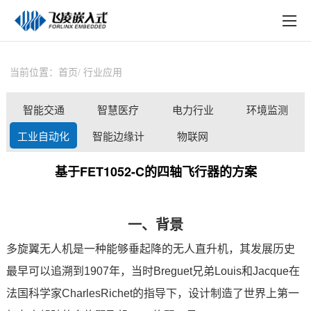
EN
在线购买
产品中心
当前位置：
首页
行业应用
行业应用
智能交通
智慧医疗
电力行业
环境监测
技术与支持
工业自动化
智能边缘计
物联网
在线文档
算
基于FET1052-C的四轴飞行器的方案
方案定制
关于飞凌
一、背景
天猫商城
多旋翼
无人机
是一种能够垂起降的无人直升机，其发展历史
最早可以追溯到1907年，当时Breguet兄弟Louis和Jacque在
淘宝商城
法国科学家CharlesRichet的指导下，设计制造了世界上第一
新闻中心