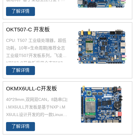
级处理器四核Cortex-A7 A40i设
了解详情
计，主频1.2GHz，集成MAli400
MP2 GPU，内存1GB/2GB DDR
OKT507-C 开发板
3L，存储8GB eMMC。
全志A40
i
工控行业芯片平台 A40i为国产工
CPU: T507 工业级处理器，超低
控行业芯，
全志A40i处理器代表
功耗，10年+生命周期|推荐全志
了Allwin在智能工业控制领域的成
工业级T507开发板系列，飞凌O
就。
飞凌嵌入式A40i系列OKA40i
KT507-C开发板采用全志T507
-C开发板是飞凌推出的一款中国
了解详情
四核工业级处理器 T507设计开
芯，全国产级工业级开发板，适
发，Cortex-A53架构，工业级宽
用于
适用于基于视觉交互的工业
温，性能强，低功耗，是一款高
OKMX6ULL-C开发板
控制产品
性价比的工业级产品，提供丰富
40*29mm,双网双CAN，8路串口|
的开发设计资料，提供产品规格
i.MX6ULL开发板是基于NXP i.M
书，软硬件手册等，全志的T507
X6ULL设计开发的的一款Linux开
适用于车载电子、电力、医疗、
发板 ，主频800MHz，体积小，
工业控制、物联网、智能终端等
了解详情
其核心板仅40*29mm，采用板对
领域。