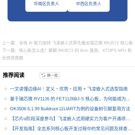
华南区负责人
中西区负责人
上一篇：全栈 AI 能力加持 飞凌嵌入式率先推出瑞芯微 RK3572 核心板
下一篇：核心板怎么选？聊聊 RK3572 的 8nm 能效、4TOPS NPU 和
长供货周期
推荐阅读
换一批
一文读懂边缘AI｜定义・优势・应用 + 飞凌嵌入式选型指南
基于瑞芯微 RV1126 的 FET1126BJ-S 核心板，为何能成为端
侧 AI 的工业级首选？
OK3506 6.1.99 Buildroot 以UART为例的设备树引脚复用方法
【芯片α阶段深度参与】飞凌嵌入式用硬实力为客户开通项目
开发“快车道”
【开发指南】全志系列核心板开发过程中的常见问题及排查策