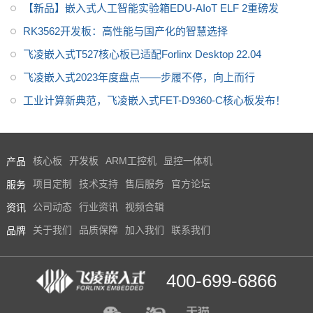
略
【新品】嵌入式人工智能实验箱EDU-AIoT ELF 2重磅发
RK3562开发板：高性能与国产化的智慧选择
飞凌嵌入式T527核心板已适配Forlinx Desktop 22.04
飞凌嵌入式2023年度盘点——步履不停，向上而行
工业计算新典范，飞凌嵌入式FET-D9360-C核心板发布！
产品
核心板
开发板
ARM工控机
显控一体机
服务
项目定制
技术支持
售后服务
官方论坛
资讯
公司动态
行业资讯
视频合辑
品牌
关于我们
品质保障
加入我们
联系我们
400-699-6866