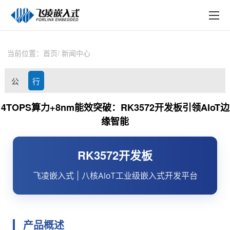
EN
在线购买
产品中心
当前位置：
首页
新闻中心
行业应用
公
行
技术与支持
司
业
4TOPS算力+8nm能效突破：RK3572开发板引领AIoT边
在线文档
缘智能
动
资
方案定制
态
讯
RK3572
开发板
关于飞凌
飞凌嵌入式
| 八核AIoT工业级
嵌入式
开发平台
天猫商城
淘宝商城
产品概述
新闻中心