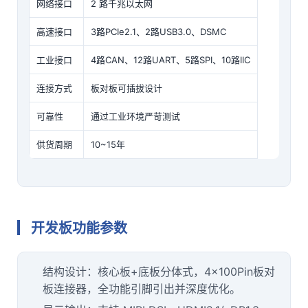
网络接口
2 路千兆以太网
高速接口
3路PCIe2.1、2路USB3.0、DSMC
工业接口
4路CAN、12路UART、5路
SPI
、10路IIC
连接方式
板对板可插拔设计
可靠性
通过工业环境严苛测试
供货周期
10~15年
开发板功能参数
结构设计：核心板+底板分体式，4×100Pin板对
板连接器，全功能引脚引出并深度优化。