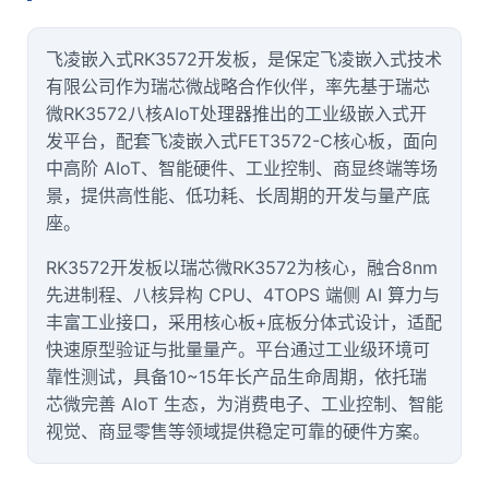
技术论坛
飞凌
嵌入式RK3572开发板，是保定飞凌嵌入式技术
有限公司作为瑞芯微战略合作伙伴，率先基于瑞芯
微RK3572八核AIoT处理器推出的工业级嵌入式开
发平台，配套飞凌嵌入式FET3572-C
核心板
，面向
中高阶 AIoT、智能硬件、工业控制、商显终端等场
景，提供高性能、低功耗、长周期的开发与量产底
座。
RK3572开发板以瑞芯微RK3572为核心，融合8nm
先进制程、八核异构 CPU、4TOPS 端侧 AI 算力与
丰富工业接口，采用核心板+底板分体式设计，适配
快速原型验证与批量量产。平台通过工业级环境可
靠性测试，具备10~15年长产品生命周期，依托瑞
芯微完善 AIoT 生态，为消费电子、工业控制、智能
视觉、商显零售等领域提供稳定可靠的硬件
方案
。